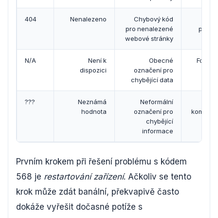
404
Nenalezeno
Chybový kód
Web
pro nenalezené
protok
webové stránky
inte
N/A
Není k
Obecné
Formul
dispozici
označení pro
tab
chybějící data
???
Neznámá
Neformální
Bě
hodnota
označení pro
komunik
chybějící
informace
Prvním krokem při řešení problému s kódem
568 je
restartování zařízení
. Ačkoliv se tento
krok může zdát banální, překvapivě často
dokáže vyřešit dočasné potíže s