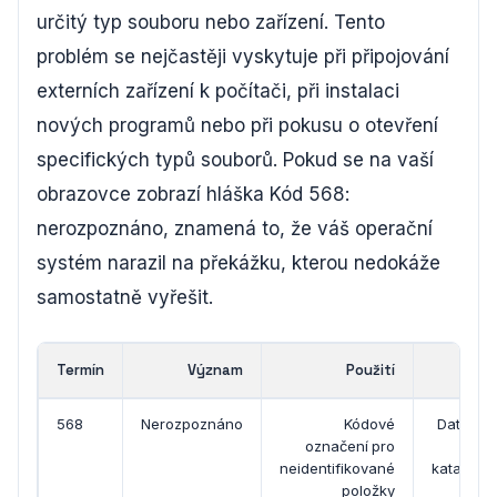
určitý typ souboru nebo zařízení. Tento
problém se nejčastěji vyskytuje při připojování
externích zařízení k počítači, při instalaci
nových programů nebo při pokusu o otevření
specifických typů souborů. Pokud se na vaší
obrazovce zobrazí hláška Kód 568:
nerozpoznáno, znamená to, že váš operační
systém narazil na překážku, kterou nedokáže
samostatně vyřešit.
Termín
Význam
Použití
Kont
568
Nerozpoznáno
Kódové
Databáz
označení pro
syst
neidentifikované
katalogi
položky