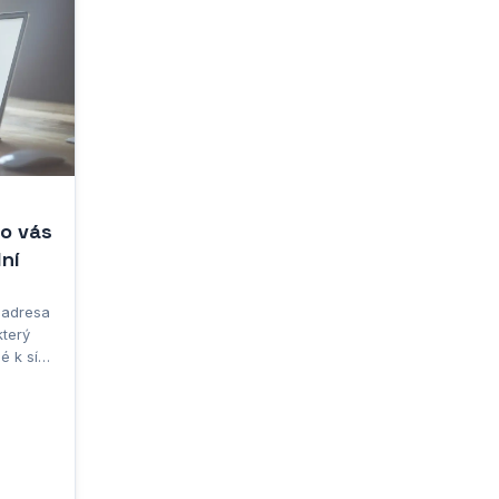
 o vás
lní
P adresa
který
 k síti
 Je to
sa -
i,
doručit.
etem