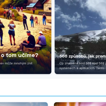
e o tom učíme?
568 způsobů, jak prom
název může mnohým znít
Co znamená kód 568 Kód 568 j
systémech a aplikacích. Tento s