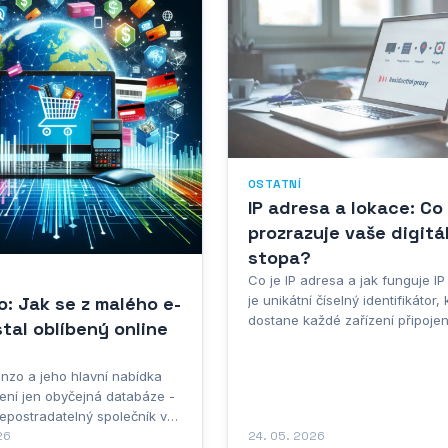
budoval...
najdete možnosti téměř v...
OSTATNÍ
IP adresa a lokace: Co
prozrazuje vaše digitá
stopa?
Co je IP adresa a jak funguje I
: Jak se z malého e-
je unikátní číselný identifikátor, 
dostane každé zařízení připojené
tal oblíbený online
používající internetový protokol.
vlastně jako vaše digitální adre
nzo a jeho hlavní nabídka
když posíláte zprávu kamarádov
ení jen obyčejná databáze -
systém díky IP adrese ví, kam ji 
nepostradatelný společník v
Bez ní by se data toulala intern
lském světě. Jedná se o
26
24. 05. 2026
jako...