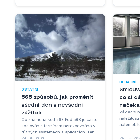
přesně tenhle komfort – spojuje
rozsáhlou 
pohodu klasického houpání s
veřejných
ochranou před všemožnými vrtochy
rejstřík, 
počasí. Není divu, že si ji čím dál víc lidí
insolvenční
pořizuje na terasu nebo...
lámali hlav
OSTATNÍ
Smlouva
OSTATNÍ
568 způsobů, jak proměnit
co si d
všední den v nevšední
nečeka
zážitek
Základní n
náležitost
Co znamená kód 568 Kód 568 je často
automobilu
spojován s termínem nerozpoznáno v
klíčových 
různých systémech a aplikacích. Tento
dokumentu
specifický kód se objevuje především
24. 05. 2026
24. 05. 20