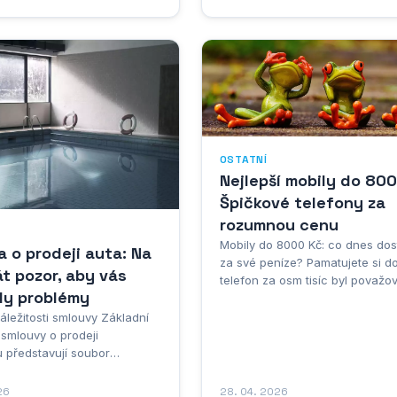
databázi firem, která čerpá z
 zdrojů jako obchodní
seznam plátců DPH nebo
 rejstřík. Kolikrát jste si
u nad tím, zda...
OSTATNÍ
Nejlepší mobily do 800
Špičkové telefony za
rozumnou cenu
Mobily do 8000 Kč: co dnes dos
 o prodeji auta: Na
za své peníze? Pamatujete si d
át pozor, aby vás
telefon za osm tisíc byl považo
ly problémy
něco extra? Dnes je to úplně jin
příběh. Střední cenová třída ko
áležitosti smlouvy Základní
8000 Kč se stala naprostým hit
i smlouvy o prodeji
českými zákazníky – a není divu
 představují soubor
Zatímco vlajkové lodě stojí klidn
informací, které musí být v
třicet...
 obsaženy, aby byl právně
26
28. 04. 2026