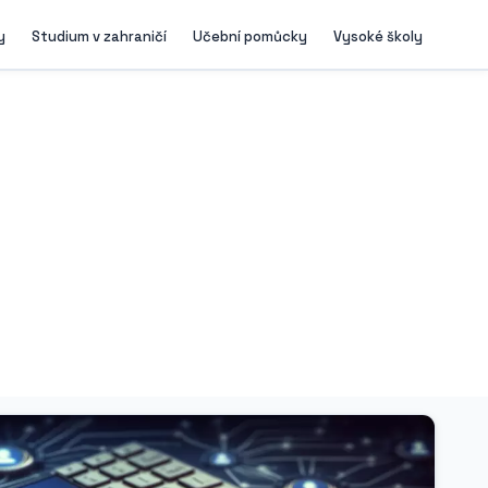
y
Studium v zahraničí
Učební pomůcky
Vysoké školy