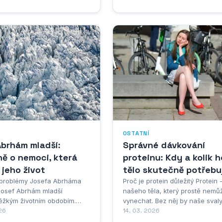
ymahatelný. Při sepisování
prodeji vozidla je nezbytné
ozornost všem detailům,
u později předejít...
OSTATNÍ
Abrhám mladší:
Správné dávkování
ě o nemoci, která
proteinu: Kdy a kolik h
 jeho život
tělo skutečně potřebu
 problémy Josefa Abrháma
Proč je protein důležitý Protein
Josef Abrhám mladší
našeho těla, který prostě nem
těžkým životním obdobím.
vynechat. Bez něj by naše sval
votní problémy začaly
26
nerostly a neregenerovaly se ta
14. 03. 2026
 v roce 2021, kdy se
mají. Však to znáte - po pořád