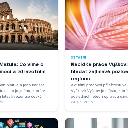
OSTATNÍ
Matula: Co víme o
Nabídka práce Vyškov:
moci a zdravotním
hledat zajímavé pozice
regionu
an Matula a jeho kariéra
Aktuální pracovní příležitosti ve
la - to je jméno, které v
Vyškově Vyškov je město, které
h letech rezonuje českým
posledních letech opravdu ožívá
a společenským prostředím.
26
uprostřed Moravy mezi Brnem a
24. 05. 2026
možná z médií, možná jste se
Olomoucí, a právě tahle poloha 
ali profesionálně. Jeho
dělá místo, kam firmy rády míří.
 však mnohem víc než jen
hledáte svou první práci po ško
pěchů. Je to příběh člověka,
nebo chcete změnit kariéru, ta