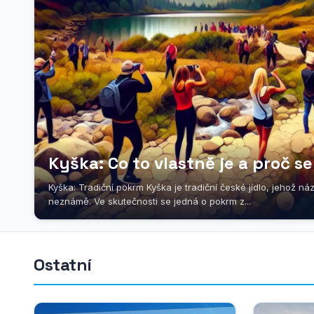
Kyška: Co to vlastně je a proč s
Kyška: Tradiční pokrm Kyška je tradiční české jídlo, jehož 
neznámě. Ve skutečnosti se jedná o pokrm z...
Ostatní