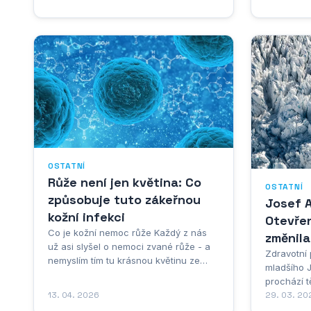
platný a v
při problémech s identifikací nebo
smlouvy o 
ověřením určitých dat či procesů. V
věnovat p
technickém prostředí může kód 568
které moho
indikovat situaci, kdy systém není
schopen správně...
OSTATNÍ
Růže není jen květina: Co
OSTATNÍ
způsobuje tuto zákeřnou
Josef 
kožní infekci
Otevřen
Co je kožní nemoc růže Každý z nás
změnila
už asi slyšel o nemoci zvané růže - a
Zdravotní
nemyslím tím tu krásnou květinu ze
mladšího 
zahrady. Jde o zákeřné kožní
prochází 
onemocnění, které dokáže pořádně
13. 04. 2026
Jeho zdra
29. 03. 20
potrápit. Představte si, že se vám na
nenápadně