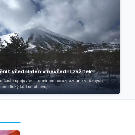
ěnit všední den v nevšední zážitek
e často spojován s termínem nerozpoznáno v různých
pecifický kód se objevuje...