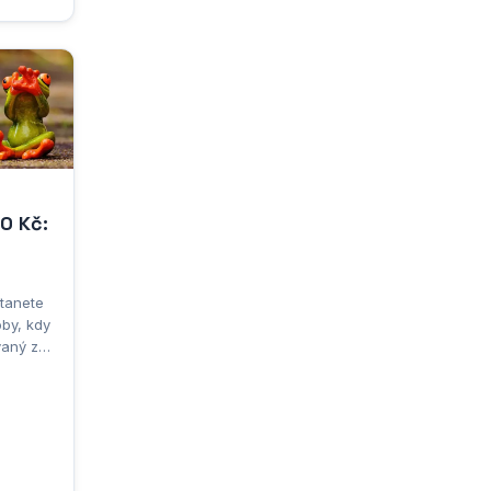
0 Kč:
tanete
oby, kdy
vaný za
ý
lem
em mezi
 proč.
ě i přes