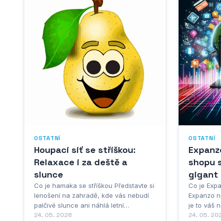
který si vy
OSTATNÍ
OSTATNÍ
Houpací síť se stříškou:
Expanzo
Relaxace i za deště a
shopu s
slunce
gigant
Co je hamaka se stříškou Představte si
Co je Expa
lenošení na zahradě, kde vás nebudí
Expanzo n
palčivé slunce ani náhlá letní
je to váš 
přeháňka. Hamaka se stříškou přináší
24. 05. 2026
podnikate
24. 05. 20