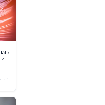
 Kde
 v
 v
. Leží
z něj
 Ať už
le,
dy