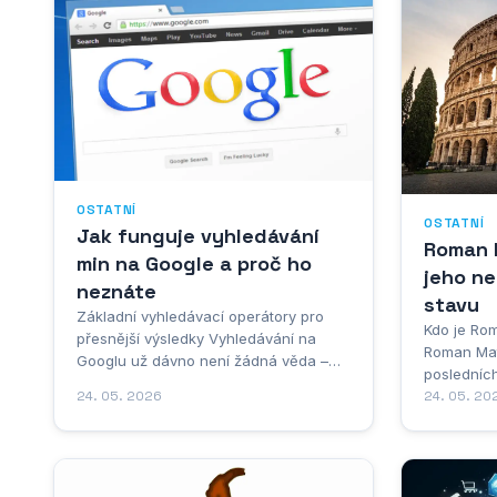
OSTATNÍ
OSTATNÍ
Jak funguje vyhledávání
Roman 
min na Google a proč ho
jeho ne
neznáte
stavu
Základní vyhledávací operátory pro
Kdo je Rom
přesnější výsledky Vyhledávání na
Roman Matu
Googlu už dávno není žádná věda –
posledníc
děláme to všichni skoro automaticky,
kulturním 
24. 05. 2026
24. 05. 20
kdykoliv potřebujeme cokoliv zjistit. Ale
Znáte ho 
kolik z nás skutečně ví, jak z toho
s ním setk
vytěžit maximum? Většina lidí prostě
příběh je
napíše pár slov a doufá, že se mezi
seznam ús
prvními...