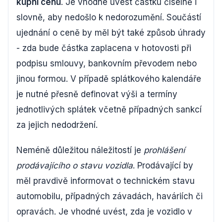
kupní cenu
. Je vhodné uvést částku číselně i
slovně, aby nedošlo k nedorozumění. Součástí
ujednání o ceně by měl být také způsob úhrady
- zda bude částka zaplacena v hotovosti při
podpisu smlouvy, bankovním převodem nebo
jinou formou. V případě splátkového kalendáře
je nutné přesně definovat výši a termíny
jednotlivých splátek včetně případných sankcí
za jejich nedodržení.
Neméně důležitou náležitostí je
prohlášení
prodávajícího o stavu vozidla
. Prodávající by
měl pravdivě informovat o technickém stavu
automobilu, případných závadách, haváriích či
opravách. Je vhodné uvést, zda je vozidlo v