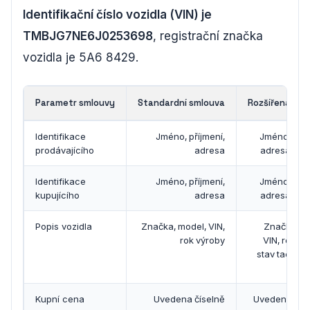
Identifikační číslo vozidla (VIN) je
TMBJG7NE6J0253698
, registrační značka
vozidla je 5A6 8429.
Parametr smlouvy
Standardní smlouva
Rozšířená sml
Identifikace
Jméno, příjmení,
Jméno, příj
prodávajícího
adresa
adresa, čís
Identifikace
Jméno, příjmení,
Jméno, příj
kupujícího
adresa
adresa, čís
Popis vozidla
Značka, model, VIN,
Značka, m
rok výroby
VIN, rok vý
stav tachom
b
Kupní cena
Uvedena číselně
Uvedena číse