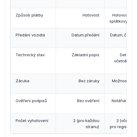
sl
Způsob platby
Hotovost
Hotovost, př
splátkový kal
Předání vozidla
Datum předání
Datum, čas a 
pře
Technický stav
Základní popis
Detailní 
včetně zná
Záruka
Bez záruky
Možnost sjed
zá
Ověření podpisů
Bez ověření
Notářsky ově
pod
Počet vyhotovení
2 (pro každou
3 (včetně 
stranu)
pro registr voz