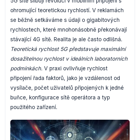
5G sítě slibují revoluci v mobilním připojení s
ohromující teoretickou rychlostí. V reklamách
se běžně setkáváme s údaji o gigabitových
rychlostech, které mnohonásobně překonávají
stávající 4G sítě. Realita je ale často odlišná.
Teoretická rychlost 5G představuje maximální
dosažitelnou rychlost v ideálních laboratorních
podmínkách.
V praxi ovlivňuje rychlost
připojení řada faktorů, jako je vzdálenost od
vysílače, počet uživatelů připojených k jedné
buňce, konfigurace sítě operátora a typ
použitého zařízení.