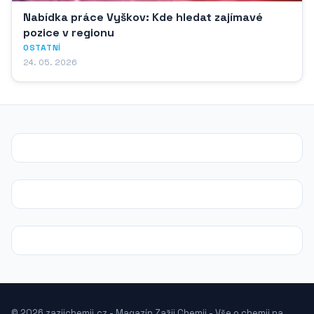
Nabídka práce Vyškov: Kde hledat zajímavé
pozice v regionu
OSTATNÍ
24. 05. 2026
© 2026 zazijchemii.cz - Magazín Zažij Chemii - Vše o chemii na