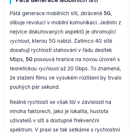
Pátá Generace Mobilních Sítí
Pátá generace mobilních sítí, zkráceně
5G
,
slibuje revoluci v mobilní komunikaci. Jedním z
nejvíce diskutovaných aspektů je ohromující
rychlost
, kterou 5G nabízí. Zatímco 4G sítě
dosahují rychlostí stahování v řádu desítek
Mbps,
5G
posouvá hranice na novou úroveň s
teoretickou
rychlostí
až 20 Gbps. To znamená,
že stažení filmu ve vysokém rozlišení by trvalo
pouhých pár sekund.
Reálné rychlosti se však liší v závislosti na
mnoha faktorech, jako je lokalita, hustota
uživatelů v síti a dostupné frekvenční
spektrum. V praxi se tak setkáme s rychlostmi