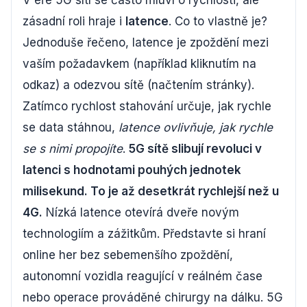
V éře 5G sítí se často mluví o rychlosti, ale
zásadní roli hraje i
latence
. Co to vlastně je?
Jednoduše řečeno, latence je zpoždění mezi
vaším požadavkem (například kliknutím na
odkaz) a odezvou sítě (načtením stránky).
Zatímco rychlost stahování určuje, jak rychle
se data stáhnou,
latence ovlivňuje, jak rychle
se s nimi propojíte
.
5G sítě slibují revoluci v
latenci s hodnotami pouhých jednotek
milisekund. To je až desetkrát rychlejší než u
4G.
Nízká latence otevírá dveře novým
technologiím a zážitkům. Představte si hraní
online her bez sebemenšího zpoždění,
autonomní vozidla reagující v reálném čase
nebo operace prováděné chirurgy na dálku. 5G