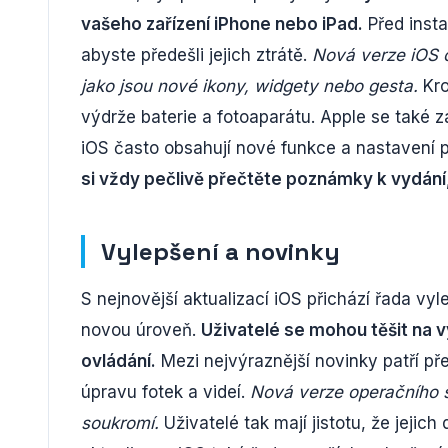
vašeho zařízení iPhone nebo iPad.
Před insta
abyste předešli jejich ztrátě.
Nová verze iOS o
jako jsou nové ikony, widgety nebo gesta.
Kro
výdrže baterie a fotoaparátu. Apple se také 
iOS často obsahují nové funkce a nastavení p
si vždy pečlivě přečtěte poznámky k vydání
Vylepšení a novinky
S nejnovější aktualizací iOS přichází řada vyl
novou úroveň.
Uživatelé se mohou těšit na v
ovládání.
Mezi nejvýraznější novinky patří p
úpravu fotek a videí.
Nová verze operačního 
soukromí.
Uživatelé tak mají jistotu, že jeji