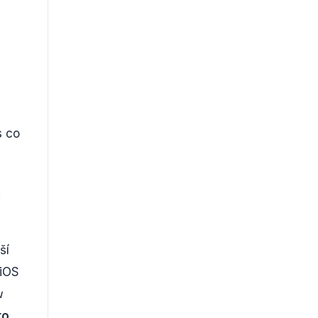
s co
.
ší
 iOS
u
ro