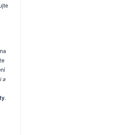
ujte
 na
že
ení
i a
.
ty
.