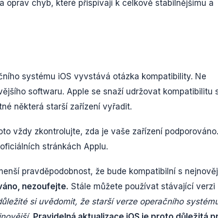
 oprav chyb, které přispívají k celkově stabilnějšímu a
čního systému iOS vyvstává otázka kompatibility. Ne
ějšího softwaru. Apple se snaží udržovat kompatibilitu 
né některá starší zařízení vyřadit.
roto vždy zkontrolujte, zda je vaše zařízení podporováno
oficiálních stránkách Applu.
e menší pravděpodobnost, že bude kompatibilní s nejnověj
váno, nezoufejte.
Stále můžete používat stávající verzi
ůležité si uvědomit, že starší verze operačního systém
novější.
Pravidelná aktualizace iOS je proto důležitá p