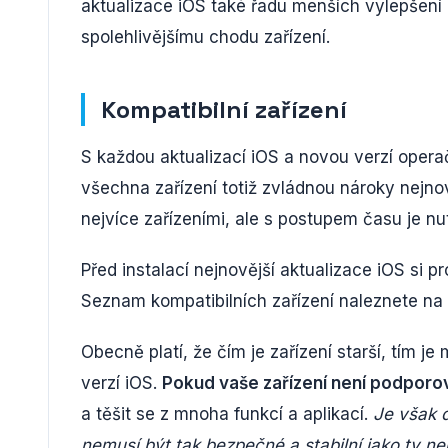
aktualizace iOS také řadu menších vylepšení a
spolehlivějšímu chodu zařízení.
Kompatibilní zařízení
S každou aktualizací iOS a novou verzí opera
všechna zařízení totiž zvládnou nároky nejnov
nejvíce zařízeními, ale s postupem času je nut
Před instalací nejnovější aktualizace iOS si p
Seznam kompatibilních zařízení naleznete na 
Obecně platí, že čím je zařízení starší, tím j
verzí iOS.
Pokud vaše zařízení není podporo
a těšit se z mnoha funkcí a aplikací.
Je však d
nemusí být tak bezpečné a stabilní jako ty nej