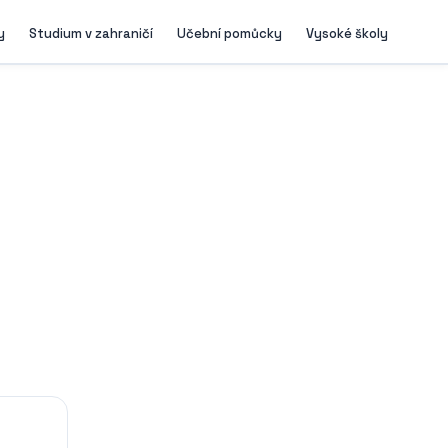
y
Studium v zahraničí
Učební pomůcky
Vysoké školy