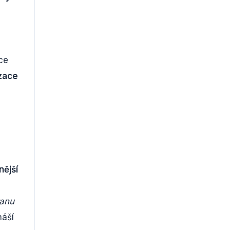
,
ce
izace
nější
ranu
náší