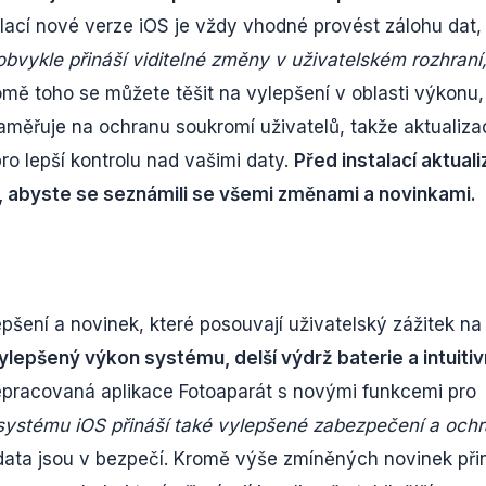
lací nové verze iOS je vždy vhodné provést zálohu dat,
bvykle přináší viditelné změny v uživatelském rozhraní
mě toho se můžete těšit na vylepšení v oblasti výkonu,
zaměřuje na ochranu soukromí uživatelů, takže aktualiza
ro lepší kontrolu nad vašimi daty.
Před instalací aktual
, abyste se seznámili se všemi změnami a novinkami.
epšení a novinek, které posouvají uživatelský zážitek na
ylepšený výkon systému, delší výdrž baterie a intuitiv
řepracovaná aplikace Fotoaparát s novými funkcemi pro
systému iOS přináší také vylepšené zabezpečení a och
ch data jsou v bezpečí. Kromě výše zmíněných novinek při