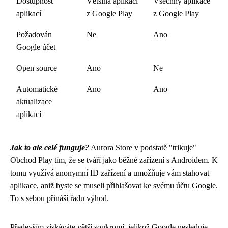
Dostupnost
Většina aplikací
Všechny aplikace
aplikací
z Google Play
z Google Play
Požadován
Ne
Ano
Google účet
Open source
Ano
Ne
Automatické
Ano
Ano
aktualizace
aplikací
Jak to ale celé funguje?
Aurora Store v podstatě "trikuje"
Obchod Play tím, že se tváří jako běžné zařízení s Androidem. K
tomu využívá anonymní ID zařízení a umožňuje vám stahovat
aplikace, aniž byste se museli přihlašovat ke svému účtu Google.
To s sebou přináší řadu výhod.
Především získáváte větší soukromí, jelikož Google nesleduje