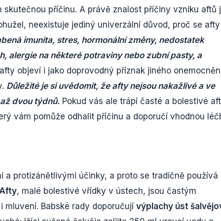
ch skutečnou příčinu. A právě znalost příčiny vzniku aftů 
ohužel, neexistuje jediný univerzální důvod, proč se afty
labená imunita, stres, hormonální změny, nedostatek
ch, alergie na některé potraviny nebo zubní pasty, a
fty objeví i jako doprovodný příznak jiného onemocnění
y.
Důležité je si uvědomit, že afty nejsou nakažlivé a ve
až dvou týdnů.
Pokud vás ale trápí časté a bolestivé aft
terý vám pomůže odhalit příčinu a doporučí vhodnou léč
 a protizánětlivými účinky, a proto se tradičně používá 
Afty
, malé bolestivé vřídky v ústech, jsou častým
í i mluvení. Babské rady doporučují
výplachy úst šalvěj