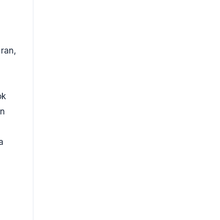
 ran,
ok
en
a