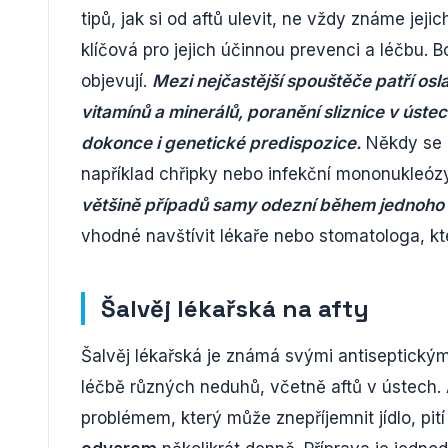
tipů, jak si od aftů ulevit, ne vždy známe jeji
klíčová pro jejich účinnou prevenci a léčbu. B
objevují.
Mezi nejčastější spouštěče patří os
vitamínů a minerálů, poranění sliznice v úste
dokonce i genetické predispozice.
Někdy se a
například chřipky nebo infekční mononukleóz
většině případů samy odezní během jednoho 
vhodné navštívit lékaře nebo stomatologa, k
Šalvěj lékařská na afty
Šalvěj lékařská je známá svými antiseptickými
léčbě různých neduhů, včetně aftů v ústech.
problémem, který může znepříjemnit jídlo, pit