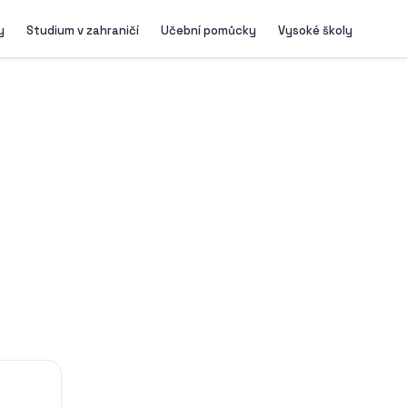
y
Studium v zahraničí
Učební pomůcky
Vysoké školy