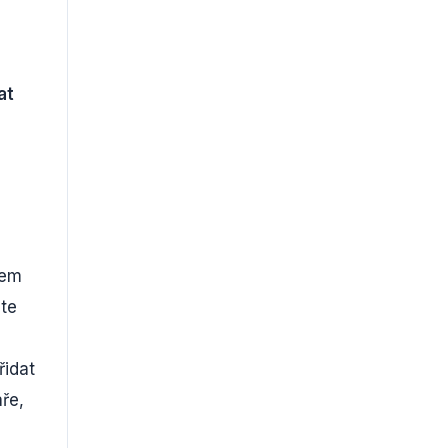
at
kem
čte
řidat
ře,