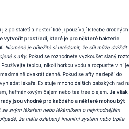
ž po staletí a někteří lidé ji používají k léčbě drobných
 vytvořit prostředí, které je pro některé bakterie
í.
Nicméně je důležité si uvědomit, že sůl může dráždit
ojené s afty.
Pokud se rozhodnete vyzkoušet slaný rozt
. Používejte teplou, nikoli horkou vodu a rozpusťte v ní j
 maximálně dvakrát denně. Pokud se afty nezlepší do
 vyhledat lékaře. Existuje mnoho dalších babských rad n
gurtem, heřmánkovým čajem nebo tea tree olejem.
Je však
é rady jsou vhodné pro každého a některé mohou být
it se svým lékařem nebo lékárníkem o nejvhodnějším
případě, že máte oslabený imunitní systém nebo trpíte