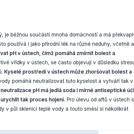
ný, je běžnou součástí mnoha domácností a má překvapi
to používá i jako přírodní lék na různé neduhy, včetně a
ovat pH v ústech, čímž pomáhá zmírnit bolest a
tivé vřídky v ústech, se často objevují v důsledku stres
ů.
Kyselé prostředí v ústech může zhoršovat bolest a
vody pomáhá neutralizovat tuto kyselost a vytváří tak v
neutralizace pH má jedlá soda i mírné antiseptické úč
urychlit tak proces hojení.
Pro úlevu od aftů v ústech 
 v půl sklenici teplé vody a touto směsí si několikrát