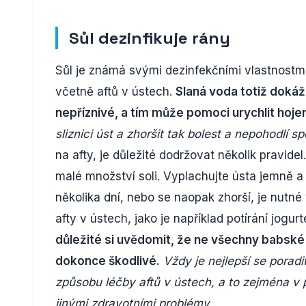
Sůl dezinfikuje rány
Sůl je známá svými dezinfekčními vlastnostmi ji
včetně aftů v ústech.
Slaná voda totiž dokáže
nepříznivé, a tím může pomoci urychlit hojen
sliznici úst a zhoršit tak bolest a nepohodlí sp
na afty, je důležité dodržovat několik pravidel
malé množství soli. Vyplachujte ústa jemně a
několika dní, nebo se naopak zhorší, je nutné
afty v ústech, jako je například potírání jo
důležité si uvědomit, že ne všechny babsk
dokonce škodlivé.
Vždy je nejlepší se porad
způsobu léčby aftů v ústech, a to zejména v 
jinými zdravotními problémy.