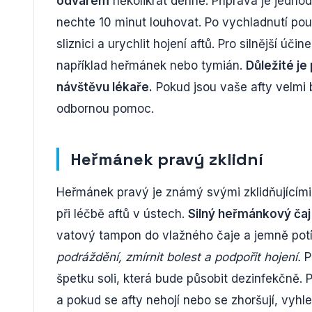
odvarem
několikrát denně. Příprava je jednod
nechte 10 minut louhovat. Po vychladnutí pou
sliznici a urychlit hojení aftů. Pro silnější úči
například heřmánek nebo tymián.
Důležité j
návštěvu lékaře.
Pokud jsou vaše afty velmi b
odbornou pomoc.
Heřmánek pravý zklidní
Heřmánek pravý je známý svými zklidňujícími
při léčbě aftů v ústech.
Silný heřmánkový čaj
vatový tampon do vlažného čaje a jemně potí
podráždění, zmírnit bolest a podpořit hojení.
P
špetku soli, která bude působit dezinfekčně.
a pokud se afty nehojí nebo se zhoršují, vyh