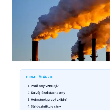
OBSAH ČLÁNKU:
Proč afty vznikají?
Šalvěj lékařská na afty
Heřmánek pravý zklidní
Sůl dezinfikuje rány