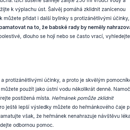
uchá: lžíci sušené šalvěje zalijte 250 ml vroucí vody a
žijte k výplachu úst. Šalvěj pomáhá zklidnit zanícenou
nek můžete přidat i další bylinky s protizánětlivými účinky,
e pamatovat na to, že babské rady by neměly nahrazov
olestivé, dlouho se hojí nebo se často vrací, vyhledejte
 a protizánětlivými účinky, a proto je skvělým pomocní
můžete použít jako ústní vodu několikrát denně. Namo
rejte postižená místa.
Heřmánek pomůže zklidnit
ro ještě lepší výsledky můžete do heřmánkového čaje p
 Pamatujte však, že heřmánek nenahrazuje návštěvu léka
ledejte odbornou pomoc.