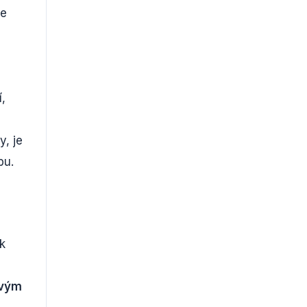
je
,
y, je
bu.
k
ovým