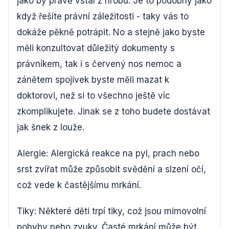
jako by právě vstal z hrobu. Je to podobný jako
když řešíte právní záležitosti - taky vás to
dokáže pěkně potrápit. No a stejně jako byste
měli konzultovat důležitý dokumenty s
právníkem, tak i s červený nos nemoc a
zánětem spojivek byste měli mazat k
doktorovi, než si to všechno ještě víc
zkomplikujete. Jinak se z toho budete dostávat
jak šnek z louže.
Alergie: Alergická reakce na pyl, prach nebo
srst zvířat může způsobit svědění a slzení očí,
což vede k častějšímu mrkání.
Tiky: Některé děti trpí tiky, což jsou mimovolní
pohyby nebo zvuky. Časté mrkání může být