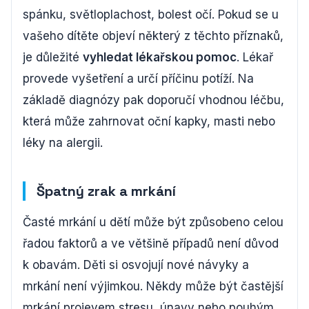
spánku, světloplachost, bolest očí. Pokud se u
vašeho dítěte objeví některý z těchto příznaků,
je důležité
vyhledat lékařskou pomoc
. Lékař
provede vyšetření a určí příčinu potíží. Na
základě diagnózy pak doporučí vhodnou léčbu,
která může zahrnovat oční kapky, masti nebo
léky na alergii.
Špatný zrak a mrkání
Časté mrkání u dětí může být způsobeno celou
řadou faktorů a ve většině případů není důvod
k obavám. Děti si osvojují nové návyky a
mrkání není výjimkou. Někdy může být častější
mrkání projevem stresu, únavy nebo pouhým