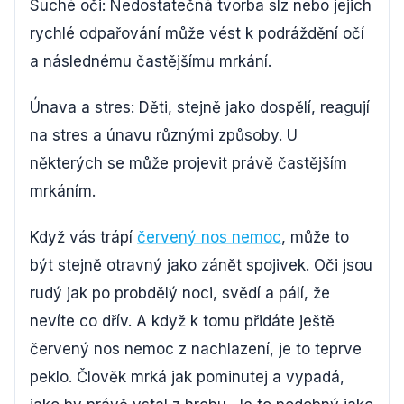
Suché oči: Nedostatečná tvorba slz nebo jejich
rychlé odpařování může vést k podráždění očí
a následnému častějšímu mrkání.
Únava a stres: Děti, stejně jako dospělí, reagují
na stres a únavu různými způsoby. U
některých se může projevit právě častějším
mrkáním.
Když vás trápí
červený nos nemoc
, může to
být stejně otravný jako zánět spojivek. Oči jsou
rudý jak po probdělý noci, svědí a pálí, že
nevíte co dřív. A když k tomu přidáte ještě
červený nos nemoc z nachlazení, je to teprve
peklo. Člověk mrká jak pominutej a vypadá,