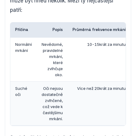
může být hned několik. Mezi ty nejčastější
patří:
Příčina
Popis
Průměrná frekvence mrkání
Normální
Nevědomé,
10-15krát za minutu
mrkání
pravidelné
mrkání,
které
zvlhčuje
oko.
Suché
Oči nejsou
Více než 20krát za minutu
oči
dostatečně
zvlhčené,
což vede k
častějšímu
mrkání.