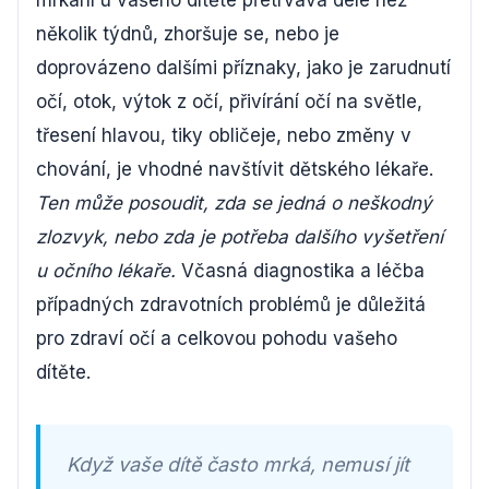
mrkání u vašeho dítěte přetrvává déle než
několik týdnů, zhoršuje se, nebo je
doprovázeno dalšími příznaky, jako je zarudnutí
očí, otok, výtok z očí, přivírání očí na světle,
třesení hlavou, tiky obličeje, nebo změny v
chování, je vhodné navštívit dětského lékaře.
Ten může posoudit, zda se jedná o neškodný
zlozvyk, nebo zda je potřeba dalšího vyšetření
u očního lékaře.
Včasná diagnostika a léčba
případných zdravotních problémů je důležitá
pro zdraví očí a celkovou pohodu vašeho
dítěte.
Když vaše dítě často mrká, nemusí jít