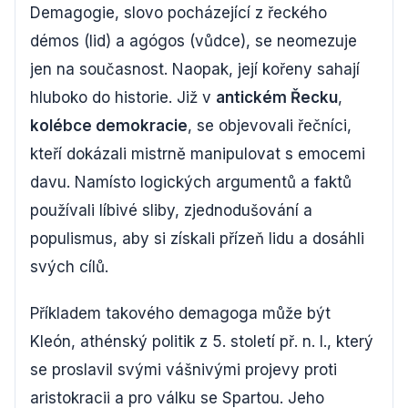
Demagogie, slovo pocházející z řeckého
démos (lid) a agógos (vůdce), se neomezuje
jen na současnost. Naopak, její kořeny sahají
hluboko do historie. Již v
antickém Řecku
,
kolébce demokracie
, se objevovali řečníci,
kteří dokázali mistrně manipulovat s emocemi
davu. Namísto logických argumentů a faktů
používali líbivé sliby, zjednodušování a
populismus, aby si získali přízeň lidu a dosáhli
svých cílů.
Příkladem takového demagoga může být
Kleón, athénský politik z 5. století př. n. l., který
se proslavil svými vášnivými projevy proti
aristokracii a pro válku se Spartou. Jeho