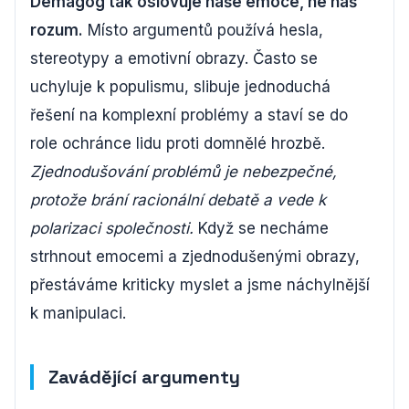
Demagog tak oslovuje naše emoce, ne náš
rozum.
Místo argumentů používá hesla,
stereotypy a emotivní obrazy. Často se
uchyluje k populismu, slibuje jednoduchá
řešení na komplexní problémy a staví se do
role ochránce lidu proti domnělé hrozbě.
Zjednodušování problémů je nebezpečné,
protože brání racionální debatě a vede k
polarizaci společnosti.
Když se necháme
strhnout emocemi a zjednodušenými obrazy,
přestáváme kriticky myslet a jsme náchylnější
k manipulaci.
Zavádějící argumenty