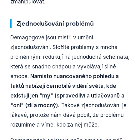
zmanipulovat.
Zjednodušování problémů
Demagogové jsou mistři v umění
zjednodušování. Složité problémy s mnoha
proměnnými redukují na jednoduchá schémata,
která se snadno chápou a vyvolávají silné
emoce.
Namísto nuancovaného pohledu a
faktů nabízejí černobílé vidění světa, kde
existují jen "my" (spravedliví a utlačovaní) a
"oni" (zlí a mocný).
Takové zjednodušování je
lákavé, protože nám dává pocit, že problému
rozumíme a víme, kdo za něj může.