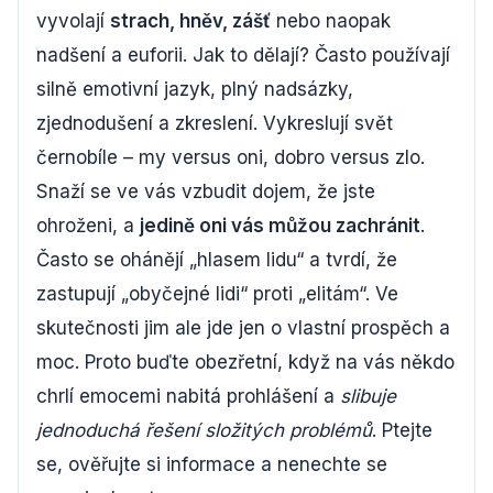
vyvolají
strach, hněv, zášť
nebo naopak
nadšení a euforii. Jak to dělají? Často používají
silně emotivní jazyk, plný nadsázky,
zjednodušení a zkreslení. Vykreslují svět
černobíle – my versus oni, dobro versus zlo.
Snaží se ve vás vzbudit dojem, že jste
ohroženi, a
jedině oni vás můžou zachránit
.
Často se ohánějí „hlasem lidu“ a tvrdí, že
zastupují „obyčejné lidi“ proti „elitám“. Ve
skutečnosti jim ale jde jen o vlastní prospěch a
moc. Proto buďte obezřetní, když na vás někdo
chrlí emocemi nabitá prohlášení a
slibuje
jednoduchá řešení složitých problémů
. Ptejte
se, ověřujte si informace a nenechte se