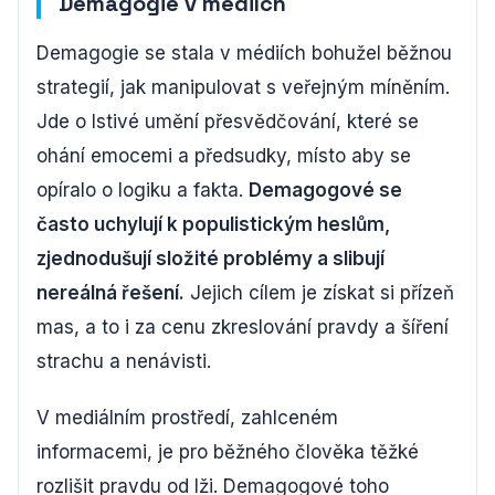
Demagogie v médiích
Demagogie se stala v médiích bohužel běžnou
strategií, jak manipulovat s veřejným míněním.
Jde o lstivé umění přesvědčování, které se
ohání emocemi a předsudky, místo aby se
opíralo o logiku a fakta.
Demagogové se
často uchylují k populistickým heslům,
zjednodušují složité problémy a slibují
nereálná řešení.
Jejich cílem je získat si přízeň
mas, a to i za cenu zkreslování pravdy a šíření
strachu a nenávisti.
V mediálním prostředí, zahlceném
informacemi, je pro běžného člověka těžké
rozlišit pravdu od lži. Demagogové toho