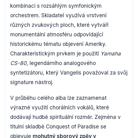
kombinaci s rozsáhlým symfonickým
orchestrem. Skladatel využívá vrstvení
různých zvukových ploch, které vytváří
monumentální atmosféru odpovídající
historickému tématu objevení Ameriky.
Charakteristickým prvkem je použití
Yamaha
CS-80
, legendárního analogového
syntetizátoru, který Vangelis považoval za svůj
signature nástroj.
V průběhu celého alba lze zaznamenat
výrazné využití chorálních vokálů, které
dodávají hudbě spirituální rozměr. Zejména v
titulní skladbě Conquest of Paradise se
objevuje
mohutný sborový zpěv v