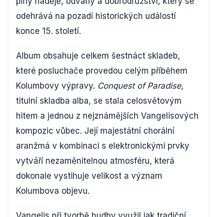
plný naděje, odvahy a dobrodružství, který se
odehrává na pozadí historických událostí
konce 15. století.
Album obsahuje celkem šestnáct skladeb,
které posluchače provedou celým příběhem
Kolumbovy výpravy.
Conquest of Paradise
,
titulní skladba alba, se stala celosvětovým
hitem a jednou z nejznámějších Vangelisových
kompozic vůbec. Její majestátní chorální
aranžmá v kombinaci s elektronickými prvky
vytváří nezaměnitelnou atmosféru, která
dokonale vystihuje velikost a význam
Kolumbova objevu.
Vangelis při tvorbě hudby využil jak tradiční