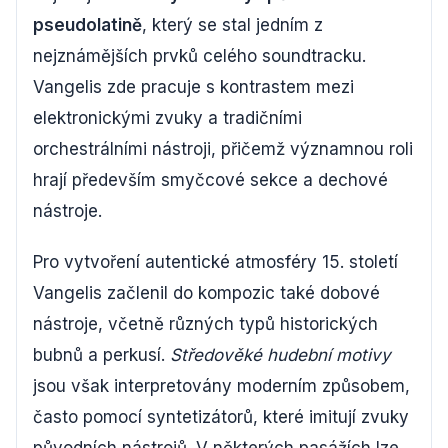
pseudolatině
, který se stal jedním z
nejznámějších prvků celého soundtracku.
Vangelis zde pracuje s kontrastem mezi
elektronickými zvuky a tradičními
orchestrálními nástroji, přičemž významnou roli
hrají především smyčcové sekce a dechové
nástroje.
Pro vytvoření autentické atmosféry 15. století
Vangelis začlenil do kompozic také dobové
nástroje, včetně různých typů historických
bubnů a perkusí.
Středověké hudební motivy
jsou však interpretovány moderním způsobem,
často pomocí syntetizátorů, které imitují zvuky
původních nástrojů. V některých pasážích lze