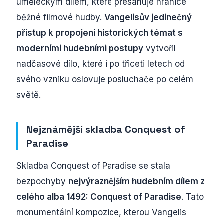
uměleckým dílem, které přesahuje hranice
běžné filmové hudby.
Vangelisův jedinečný
přístup k propojení historických témat s
moderními hudebními postupy
vytvořil
nadčasové dílo, které i po třiceti letech od
svého vzniku oslovuje posluchače po celém
světě.
Nejznámější skladba Conquest of
Paradise
Skladba Conquest of Paradise se stala
bezpochyby
nejvýraznějším hudebním dílem z
celého alba 1492: Conquest of Paradise
. Tato
monumentální kompozice, kterou Vangelis