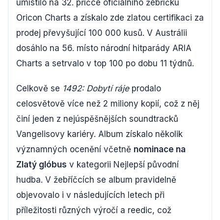
umístilo na 32. příčce oficiálního žebříčku
Oricon Charts a získalo zde zlatou certifikaci za
prodej převyšující 100 000 kusů. V Austrálii
dosáhlo na 56. místo národní hitparády ARIA
Charts a setrvalo v top 100 po dobu 11 týdnů.
Celkově se
1492: Dobytí ráje
prodalo
celosvětově více než 2 miliony kopií, což z něj
činí jeden z nejúspěšnějších soundtracků
Vangelisovy kariéry. Album získalo několik
významných ocenění včetně
nominace na
Zlatý glóbus
v kategorii Nejlepší původní
hudba. V žebříčcích se album pravidelně
objevovalo i v následujících letech při
příležitosti různých výročí a reedic, což