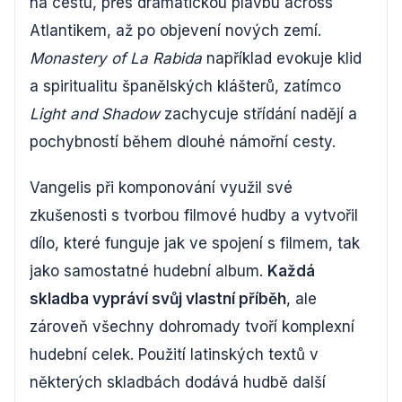
na cestu, přes dramatickou plavbu across
Atlantikem, až po objevení nových zemí.
Monastery of La Rabida
například evokuje klid
a spiritualitu španělských klášterů, zatímco
Light and Shadow
zachycuje střídání nadějí a
pochybností během dlouhé námořní cesty.
Vangelis při komponování využil své
zkušenosti s tvorbou filmové hudby a vytvořil
dílo, které funguje jak ve spojení s filmem, tak
jako samostatné hudební album.
Každá
skladba vypráví svůj vlastní příběh
, ale
zároveň všechny dohromady tvoří komplexní
hudební celek. Použití latinských textů v
některých skladbách dodává hudbě další