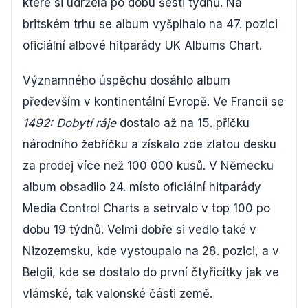
které si udržela po dobu šesti týdnů. Na
britském trhu se album vyšplhalo na 47. pozici
oficiální albové hitparády UK Albums Chart.
Významného úspěchu dosáhlo album
především v kontinentální Evropě. Ve Francii se
1492: Dobytí ráje
dostalo až na 15. příčku
národního žebříčku a získalo zde zlatou desku
za prodej více než 100 000 kusů. V Německu
album obsadilo 24. místo oficiální hitparády
Media Control Charts a setrvalo v top 100 po
dobu 19 týdnů. Velmi dobře si vedlo také v
Nizozemsku, kde vystoupalo na 28. pozici, a v
Belgii, kde se dostalo do první čtyřicítky jak ve
vlámské, tak valonské části země.