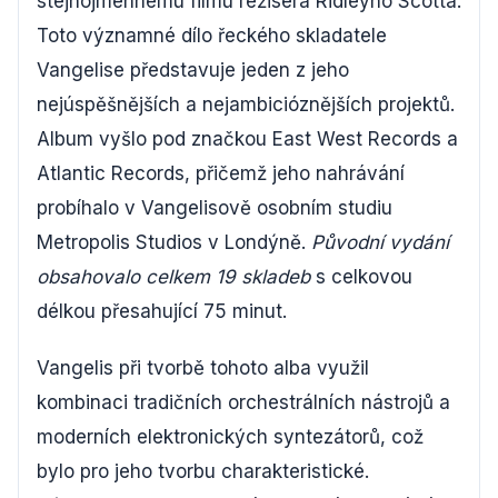
stejnojmennému filmu režiséra Ridleyho Scotta.
Toto významné dílo řeckého skladatele
Vangelise představuje jeden z jeho
nejúspěšnějších a nejambicióznějších projektů.
Album vyšlo pod značkou East West Records a
Atlantic Records, přičemž jeho nahrávání
probíhalo v Vangelisově osobním studiu
Metropolis Studios v Londýně.
Původní vydání
obsahovalo celkem 19 skladeb
s celkovou
délkou přesahující 75 minut.
Vangelis při tvorbě tohoto alba využil
kombinaci tradičních orchestrálních nástrojů a
moderních elektronických syntezátorů, což
bylo pro jeho tvorbu charakteristické.