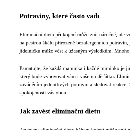
Potraviny, které často vadí
Eliminační dieta při kojení může znít náročně, ale v
na pestrou škálu přirozeně bezalergenních potravin,
jídelníčku může vést k úžasným výsledkům. Mnoho m
Pamatujte, že každá maminka i každé miminko je jin
který bude vyhovovat vám i vašemu děťátku. Elimina
zaváděním jednotlivých potravin a sledovat reakce
spokojenosti vás obou.
Jak zavést eliminační dietu
Zavedení eliminační diety během kojení může znít ná