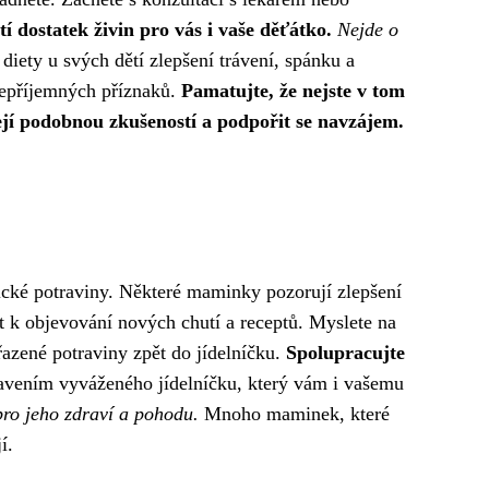
tí dostatek živin pro vás i vaše děťátko.
Nejde o
ety u svých dětí zlepšení trávení, spánku a
 nepříjemných příznaků.
Pamatujte, že nejste v tom
jí podobnou zkušeností a podpořit se navzájem.
atické potraviny. Některé maminky pozorují zlepšení
ost k objevování nových chutí a receptů. Myslete na
řazené potraviny zpět do jídelníčku.
Spolupracujte
tavením vyváženého jídelníčku, který vám i vašemu
pro jeho zdraví a pohodu.
Mnoho maminek, které
í.