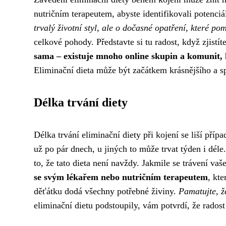
nutričním terapeutem, abyste identifikovali potenciá
trvalý životní styl, ale o dočasné opatření, které 
celkové pohody. Představte si tu radost, když zjist
sama – existuje mnoho online skupin a komunit, 
Eliminační dieta může být začátkem krásnějšího a s
Délka trvání diety
Délka trvání eliminační diety při kojení se liší pří
už po pár dnech, u jiných to může trvat týden i déle.
to, že tato dieta není navždy. Jakmile se trávení v
se svým lékařem nebo nutričním terapeutem
, kt
děťátku dodá všechny potřebné živiny.
Pamatujte, ž
eliminační dietu podstoupily, vám potvrdí, že radost