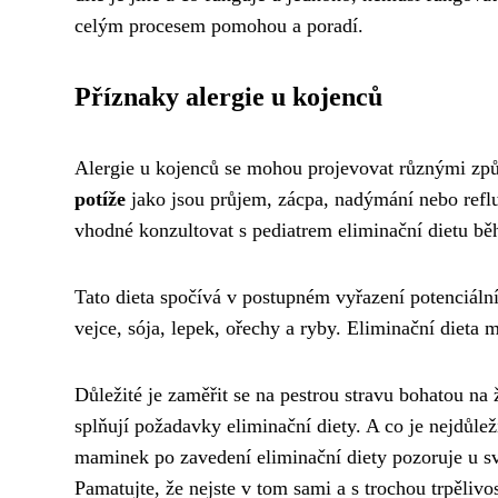
celým procesem pomohou a poradí.
Příznaky alergie u kojenců
Alergie u kojenců se mohou projevovat různými způs
potíže
jako jsou průjem, zácpa, nadýmání nebo refl
vhodné konzultovat s pediatrem eliminační dietu bě
Tato dieta spočívá v postupném vyřazení potenciálníc
vejce, sója, lepek, ořechy a ryby. Eliminační dieta 
Důležité je zaměřit se na pestrou stravu bohatou na
splňují požadavky eliminační diety. A co je nejdůlež
maminek po zavedení eliminační diety pozoruje u svý
Pamatujte, že nejste v tom sami a s trochou trpělivo