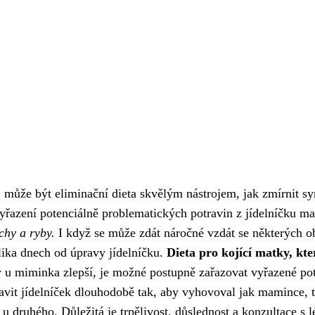
mi, může být eliminační dieta skvělým nástrojem, jak zmírnit
řazení potenciálně problematických potravin z jídelníčku ma
chy a ryby.
I když se může zdát náročné vzdát se některých ob
lika dnech od úpravy jídelníčku.
Dieta pro kojící matky, kte
y u miminka zlepší, je možné postupně zařazovat vyřazené pot
avit jídelníček dlouhodobě tak, aby vyhovoval jak mamince, t
 u druhého. Důležitá je trpělivost, důslednost a konzultace s