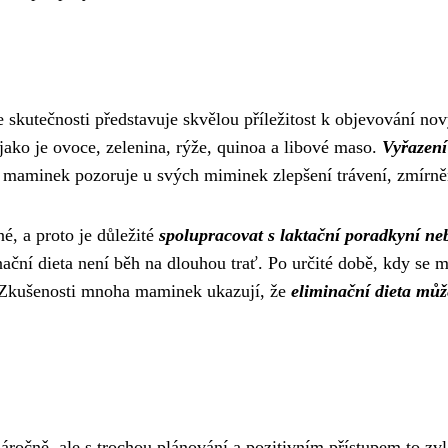
e skutečnosti představuje skvělou příležitost k objevování nov
 jako je ovoce, zelenina, rýže, quinoa a libové maso.
Vyřazení
aminek pozoruje u svých miminek zlepšení trávení, zmírněn
é, a proto je důležité
spolupracovat s laktační poradkyní n
ční dieta není běh na dlouhou trať. Po určité době, kdy se 
. Zkušenosti mnoha maminek ukazují, že
eliminační dieta můž
ročně, ale s trochou plánování a pozitivním přístupem to zvl