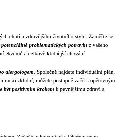
ých chutí a zdravějšího životního stylu. Zaměřte se
 potenciálně problematických potravin
z vašeho
í ekzémů a celkově klidnější chování.
ebo alergologem
. Společně najdete individuální plán,
miminko zklidní, můžete postupně začít s opětovným
e být pozitivním krokem
k pevnějšímu zdraví a
ádnete. Začněte s konzultací s lékařem nebo