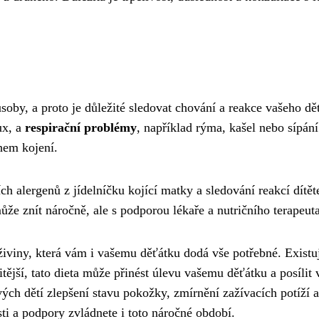
oby, a proto je důležité sledovat chování a reakce vašeho dě
ux, a
respirační problémy
, například rýma, kašel nebo sípání
hem kojení.
h alergenů z jídelníčku kojící matky a sledování reakcí dítět
může znít náročně, ale s podporou lékaře a nutričního terapeut
 živiny, která vám i vašemu děťátku dodá vše potřebné. Exist
itější, tato dieta může přinést úlevu vašemu děťátku a posíli
ch dětí zlepšení stavu pokožky, zmírnění zažívacích potíží a 
sti a podpory zvládnete i toto náročné období.