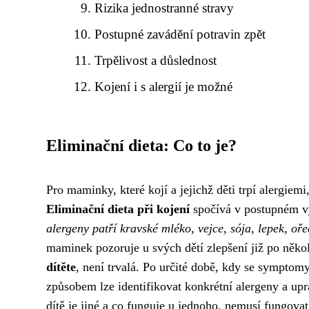
Rizika jednostranné stravy
Postupné zavádění potravin zpět
Trpělivost a důslednost
Kojení i s alergií je možné
Eliminační dieta: Co to je?
Pro maminky, které kojí a jejichž děti trpí alergie
Eliminační dieta při kojení
spočívá v postupném vy
alergeny patří kravské mléko, vejce, sója, lepek, oře
maminek pozoruje u svých dětí zlepšení již po něko
dítěte
, není trvalá. Po určité době, kdy se symptom
způsobem lze identifikovat konkrétní alergeny a upr
dítě je jiné a co funguje u jednoho, nemusí fungovat