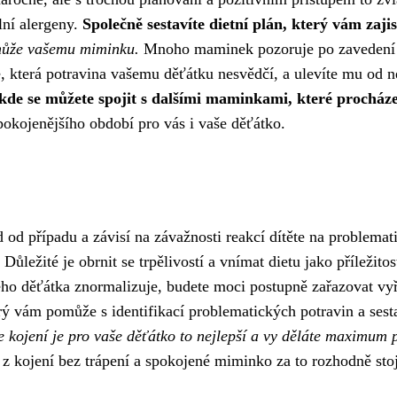
lní alergeny.
Společně sestavíte dietní plán, který vám zajis
pomůže vašemu miminku.
Mnoho maminek pozoruje po zavedení di
íte, která potravina vašemu děťátku nesvědčí, a ulevíte mu od
kde se můžete spojit s dalšími maminkami, které procháze
pokojenějšího období pro vás i vaše děťátko.
pad od případu a závisí na závažnosti reakcí dítěte na problem
 Důležité je obrnit se trpělivostí a vnímat dietu jako příležit
ašeho děťátka znormalizuje, budete moci postupně zařazovat vy
erý vám pomůže s identifikací problematických potravin a ses
e kojení je pro vaše děťátko to nejlepší a vy děláte maximum 
 z kojení bez trápení a spokojené miminko za to rozhodně stoj