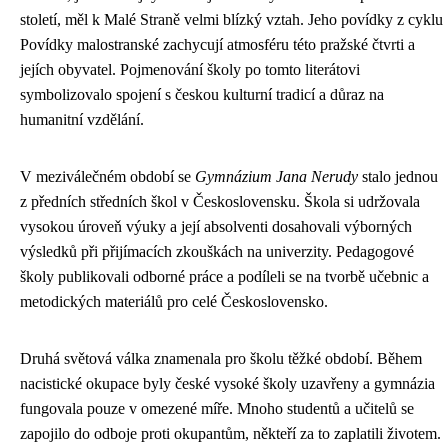
století, měl k Malé Straně velmi blízký vztah. Jeho povídky z cyklu
Povídky malostranské zachycují atmosféru této pražské čtvrti a
jejích obyvatel. Pojmenování školy po tomto literátovi
symbolizovalo spojení s českou kulturní tradicí a důraz na
humanitní vzdělání.
V meziválečném období se
Gymnázium Jana Nerudy
stalo jednou
z předních středních škol v Československu. Škola si udržovala
vysokou úroveň výuky a její absolventi dosahovali výborných
výsledků při přijímacích zkouškách na univerzity. Pedagogové
školy publikovali odborné práce a podíleli se na tvorbě učebnic a
metodických materiálů pro celé Československo.
Druhá světová válka znamenala pro školu těžké období. Během
nacistické okupace byly české vysoké školy uzavřeny a gymnázia
fungovala pouze v omezené míře. Mnoho studentů a učitelů se
zapojilo do odboje proti okupantům, někteří za to zaplatili životem.