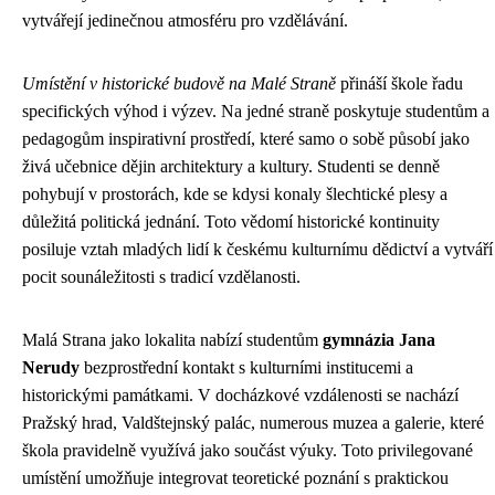
vytvářejí jedinečnou atmosféru pro vzdělávání.
Umístění v historické budově na Malé Straně
přináší škole řadu
specifických výhod i výzev. Na jedné straně poskytuje studentům a
pedagogům inspirativní prostředí, které samo o sobě působí jako
živá učebnice dějin architektury a kultury. Studenti se denně
pohybují v prostorách, kde se kdysi konaly šlechtické plesy a
důležitá politická jednání. Toto vědomí historické kontinuity
posiluje vztah mladých lidí k českému kulturnímu dědictví a vytváří
pocit sounáležitosti s tradicí vzdělanosti.
Malá Strana jako lokalita nabízí studentům
gymnázia Jana
Nerudy
bezprostřední kontakt s kulturními institucemi a
historickými památkami. V docházkové vzdálenosti se nachází
Pražský hrad, Valdštejnský palác, numerous muzea a galerie, které
škola pravidelně využívá jako součást výuky. Toto privilegované
umístění umožňuje integrovat teoretické poznání s praktickou