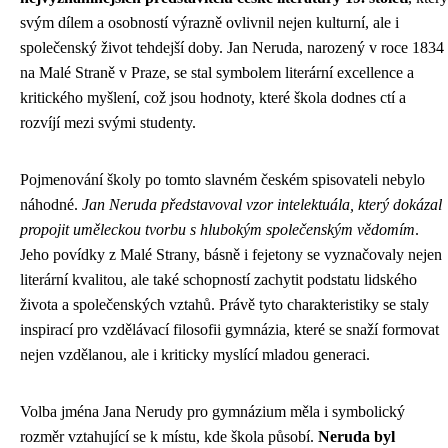
svým dílem a osobností výrazně ovlivnil nejen kulturní, ale i
společenský život tehdejší doby. Jan Neruda, narozený v roce 1834
na Malé Straně v Praze, se stal symbolem literární excellence a
kritického myšlení, což jsou hodnoty, které škola dodnes ctí a
rozvíjí mezi svými studenty.
Pojmenování školy po tomto slavném českém spisovateli nebylo
náhodné.
Jan Neruda představoval vzor intelektuála, který dokázal
propojit uměleckou tvorbu s hlubokým společenským vědomím
.
Jeho povídky z Malé Strany, básně i fejetony se vyznačovaly nejen
literární kvalitou, ale také schopností zachytit podstatu lidského
života a společenských vztahů. Právě tyto charakteristiky se staly
inspirací pro vzdělávací filosofii gymnázia, které se snaží formovat
nejen vzdělanou, ale i kriticky myslící mladou generaci.
Volba jména Jana Nerudy pro gymnázium měla i symbolický
rozměr vztahující se k místu, kde škola působí.
Neruda byl