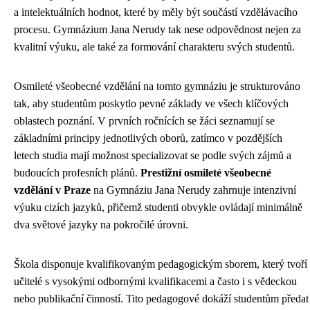
a intelektuálních hodnot, které by měly být součástí vzdělávacího
procesu. Gymnázium Jana Nerudy tak nese odpovědnost nejen za
kvalitní výuku, ale také za formování charakteru svých studentů.
Osmileté všeobecné vzdělání na tomto gymnáziu je strukturováno
tak, aby studentům poskytlo pevné základy ve všech klíčových
oblastech poznání. V prvních ročnících se žáci seznamují se
základními principy jednotlivých oborů, zatímco v pozdějších
letech studia mají možnost specializovat se podle svých zájmů a
budoucích profesních plánů.
Prestižní osmileté všeobecné
vzdělání v Praze
na Gymnáziu Jana Nerudy zahrnuje intenzivní
výuku cizích jazyků, přičemž studenti obvykle ovládají minimálně
dva světové jazyky na pokročilé úrovni.
Škola disponuje kvalifikovaným pedagogickým sborem, který tvoří
učitelé s vysokými odbornými kvalifikacemi a často i s vědeckou
nebo publikační činností. Tito pedagogové dokáží studentům předat