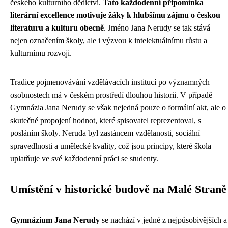
českého kulturního dědictví.
Tato každodenní připomínka
literární excellence motivuje žáky k hlubšímu zájmu o českou
literaturu a kulturu obecně
. Jméno Jana Nerudy se tak stává
nejen označením školy, ale i výzvou k intelektuálnímu růstu a
kulturnímu rozvoji.
Tradice pojmenovávání vzdělávacích institucí po významných
osobnostech má v českém prostředí dlouhou historii. V případě
Gymnázia Jana Nerudy se však nejedná pouze o formální akt, ale o
skutečné propojení hodnot, které spisovatel reprezentoval, s
posláním školy. Neruda byl zastáncem vzdělanosti, sociální
spravedlnosti a umělecké kvality, což jsou principy, které škola
uplatňuje ve své každodenní práci se studenty.
Umístění v historické budově na Malé Straně
Gymnázium Jana Nerudy
se nachází v jedné z nejpůsobivějších a