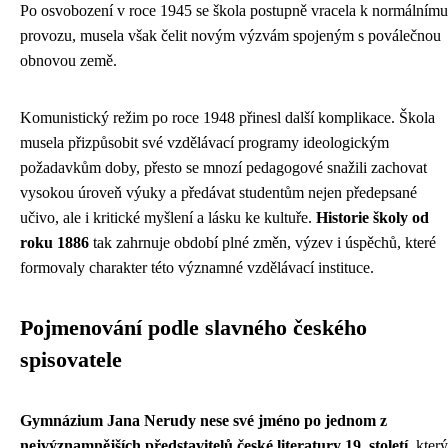
Po osvobození v roce 1945 se škola postupně vracela k normálnímu
provozu, musela však čelit novým výzvám spojeným s poválečnou
obnovou země.
Komunistický režim po roce 1948 přinesl další komplikace. Škola
musela přizpůsobit své vzdělávací programy ideologickým
požadavkům doby, přesto se mnozí pedagogové snažili zachovat
vysokou úroveň výuky a předávat studentům nejen předepsané
učivo, ale i kritické myšlení a lásku ke kultuře.
Historie školy od
roku 1886
tak zahrnuje období plné změn, výzev i úspěchů, které
formovaly charakter této významné vzdělávací instituce.
Pojmenování podle slavného českého
spisovatele
Gymnázium Jana Nerudy nese své jméno po jednom z
nejvýznamnějších představitelů české literatury 19. století
, který