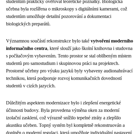
studentům prakticky ověřovat teoretické poznatky. Biologická
učebna byla rozšířena o mikroskopy s digitálními kamerami, což
studentům umožňuje detailní pozorování a dokumentaci
biologických preparátů.
Významnou součástí rekonstrukce bylo také
vytvoření moderního
informačního centra
, které slouží jako školní knihovna i studovna
s počítačovým vybavením. Tento prostor se stal oblíbeným místem
studentů pro samostudium i skupinovou práci na projektech.
Prostorné učebny pro výuku jazyků byly vybaveny audionahrávací
technikou, která podporuje rozvoj komunikačních dovedností
studentů v cizích jazycích.
Důležitým aspektem modernizace bylo i zlepšení energetické
účinnosti budovy. Byla provedena výměna oken za moderní
izolační zasklení, což výrazně snížilo tepelné ztráty a zlepšilo
akustiku učeben. Topný systém byl kompletně rekonstruován a
doplněn o moderní regulaci, která umožňuje individuální nastavení