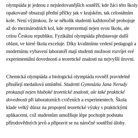
olympiáda je jednou z nejsledovanějších soutěží, kde žáci této školy
opakovaně obsazují přední příčky jak v krajském, tak celostátním
kole. Není výjimkou, že se několik studentů každoročně probojuje
až do mezinárodních kol, kde reprezentují nejen svou školu, ale
celou Českou republiku. Fyzikální olympiáda představuje další
oblast, ve které škola exceluje. Díky kvalitnímu vedení pedagogů a
modernímu vybavení laboratoří mají studenti možnost rozvíjet své
experimentální dovednosti a teoretické znalosti na nejvyšší úrovni.
Chemická olympiáda a biologická olympiáda rovněž pravidelně
přinášejí medailová umístění.
Studenti Gymnázia Jana Nerudy
prokazují nejen hluboké teoretické znalosti, ale také praktické
dovednosti
při laboratorních cvičeních a experimentech. Škola
klade velký důraz na propojení teoretické výuky s praktickými
aplikacemi, což studentům umožňuje lépe pochopit podstatu
přírodovědných jevů a připravit se na náročné soutěžní úlohy.