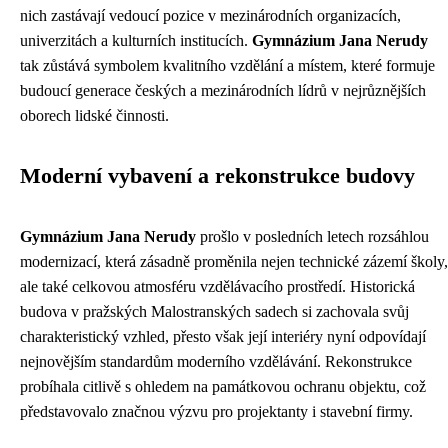
nich zastávají vedoucí pozice v mezinárodních organizacích,
univerzitách a kulturních institucích.
Gymnázium Jana Nerudy
tak zůstává symbolem kvalitního vzdělání a místem, které formuje
budoucí generace českých a mezinárodních lídrů v nejrůznějších
oborech lidské činnosti.
Moderní vybavení a rekonstrukce budovy
Gymnázium Jana Nerudy
prošlo v posledních letech rozsáhlou
modernizací, která zásadně proměnila nejen technické zázemí školy,
ale také celkovou atmosféru vzdělávacího prostředí. Historická
budova v pražských Malostranských sadech si zachovala svůj
charakteristický vzhled, přesto však její interiéry nyní odpovídají
nejnovějším standardům moderního vzdělávání. Rekonstrukce
probíhala citlivě s ohledem na památkovou ochranu objektu, což
představovalo značnou výzvu pro projektanty i stavební firmy.