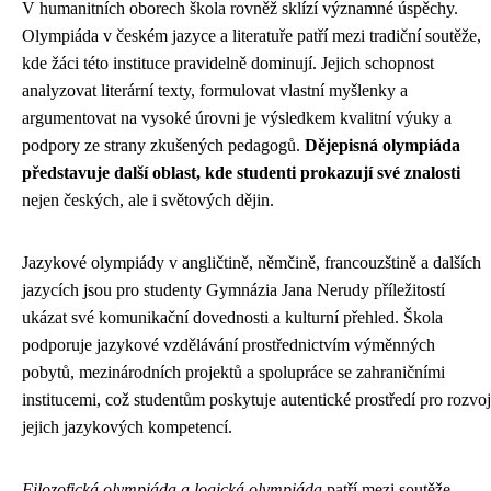
V humanitních oborech škola rovněž sklízí významné úspěchy.
Olympiáda v českém jazyce a literatuře patří mezi tradiční soutěže,
kde žáci této instituce pravidelně dominují. Jejich schopnost
analyzovat literární texty, formulovat vlastní myšlenky a
argumentovat na vysoké úrovni je výsledkem kvalitní výuky a
podpory ze strany zkušených pedagogů.
Dějepisná olympiáda
představuje další oblast, kde studenti prokazují své znalosti
nejen českých, ale i světových dějin.
Jazykové olympiády v angličtině, němčině, francouzštině a dalších
jazycích jsou pro studenty Gymnázia Jana Nerudy příležitostí
ukázat své komunikační dovednosti a kulturní přehled. Škola
podporuje jazykové vzdělávání prostřednictvím výměnných
pobytů, mezinárodních projektů a spolupráce se zahraničními
institucemi, což studentům poskytuje autentické prostředí pro rozvoj
jejich jazykových kompetencí.
Filozofická olympiáda a logická olympiáda
patří mezi soutěže,