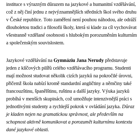
instituce s výrazným důrazem na jazykové a humanitní vzdělávání,
což z něj činí jednu z nejvýznamnějších středních škol svého druhu
v České republice. Toto zaměření není pouhou náhodou, ale odráží
dlouholetou tradici a filosofii školy, která si klade za cíl vychovávat
všestranně vzdělané osobnosti s hlubokým porozuměním kulturním
a společenským souvislostem.
Jazykové vzdělávání na
Gymnáziu Jana Nerudy
představuje
jeden z klíčových pilířů celého vzdělávacího programu. Studenti
mají možnost studovat několik cizích jazyků na pokročilé úrovni,
přičemž škola nabízí kromě standardní angličtiny a němčiny také
francouzštinu, španělštinu, ruštinu a další jazyky. Výuka jazyků
probíhá v menších skupinách, což umožňuje intenzivnější práci s
jednotlivými studenty a rychlejší pokrok v ovládání jazyka.
Důraz
je kladen nejen na gramatickou správnost, ale především na
schopnost aktivně komunikovat a porozumět kulturnímu kontextu
dané jazykové oblasti
.