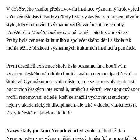
V době svého vzniku představovala instituce významný krok vpřed
v českém školství. Budova školy byla vystavěna v reprezentativním
stylu, který odpovídal významu vzdělávací instituce té doby.
Umístění na Malé Straně
nebylo náhodné - tato historická část
Prahy byla centrem kulturního a společenského dění a škola tak
mohla těžit z blízkosti významných kulturních institucí a památek.
První desetiletí existence školy byla poznamenána bouřlivým
vývojem českého národního hnutí a snahou o emancipaci českého
školství. Gymnázium se stalo místem, kde se formovaly osobnosti
budoucích českých intelektuálů, umělců a vědců. Pedagogický sbor
tvořili renomovaní učitelé, kteří se snažili vychovávat studenty
nejen v akademických disciplínách, ale také v duchu vlastenectví a
lásky k českému jazyku a kultuře.
Název školy po Janu Nerudovi
nebyl zvolen náhodně. Jan
Neruda, jeden z nejvýznamnějších českých básníků a prozaiků 19.