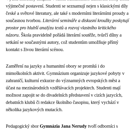
výjimečné postavení. Studenti se seznamují nejen s klasickými díly
české a světové literatury, ale také s moderními literárními proudy a
současnou tvorbou.
Literární semináře a diskusní kroužky poskytují
prostor pro hlubší analýzu textů a rozvoj vlastního kritického
názoru
. Škola pravidelně pořádá literární soutěže, tvůrčí dílny a
setkání se současnými autory, což studentům umožňuje přímý
kontakt s živou literární scénou.
Zaměření na jazyky a humanitní obory se promítá i do
mimoškolních aktivit. Gymnázium organizuje jazykové pobyty v
zahraničí, kulturní exkurze do významných evropských měst a
účast na mezinárodních vzdělávacích projektech. Studenti mají
možnost zapojit se do divadelních představení v cizích jazycích,
debatních klubů či redakce školního časopisu, který vychází v
několika jazykových mutacích.
Pedagogický sbor
Gymnázia Jana Nerudy
tvoří odborníci s