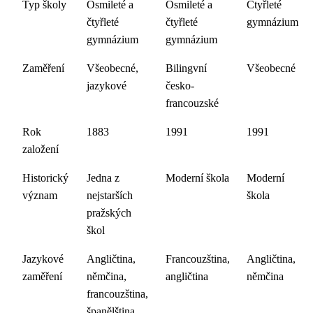
Typ školy
Osmileté a
Osmileté a
Čtyřleté
čtyřleté
čtyřleté
gymnázium
gymnázium
gymnázium
Zaměření
Všeobecné,
Bilingvní
Všeobecné
jazykové
česko-
francouzské
Rok
1883
1991
1991
založení
Historický
Jedna z
Moderní škola
Moderní
význam
nejstarších
škola
pražských
škol
Jazykové
Angličtina,
Francouzština,
Angličtina,
zaměření
němčina,
angličtina
němčina
francouzština,
španělština