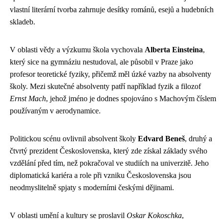
vlastní literární tvorba zahrnuje desítky románů, esejů a hudebních
skladeb.
V oblasti vědy a výzkumu škola vychovala
Alberta Einsteina
,
který sice na gymnáziu nestudoval, ale působil v Praze jako
profesor teoretické fyziky, přičemž měl úzké vazby na absolventy
školy. Mezi skutečné absolventy patří například fyzik a filozof
Ernst Mach
, jehož jméno je dodnes spojováno s Machovým číslem
používaným v aerodynamice.
Politickou scénu ovlivnil absolvent školy
Edvard Beneš
, druhý a
čtvrtý prezident Československa, který zde získal základy svého
vzdělání před tím, než pokračoval ve studiích na univerzitě. Jeho
diplomatická kariéra a role při vzniku Československa jsou
neodmyslitelně spjaty s moderními českými dějinami.
V oblasti umění a kultury se proslavil
Oskar Kokoschka
,