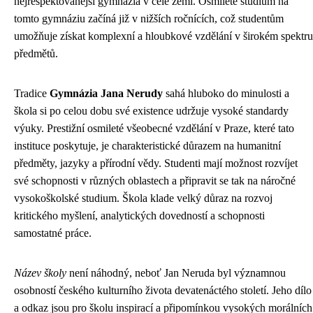
nejrespektovanější gymnázia v celé zemi. Osmileté studium na
tomto gymnáziu začíná již v nižších ročnících, což studentům
umožňuje získat komplexní a hloubkové vzdělání v širokém spektru
předmětů.
Tradice
Gymnázia Jana Nerudy
sahá hluboko do minulosti a
škola si po celou dobu své existence udržuje vysoké standardy
výuky. Prestižní osmileté všeobecné vzdělání v Praze, které tato
instituce poskytuje, je charakteristické důrazem na humanitní
předměty, jazyky a přírodní vědy. Studenti mají možnost rozvíjet
své schopnosti v různých oblastech a připravit se tak na náročné
vysokoškolské studium. Škola klade velký důraz na rozvoj
kritického myšlení, analytických dovedností a schopnosti
samostatné práce.
Název školy
není náhodný, neboť Jan Neruda byl významnou
osobností českého kulturního života devatenáctého století. Jeho dílo
a odkaz jsou pro školu inspirací a připomínkou vysokých morálních