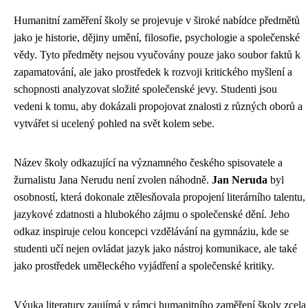
Humanitní zaměření školy se projevuje v široké nabídce předmětů
jako je historie, dějiny umění, filosofie, psychologie a společenské
vědy. Tyto předměty nejsou vyučovány pouze jako soubor faktů k
zapamatování, ale jako prostředek k rozvoji kritického myšlení a
schopnosti analyzovat složité společenské jevy. Studenti jsou
vedeni k tomu, aby dokázali propojovat znalosti z různých oborů a
vytvářet si ucelený pohled na svět kolem sebe.
Název školy odkazující na významného českého spisovatele a
žurnalistu Jana Nerudu není zvolen náhodně.
Jan Neruda
byl
osobností, která dokonale ztělesňovala propojení literárního talentu,
jazykové zdatnosti a hlubokého zájmu o společenské dění. Jeho
odkaz inspiruje celou koncepci vzdělávání na gymnáziu, kde se
studenti učí nejen ovládat jazyk jako nástroj komunikace, ale také
jako prostředek uměleckého vyjádření a společenské kritiky.
Výuka literatury zaujímá v rámci humanitního zaměření školy zcela