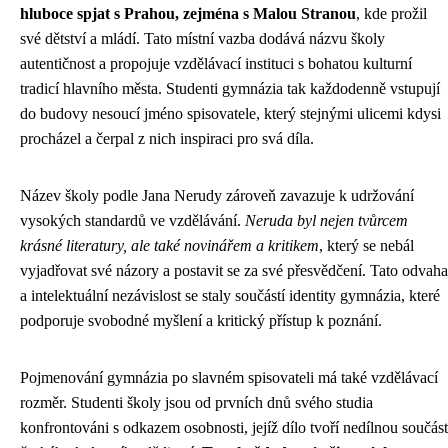
hluboce spjat s Prahou, zejména s Malou Stranou
, kde prožil
své dětství a mládí. Tato místní vazba dodává názvu školy
autentičnost a propojuje vzdělávací instituci s bohatou kulturní
tradicí hlavního města. Studenti gymnázia tak každodenně vstupují
do budovy nesoucí jméno spisovatele, který stejnými ulicemi kdysi
procházel a čerpal z nich inspiraci pro svá díla.
Název školy podle Jana Nerudy zároveň zavazuje k udržování
vysokých standardů ve vzdělávání.
Neruda byl nejen tvůrcem
krásné literatury, ale také novinářem a kritikem
, který se nebál
vyjadřovat své názory a postavit se za své přesvědčení. Tato odvaha
a intelektuální nezávislost se staly součástí identity gymnázia, které
podporuje svobodné myšlení a kritický přístup k poznání.
Pojmenování gymnázia po slavném spisovateli má také vzdělávací
rozměr. Studenti školy jsou od prvních dnů svého studia
konfrontováni s odkazem osobnosti, jejíž dílo tvoří nedílnou součást