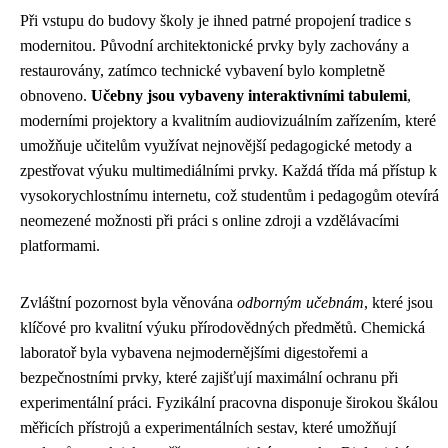
Při vstupu do budovy školy je ihned patrné propojení tradice s
modernitou. Původní architektonické prvky byly zachovány a
restaurovány, zatímco technické vybavení bylo kompletně
obnoveno.
Učebny jsou vybaveny interaktivními tabulemi
,
moderními projektory a kvalitním audiovizuálním zařízením, které
umožňuje učitelům využívat nejnovější pedagogické metody a
zpestřovat výuku multimediálními prvky. Každá třída má přístup k
vysokorychlostnímu internetu, což studentům i pedagogům otevírá
neomezené možnosti při práci s online zdroji a vzdělávacími
platformami.
Zvláštní pozornost byla věnována
odborným učebnám
, které jsou
klíčové pro kvalitní výuku přírodovědných předmětů. Chemická
laboratoř byla vybavena nejmodernějšími digestořemi a
bezpečnostními prvky, které zajišťují maximální ochranu při
experimentální práci. Fyzikální pracovna disponuje širokou škálou
měřicích přístrojů a experimentálních sestav, které umožňují