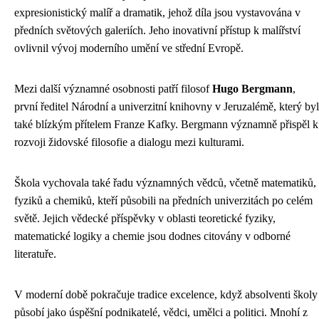
expresionistický malíř a dramatik, jehož díla jsou vystavována v
předních světových galeriích. Jeho inovativní přístup k malířství
ovlivnil vývoj moderního umění ve střední Evropě.
Mezi další významné osobnosti patří filosof
Hugo Bergmann
,
první ředitel Národní a univerzitní knihovny v Jeruzalémě, který byl
také blízkým přítelem Franze Kafky. Bergmann významně přispěl k
rozvoji židovské filosofie a dialogu mezi kulturami.
Škola vychovala také řadu významných vědců, včetně matematiků,
fyziků a chemiků, kteří působili na předních univerzitách po celém
světě. Jejich vědecké příspěvky v oblasti teoretické fyziky,
matematické logiky a chemie jsou dodnes citovány v odborné
literatuře.
V moderní době pokračuje tradice excelence, když absolventi školy
působí jako úspěšní podnikatelé, vědci, umělci a politici. Mnohí z