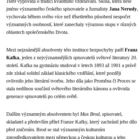
1689 vypovídá o tradici kvalitního vzdělávání. Škola, která nese
jméno významného českého spisovatele a žurnalisty
Jana Nerudy
,
vychovala během svého více než třísetletého působení nespočet
významných osobností, které zanechaly výraznou stopu v různých
oblastech společenského života.
Mezi nejznámější absolventy této instituce bezpochyby patří
Franz
Kafka
, jeden z nejvýznamnějších spisovatelů světové literatury 20.
století. Kafka na gymnáziu studoval v letech 1893 až 1901 a právě
zde získal solidní základ klasického vzdělání, které později
ovlivnilo jeho literární tvorbu. Jeho díla jako Proměna či Proces se
stala nedílnou součástí světového literárního kánonu a ovlivnila
generace spisovatelů po celém světě.
Dalším významným absolventem byl
Max Brod
, spisovatel,
skladatel a především přítel Franze Kafky, který zachránil jeho dílo
před zničením. Brod se stal významným kulturním
zprostředkovatelem mezi německou a českou kulturou a jeho