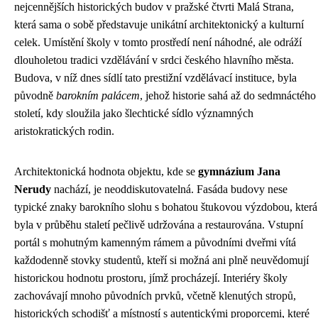
nejcennějších historických budov v pražské čtvrti Malá Strana,
která sama o sobě představuje unikátní architektonický a kulturní
celek. Umístění školy v tomto prostředí není náhodné, ale odráží
dlouholetou tradici vzdělávání v srdci českého hlavního města.
Budova, v níž dnes sídlí tato prestižní vzdělávací instituce, byla
původně
barokním palácem
, jehož historie sahá až do sedmnáctého
století, kdy sloužila jako šlechtické sídlo významných
aristokratických rodin.
Architektonická hodnota objektu, kde se
gymnázium Jana
Nerudy
nachází, je neoddiskutovatelná. Fasáda budovy nese
typické znaky barokního slohu s bohatou štukovou výzdobou, která
byla v průběhu staletí pečlivě udržována a restaurována. Vstupní
portál s mohutným kamenným rámem a původními dveřmi vítá
každodenně stovky studentů, kteří si možná ani plně neuvědomují
historickou hodnotu prostoru, jímž procházejí. Interiéry školy
zachovávají mnoho původních prvků, včetně klenutých stropů,
historických schodišť a místností s autentickými proporcemi, které