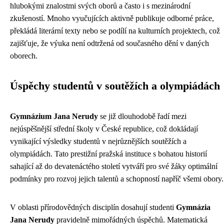
hlubokými znalostmi svých oborů a často i s mezinárodní
zkušeností. Mnoho vyučujících aktivně publikuje odborné práce,
překládá literární texty nebo se podílí na kulturních projektech, což
zajišťuje, že výuka není odtržená od současného dění v daných
oborech.
Úspěchy studentů v soutěžích a olympiádách
Gymnázium Jana Nerudy
se již dlouhodobě řadí mezi
nejúspěšnější střední školy v České republice, což dokládají
vynikající výsledky studentů v nejrůznějších soutěžích a
olympiádách. Tato prestižní pražská instituce s bohatou historií
sahající až do devatenáctého století vytváří pro své žáky optimální
podmínky pro rozvoj jejich talentů a schopností napříč všemi obory.
V oblasti přírodovědných disciplín dosahují studenti
Gymnázia
Jana Nerudy
pravidelně mimořádných úspěchů. Matematická