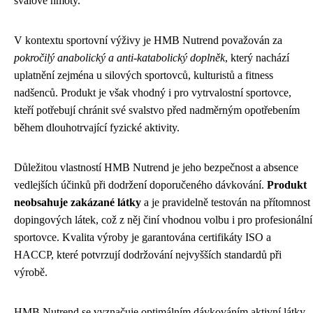
svalové hmoty.
V kontextu sportovní výživy je HMB Nutrend považován za
pokročilý anabolický a anti-katabolický doplněk
, který nachází
uplatnění zejména u silových sportovců, kulturistů a fitness
nadšenců. Produkt je však vhodný i pro vytrvalostní sportovce,
kteří potřebují chránit své svalstvo před nadměrným opotřebením
během dlouhotrvající fyzické aktivity.
Důležitou vlastností HMB Nutrend je jeho bezpečnost a absence
vedlejších účinků při dodržení doporučeného dávkování.
Produkt
neobsahuje zakázané látky
a je pravidelně testován na přítomnost
dopingových látek, což z něj činí vhodnou volbu i pro profesionální
sportovce. Kvalita výroby je garantována certifikáty ISO a
HACCP, které potvrzují dodržování nejvyšších standardů při
výrobě.
HMB Nutrend se vyznačuje optimálním dávkováním aktivní látky