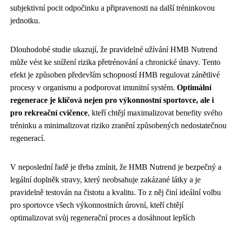
subjektivní pocit odpočinku a připravenosti na další tréninkovou
jednotku.
Dlouhodobé studie ukazují, že pravidelné užívání HMB Nutrend
může vést ke snížení rizika přetrénování a chronické únavy. Tento
efekt je způsoben především schopností HMB regulovat zánětlivé
procesy v organismu a podporovat imunitní systém.
Optimální
regenerace je klíčová nejen pro výkonnostní sportovce, ale i
pro rekreační cvičence
, kteří chtějí maximalizovat benefity svého
tréninku a minimalizovat riziko zranění způsobených nedostatečnou
regenerací.
V neposlední řadě je třeba zmínit, že HMB Nutrend je bezpečný a
legální doplněk stravy, který neobsahuje zakázané látky a je
pravidelně testován na čistotu a kvalitu. To z něj činí ideální volbu
pro sportovce všech výkonnostních úrovní, kteří chtějí
optimalizovat svůj regenerační proces a dosáhnout lepších