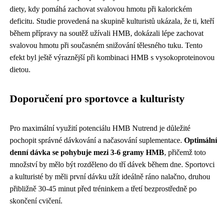
diety, kdy pomáhá zachovat svalovou hmotu při kalorickém
deficitu. Studie provedená na skupině kulturistů ukázala, že ti, kteří
během přípravy na soutěž užívali HMB, dokázali lépe zachovat
svalovou hmotu při současném snižování tělesného tuku. Tento
efekt byl ještě výraznější při kombinaci HMB s vysokoproteinovou
dietou.
Doporučení pro sportovce a kulturisty
Pro maximální využití potenciálu HMB Nutrend je důležité
pochopit správné dávkování a načasování suplementace.
Optimální
denní dávka se pohybuje mezi 3-6 gramy HMB
, přičemž toto
množství by mělo být rozděleno do tří dávek během dne. Sportovci
a kulturisté by měli první dávku užít ideálně ráno nalačno, druhou
přibližně 30-45 minut před tréninkem a třetí bezprostředně po
skončení cvičení.