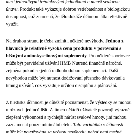
mezi jednotlivými tréninkovými jednotkami a menší svalovou
únavu
. Produkt také vykazuje dobrou vstřebatelnost a biologickou
dostupnost, což znamená, že tělo dokáže účinnou látku efektivně
využít.
Na druhou stranu je třeba zmínit i některé nevýhody.
Jednou z
hlavních je relativně vysoká cena produktu v porovnání s
běžnými aminokyselinovými suplementy
. Pro některé sportovce
může být pravidelné užívání HMB Nutrend finančně náročné,
zejména pokud se jedná o dlouhodobou suplementaci. Další
nevýhodou může být nutnost dodržování přesného dávkování a
timing užívání, což vyžaduje určitou disciplínu a plánování.
Z hlediska účinnosti je důležité poznamenat, že výsledky se mohou
u různých jedinců lišit. Zatímco někteří uživatelé pozorují výrazné
zlepšení výkonnosti a rychlejší nárůst svalové hmoty, jiní mohou
zaznamenat pouze minimální efekt.
Tato variabilita v účinnosti
může být považována za určitou nevýhodu, neboť není možné