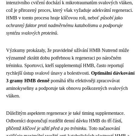
intenzivního cvičení dochází k mikrotraumatům svalových vláken,
což je přirozený proces, který však vyžaduje adekvátní regeneraci.
HMB v tomto procesu hraje klíčovou roli, neboť
působí jako
ochranný faktor proti nadměrnému katabolismu a podporuje
syntézu svalových proteinů
.
Výzkumy prokázaly, že pravidelné užívání HMB Nutrend může
významně zkrátit dobu potřebnou k regeneraci po náročném
tréninku. Sportovci, kteří supplementují HMB, často reportují
rychlejší ústup svalové únavy a bolestivosti.
Optimální dávkování
3 gramy HMB denně
pomáhá tělu efektivněji zpracovávat
aminokyseliny a podporuje tak obnovu poškozených svalových
vláken.
Důležitým aspektem regenerace je také timing supplementace.
Odborníci doporučují rozdělit denní dávku HMB do tří částí,
přičemž
klíčové je užití před a po tréninku
. Toto načasování
zajišťuje maximální využití anti-katabolických vlastností HMB a