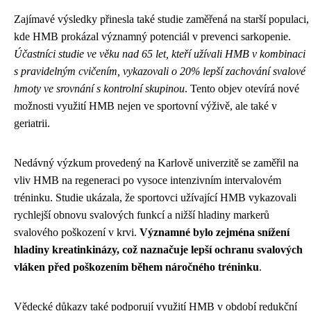
Zajímavé výsledky přinesla také studie zaměřená na starší populaci,
kde HMB prokázal významný potenciál v prevenci sarkopenie.
Účastníci studie ve věku nad 65 let, kteří užívali HMB v kombinaci
s pravidelným cvičením, vykazovali o 20% lepší zachování svalové
hmoty ve srovnání s kontrolní skupinou
. Tento objev otevírá nové
možnosti využití HMB nejen ve sportovní výživě, ale také v
geriatrii.
Nedávný výzkum provedený na Karlově univerzitě se zaměřil na
vliv HMB na regeneraci po vysoce intenzivním intervalovém
tréninku. Studie ukázala, že sportovci užívající HMB vykazovali
rychlejší obnovu svalových funkcí a nižší hladiny markerů
svalového poškození v krvi.
Významné bylo zejména snížení
hladiny kreatinkinázy, což naznačuje lepší ochranu svalových
vláken před poškozením během náročného tréninku
.
Vědecké důkazy také podporují využití HMB v období redukční