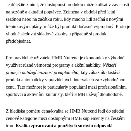
Je důležité zmínit, že dostupnost produktu může kolísat v závislosti
na sezóně a aktuální poptávce. Zejména v období před letní
sezónou nebo na začátku roku, kdy mnoho lidí začíná s novými
tréninkovými plány, může být produkt dočasně vyprodaný. Proto je
vhodné sledovat skladové zásoby a případně si produkt
předobjednat.
Pro pravidelné uživatele HMB Nutrend je ekonomicky výhodné
využívat různé věrnostní programy a akční nabídky.
Někteří
prodejci nabízejí možnost předplatného
, kdy zákazník dostává
produkt automaticky v pravidelných intervalech za zvýhodněnou
cenu. Tato možnost je particularly populární mezi profesionálními
sportovci a aktivními kulturisty, kteří HMB užívají dlouhodobě.
Z hlediska poměru cena/kvalita se HMB Nutrend řadí do střední
cenové kategorie mezi dostupnými HMB suplementy na českém
trhu.
Kvalita zpracování a použitých surovin odpovídá