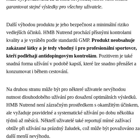
garantovat stejné výsledky pro všechny uživatele
.
Další výhodou produktu je jeho bezpečnost a minimální riziko
vedlejších účinků. HMB Nutrend prochází přísnými kontrolami
kvality a je vyráběn podle standardů GMP.
Produkt neobsahuje
zakázané látky a je tedy vhodný i pro profesionální sportovce,
kteří podléhají antidopingovým kontrolám
. Pozitivem je také
snadná forma užívání v podobě kapslí, které lze snadno přenášet a
konzumovat i během cestování.
Na druhou stranu může být pro některé uživatele nevýhodou
nutnost dlouhodobého užívání pro dosažení optimálních výsledků.
HMB Nutrend není zázračným prostředkem s okamžitým účinkem,
ale vyžaduje pravidelné a systematické užívání po dobu několika
týdnů až měsíců. Někteří uživatelé také reportují mírné zažívací
obtíže při užívání na prázdný žaludek, což může být považováno za
další menší nevýhodu.