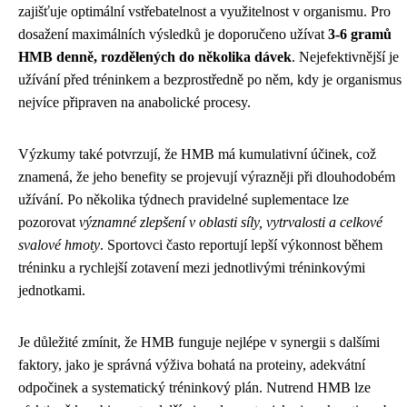
zajišťuje optimální vstřebatelnost a využitelnost v organismu. Pro
dosažení maximálních výsledků je doporučeno užívat
3-6 gramů
HMB denně, rozdělených do několika dávek
. Nejefektivnější je
užívání před tréninkem a bezprostředně po něm, kdy je organismus
nejvíce připraven na anabolické procesy.
Výzkumy také potvrzují, že HMB má kumulativní účinek, což
znamená, že jeho benefity se projevují výrazněji při dlouhodobém
užívání. Po několika týdnech pravidelné suplementace lze
pozorovat
významné zlepšení v oblasti síly, vytrvalosti a celkové
svalové hmoty
. Sportovci často reportují lepší výkonnost během
tréninku a rychlejší zotavení mezi jednotlivými tréninkovými
jednotkami.
Je důležité zmínit, že HMB funguje nejlépe v synergii s dalšími
faktory, jako je správná výživa bohatá na proteiny, adekvátní
odpočinek a systematický tréninkový plán. Nutrend HMB lze