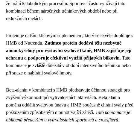
že brání katabolickým procesům. Sportovci často využívají tuto
kombinaci během náročných tréninkových období nebo při
redukčních dietách.
Protein je dalším klíčovým suplementem, který se skvěle doplňuje s
HMB od Nutrendu.
Zatímco protein dodává tělu nezbytné
aminokyseliny pro výstavbu svalové tkáně, HMB zajišťuje její
ochranu a podporuje efektivní využití přijatých bílkovin
. Tato
kombinace je zvláště důležitá v období intenzivního tréninku nebo
při snaze o nabírání svalové hmoty.
Beta-alanin v kombinaci s HMB představuje účinnou strategii pro
zvýšení výkonnosti při vytrvalostních aktivitách. Beta-alanin
pomáhá oddálit svalovou únavu a HMB současně chrání svaly před
poškozením způsobeným dlouhotrvající zátěží.
Tato kombinace je
oblíbená především u vytrvalostních sportovců a crossfiterů
.