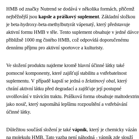
HMB od značky Nutrend se dodává v několika formách, přičemž
nejběžnější jsou
kapsle a práškový suplement
. Základní složkou
je beta-hydroxy-beta-methylbutyrát vápenatý, který představuje
aktivní formu HMB v těle. Tento suplement obsahuje v jedné dávce
přibližně 1000 mg čistého HMB, což odpovídá doporučenému
dennímu příjmu pro aktivní sportovce a kulturisty.
Ve složení produktu najdeme kromě hlavní účinné látky také
pomocné komponenty, které zajišťují stabilitu a vstřebatelnost
suplementu. V případě kapslí se jedná o
želatinový obal
, který
chrání aktivní látku před degradací a zajišťuje její postupné
uvolňování v trávicím traktu. Prášková forma obsahuje maltodextrin
jako nosič, který napomáhá lepšímu rozpouštění a vstřebávání
účinné látky.
Důležitou součástí složení je také
vápník
, který je chemicky vázán
na molekulu HMB. Tato vazba není náhodná - vápník zde slouží