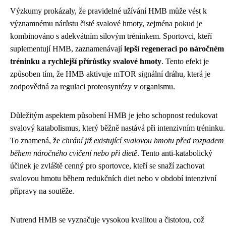
Výzkumy prokázaly, že pravidelné užívání HMB může vést k
významnému nárůstu čisté svalové hmoty, zejména pokud je
kombinováno s adekvátním silovým tréninkem. Sportovci, kteří
suplementují HMB, zaznamenávají
lepší regeneraci po náročném
tréninku a rychlejší přírůstky svalové hmoty
. Tento efekt je
způsoben tím, že HMB aktivuje mTOR signální dráhu, která je
zodpovědná za regulaci proteosyntézy v organismu.
Důležitým aspektem působení HMB je jeho schopnost redukovat
svalový katabolismus, který běžně nastává při intenzivním tréninku.
To znamená, že
chrání již existující svalovou hmotu před rozpadem
během náročného cvičení nebo při dietě
. Tento anti-katabolický
účinek je zvláště cenný pro sportovce, kteří se snaží zachovat
svalovou hmotu během redukčních diet nebo v období intenzivní
přípravy na soutěže.
Nutrend HMB se vyznačuje vysokou kvalitou a čistotou, což