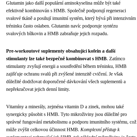
Glutamin jako další populární aminokyselina může být také
efektivně kombinován s HMB. Společně podporují regeneraci
svalové tkáně a posilují imunitní systém, který bývá při intenzivním
tréninku často oslaben. Glutamin navíc podporuje syntézu
svalových bílkovin a HMB zabraňuje jejich rozpadu.
Pre-workoutové suplementy obsahující kofein a další
stimulanty lze také bezpečně kombinovat s HMB
. Zatímco
stimulanty zvyšují energii a soustředění během tréninku, HMB
zajišťuje ochranu svalů při zvýšené intenzitě cvičení. Je však
důležité dodržovat doporučené dávkování všech suplementů a
nepřekračovat jejich denní limity.
Vitamíny a minerály, zejména vitamin D a zinek, mohou také
synergicky působit s HMB. Tyto mikroživiny jsou důležité pro
správné fungování metabolismu a podporu imunitního systému, což
může zvýšit celkovou účinnost HMB.
Komplexní přístup k