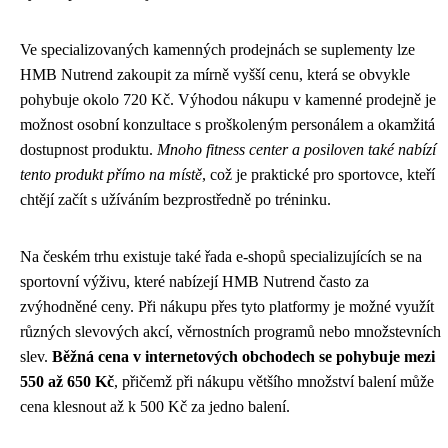
Ve specializovaných kamenných prodejnách se suplementy lze
HMB Nutrend zakoupit za mírně vyšší cenu, která se obvykle
pohybuje okolo 720 Kč. Výhodou nákupu v kamenné prodejně je
možnost osobní konzultace s proškoleným personálem a okamžitá
dostupnost produktu.
Mnoho fitness center a posiloven také nabízí
tento produkt přímo na místě
, což je praktické pro sportovce, kteří
chtějí začít s užíváním bezprostředně po tréninku.
Na českém trhu existuje také řada e-shopů specializujících se na
sportovní výživu, které nabízejí HMB Nutrend často za
zvýhodněné ceny. Při nákupu přes tyto platformy je možné využít
různých slevových akcí, věrnostních programů nebo množstevních
slev.
Běžná cena v internetových obchodech se pohybuje mezi
550 až 650 Kč
, přičemž při nákupu většího množství balení může
cena klesnout až k 500 Kč za jedno balení.