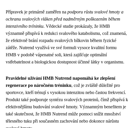
Přípravek je primárně zaměřen na
podporu růstu svalové hmoty a
ochranu svalových vláken před nadměrným poškozením během
intenzivního tréninku
. Vědecké studie prokázaly, že HMB
významně přispívá k redukci svalového katabolismu, což znamená,
že efektivně brání rozpadu svalových bílkovin během fyzické
zátěže. Nutrend využívá ve své formuli vysoce kvalitní formu
HMB v podobě vápenatné soli, která zajišťuje optimální
vstřebatelnost a biologickou dostupnost účinné látky v organismu.
Pravidelné užívání HMB Nutrend napomáhá ke zlepšení
regenerace po náročném tréninku
, což je zvláště důležité pro
sportovce, kteří trénují s vysokou intenzitou nebo častou frekvencí.
Produkt také podporuje syntézu svalových proteinů, čímž přispívá k
efektivnějšímu budování svalové hmoty. Významným benefitem je
také skutečnost, že HMB Nutrend může pomoci snížit množství
tělesného tuku při současném zachování nebo dokonce nárůstu