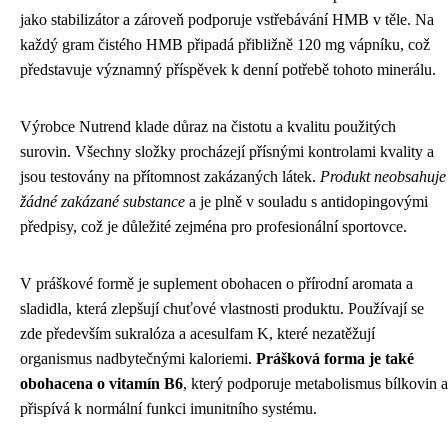
jako stabilizátor a zároveň podporuje vstřebávání HMB v těle. Na
každý gram čistého HMB připadá přibližně 120 mg vápníku, což
představuje významný příspěvek k denní potřebě tohoto minerálu.
Výrobce Nutrend klade důraz na čistotu a kvalitu použitých
surovin. Všechny složky procházejí přísnými kontrolami kvality a
jsou testovány na přítomnost zakázaných látek.
Produkt neobsahuje
žádné zakázané substance
a je plně v souladu s antidopingovými
předpisy, což je důležité zejména pro profesionální sportovce.
V práškové formě je suplement obohacen o přírodní aromata a
sladidla, která zlepšují chuťové vlastnosti produktu. Používají se
zde především sukralóza a acesulfam K, které nezatěžují
organismus nadbytečnými kaloriemi.
Prášková forma je také
obohacena o vitamín B6
, který podporuje metabolismus bílkovin a
přispívá k normální funkci imunitního systému.