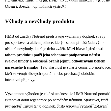
suplementaci zahrnující jak HMB, tak základní mikroživiny je často
klíčem k dosažení optimálních výsledků
.
Výhody a nevýhody produktu
HMB od značky Nutrend představuje významný doplněk stravy
pro sportovce a aktivní jedince, který s sebou přináší řadu výhod i
některé nevýhody, které je třeba zvážit.
Mezi hlavní přednosti
tohoto produktu patří jeho schopnost podporovat nárůst
svalové hmoty a současně bránit jejímu odbourávání během
náročného tréninku
. Tato vlastnost je zvláště cenná pro sportovce,
kteří se věnují silových sportům nebo procházejí obdobím
intenzivní přípravy.
Významnou výhodou je také skutečnost, že HMB Nutrend pomáhá
zkracovat dobu regenerace po náročném tréninku.
Sportovci, kteří
pravidelně užívají tento doplněk, často reportují rychlejší zotavení