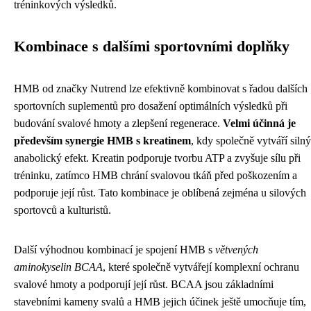
tréninkových výsledků.
Kombinace s dalšími sportovními doplňky
HMB od značky Nutrend lze efektivně kombinovat s řadou dalších
sportovních suplementů pro dosažení optimálních výsledků při
budování svalové hmoty a zlepšení regenerace.
Velmi účinná je
především synergie HMB s kreatinem
, kdy společně vytváří silný
anabolický efekt. Kreatin podporuje tvorbu ATP a zvyšuje sílu při
tréninku, zatímco HMB chrání svalovou tkáň před poškozením a
podporuje její růst. Tato kombinace je oblíbená zejména u silových
sportovců a kulturistů.
Další výhodnou kombinací je spojení HMB s
větvených
aminokyselin BCAA
, které společně vytvářejí komplexní ochranu
svalové hmoty a podporují její růst. BCAA jsou základními
stavebními kameny svalů a HMB jejich účinek ještě umocňuje tím,