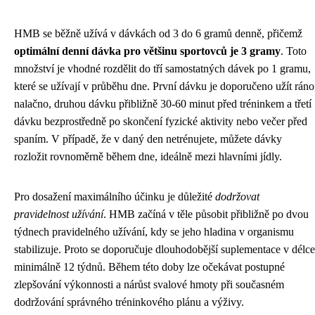
HMB se běžně užívá v dávkách od 3 do 6 gramů denně, přičemž
optimální denní dávka pro většinu sportovců je 3 gramy
. Toto
množství je vhodné rozdělit do tří samostatných dávek po 1 gramu,
které se užívají v průběhu dne. První dávku je doporučeno užít ráno
nalačno, druhou dávku přibližně 30-60 minut před tréninkem a třetí
dávku bezprostředně po skončení fyzické aktivity nebo večer před
spaním. V případě, že v daný den netrénujete, můžete dávky
rozložit rovnoměrně během dne, ideálně mezi hlavními jídly.
Pro dosažení maximálního účinku je důležité
dodržovat
pravidelnost užívání
. HMB začíná v těle působit přibližně po dvou
týdnech pravidelného užívání, kdy se jeho hladina v organismu
stabilizuje. Proto se doporučuje dlouhodobější suplementace v délce
minimálně 12 týdnů. Během této doby lze očekávat postupné
zlepšování výkonnosti a nárůst svalové hmoty při současném
dodržování správného tréninkového plánu a výživy.