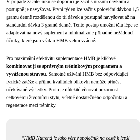
V případě začátečníků se doporučuje začít s nižšími dávkami a
postupně je navyšovat. První týden lze začít s poloviční dávkou 1,5
gramu denně rozdělenou do tří dávek a postupně navyšovat až na
standardní dávku 3 gramů denně. Tento postup umožní tělu lépe se
adaptovat na nový suplement a minimalizuje případné nežádoucí
účinky, které jsou však u HMB velmi vzácné.
Pro maximální efektivitu suplementace HMB je klíčové
kombinovat ji se správným tréninkovým programem a
vyváženou stravou
. Samotné užívání HMB bez odpovídající
fyzické zátěže a příjmu kvalitních bílkovin nemůže přinést
očekávané výsledky. Proto je důležité věnovat pozornost
celkovému životnímu stylu, včetně dostatečného odpočinku a
regenerace mezi tréninky.
HMB Nutrend je jako věrný společník na cestě k lepší