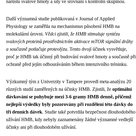
nárůstu svalové hmoty a síly ve srovnání s kontrolní skupinou.
Další významná studie publikovaná v Journal of Applied
Physiology se zaměřila na mechanismus působení HMB na
molekulární úrovni.
Vědci zjistili, že HMB stimuluje syntézu
svalových proteinů prostřednictvím aktivace mTOR signální dráhy
a současně potlačuje proteolýzu
. Tento dvojí účinek vysvětluje,
proč je HMB tak účinný při budování svalové hmoty a současně při
ochraně před jejím odbouráváním během intenzivního tréninku.
Výzkumný tým z Univerzity v Tampere provedl meta-analýzu 20
různých studií zaměřených na účinky HMB. Zjistili, že
optimální
dávkování se pohybuje mezi 3-6 gramy HMB denně, přičemž
nejlepší výsledky byly pozorovány při rozdělení této dávky do
tří denních dávek
. Studie také potvrdila bezpečnost dlouhodobého
užívání HMB, kdy nebyly zaznamenány žádné významné vedlejší
účinky ani při dlouhodobém užívání.