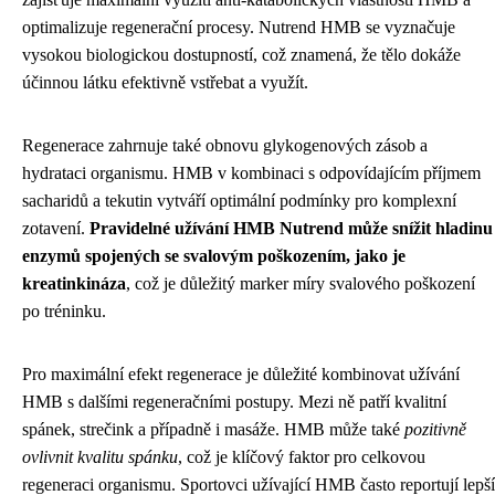
optimalizuje regenerační procesy. Nutrend HMB se vyznačuje
vysokou biologickou dostupností, což znamená, že tělo dokáže
účinnou látku efektivně vstřebat a využít.
Regenerace zahrnuje také obnovu glykogenových zásob a
hydrataci organismu. HMB v kombinaci s odpovídajícím příjmem
sacharidů a tekutin vytváří optimální podmínky pro komplexní
zotavení.
Pravidelné užívání HMB Nutrend může snížit hladinu
enzymů spojených se svalovým poškozením, jako je
kreatinkináza
, což je důležitý marker míry svalového poškození
po tréninku.
Pro maximální efekt regenerace je důležité kombinovat užívání
HMB s dalšími regeneračními postupy. Mezi ně patří kvalitní
spánek, strečink a případně i masáže. HMB může také
pozitivně
ovlivnit kvalitu spánku
, což je klíčový faktor pro celkovou
regeneraci organismu. Sportovci užívající HMB často reportují lepší