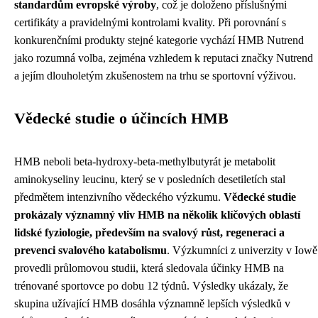
standardům evropské výroby
, což je doloženo příslušnými
certifikáty a pravidelnými kontrolami kvality. Při porovnání s
konkurenčními produkty stejné kategorie vychází HMB Nutrend
jako rozumná volba, zejména vzhledem k reputaci značky Nutrend
a jejím dlouholetým zkušenostem na trhu se sportovní výživou.
Vědecké studie o účincích HMB
HMB neboli beta-hydroxy-beta-methylbutyrát je metabolit
aminokyseliny leucinu, který se v posledních desetiletích stal
předmětem intenzivního vědeckého výzkumu.
Vědecké studie
prokázaly významný vliv HMB na několik klíčových oblastí
lidské fyziologie, především na svalový růst, regeneraci a
prevenci svalového katabolismu
. Výzkumníci z univerzity v Iowě
provedli průlomovou studii, která sledovala účinky HMB na
trénované sportovce po dobu 12 týdnů. Výsledky ukázaly, že
skupina užívající HMB dosáhla významně lepších výsledků v