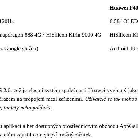
Huawei P40 
 120Hz
6.58" OLED
apdragon 888 4G / HiSilicon Kirin 9000 4G
HiSilicon K
z Google služeb)
Android 10 
0, což je vlastní systém společnosti Huawei vyvinutý jako 
důrazem na propojení mezi zařízeními.
Uživatelé se tak mohou
, tablety nebo počítače.
lu aplikací a her dostupných prostřednictvím obchodu AppGal
telům zajistil co nejlepší možný zážitek.