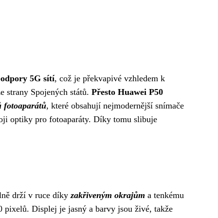
podpory 5G sítí
, což je překvapivé vzhledem k
e strany Spojených států.
Přesto Huawei P50
 fotoaparátů
, které obsahují nejmodernější snímače
ji optiky pro fotoaparáty. Díky tomu slibuje
lně drží v ruce díky
zakřiveným okrajům
a tenkému
pixelů. Displej je jasný a barvy jsou živé, takže