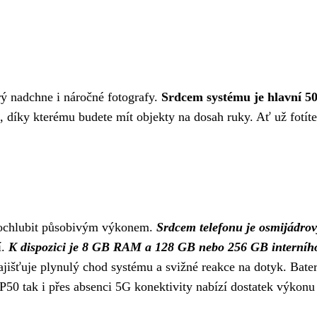
ý nadchne i náročné fotografy.
Srdcem systému je hlavní 
, díky kterému budete mít objekty na dosah ruky. Ať už fotí
pochlubit působivým výkonem.
Srdcem telefonu je osmijádr
í.
K dispozici je 8 GB RAM a 128 GB nebo 256 GB interního
ajišťuje plynulý chod systému a svižné reakce na dotyk. Bate
0 tak i přes absenci 5G konektivity nabízí dostatek výkonu p