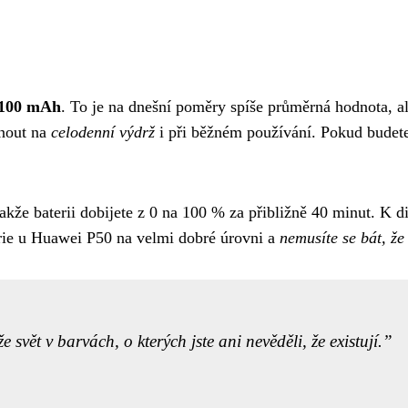
100 mAh
. To je na dnešní poměry spíše průměrná hodnota, 
nout na
celodenní výdrž
i při běžném používání. Pokud budete
takže baterii dobijete z 0 na 100 % za přibližně 40 minut. K 
terie u Huawei P50 na velmi dobré úrovni a
nemusíte se bát, ž
vět v barvách, o kterých jste ani nevěděli, že existují.