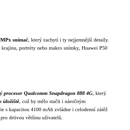
50MPx snímač
, který zachytí i ty nejjemnější detaily.
te krajinu, portréty nebo makro snímky, Huawei P50
ový procesor Qualcomm Snapdragon 888 4G
, který
 úložiště
, což by mělo stačit i náročným
rie s kapacitou 4100 mAh zvládne i celodenní zátěž
ro drtivou většinu uživatelů.