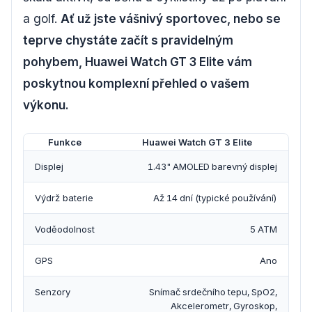
a golf.
Ať už jste vášnivý sportovec, nebo se
teprve chystáte začít s pravidelným
pohybem, Huawei Watch GT 3 Elite vám
poskytnou komplexní přehled o vašem
výkonu.
Funkce
Huawei Watch GT 3 Elite
Displej
1.43" AMOLED barevný displej
Výdrž baterie
Až 14 dní (typické používání)
Voděodolnost
5 ATM
GPS
Ano
Senzory
Snímač srdečního tepu, SpO2,
Akcelerometr, Gyroskop,