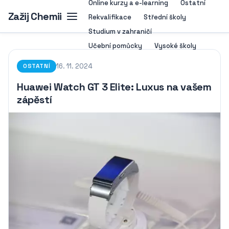
Online kurzy a e-learning
Ostatní
Zažij Chemii
Rekvalifikace
Střední školy
Studium v zahraničí
Učební pomůcky
Vysoké školy
16. 11. 2024
OSTATNÍ
Huawei Watch GT 3 Elite: Luxus na vašem
zápěstí