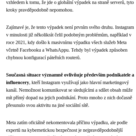
vzhledem k tomu, že jde o globální výpadek na straně serverů, tyto
kroky pravděpodobně nepomohou.
Zajímavé je, že tento výpadek není prvním svého druhu. Instagram
v minulosti již několikrát čelil podobným problémům, například v
roce 2021, kdy došlo k masivnímu výpadku všech služeb Meta
včetně Facebooku a WhatsAppu. Tehdy byl výpadek způsoben
chybnou konfigurací páteřních routerů.
Současná situace významně ovlivňuje především podnikatele a
influencery
, kteří Instagram využívají jako hlavní marketingový
kanál. Nemožnost komunikovat se sledujícími a sdílet obsah může
mít přímý dopad na jejich podnikání. Proto mnoho z nich dočasně
přesunulo svou aktivitu na jiné sociální sítě.
Meta zatím oficiálně nekomentovala příčinu výpadku, ale podle
expertů na kybernetickou bezpečnost je nejpravděpodobnější