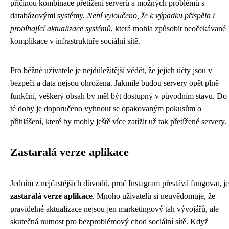
příčinou kombinace přetížení serverů a možných problémů s
databázovými systémy.
Není vyloučeno, že k výpadku přispěla i
probíhající aktualizace systémů
, která mohla způsobit neočekávané
komplikace v infrastruktuře sociální sítě.
Pro běžné uživatele je nejdůležitější vědět, že jejich účty jsou v
bezpečí a data nejsou ohrožena. Jakmile budou servery opět plně
funkční, veškerý obsah by měl být dostupný v původním stavu. Do
té doby je doporučeno vyhnout se opakovaným pokusům o
přihlášení, které by mohly ještě více zatížit už tak přetížené servery.
Zastaralá verze aplikace
Jedním z nejčastějších důvodů, proč Instagram přestává fungovat, je
zastaralá verze aplikace
. Mnoho uživatelů si neuvědomuje, že
pravidelné aktualizace nejsou jen marketingový tah vývojářů, ale
skutečná nutnost pro bezproblémový chod sociální sítě. Když