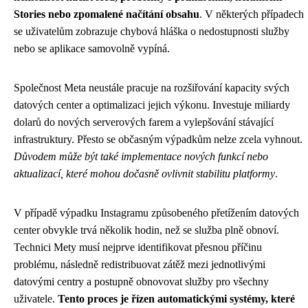
Stories nebo zpomalené načítání obsahu
. V některých případech
se uživatelům zobrazuje chybová hláška o nedostupnosti služby
nebo se aplikace samovolně vypíná.
Společnost Meta neustále pracuje na rozšiřování kapacity svých
datových center a optimalizaci jejich výkonu. Investuje miliardy
dolarů do nových serverových farem a vylepšování stávající
infrastruktury. Přesto se občasným výpadkům nelze zcela vyhnout.
Důvodem může být také implementace nových funkcí nebo
aktualizací, které mohou dočasně ovlivnit stabilitu platformy
.
V případě výpadku Instagramu způsobeného přetížením datových
center obvykle trvá několik hodin, než se služba plně obnoví.
Technici Mety musí nejprve identifikovat přesnou příčinu
problému, následně redistribuovat zátěž mezi jednotlivými
datovými centry a postupně obnovovat služby pro všechny
uživatele.
Tento proces je řízen automatickými systémy, které