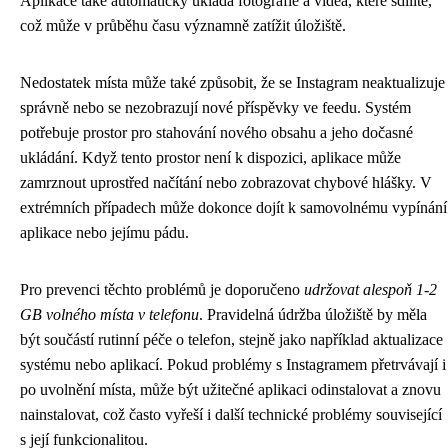
Aplikace také automaticky ukládá fotografie a videa, které sdílíte,
což může v průběhu času významně zatížit úložiště.
Nedostatek místa může také způsobit, že se Instagram neaktualizuje
správně nebo se nezobrazují nové příspěvky ve feedu. Systém
potřebuje prostor pro stahování nového obsahu a jeho dočasné
ukládání. Když tento prostor není k dispozici, aplikace může
zamrznout uprostřed načítání nebo zobrazovat chybové hlášky. V
extrémních případech může dokonce dojít k samovolnému vypínání
aplikace nebo jejímu pádu.
Pro prevenci těchto problémů je doporučeno
udržovat alespoň 1-2
GB volného místa v telefonu
. Pravidelná údržba úložiště by měla
být součástí rutinní péče o telefon, stejně jako například aktualizace
systému nebo aplikací. Pokud problémy s Instagramem přetrvávají i
po uvolnění místa, může být užitečné aplikaci odinstalovat a znovu
nainstalovat, což často vyřeší i další technické problémy související
s její funkcionalitou.