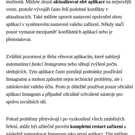
možností. Můžete zkusit
aktualizovat obě aplikace
na nejnovější
verze, protože vývojáři často řeší podobné konflikty v
aktualizacích. Také můžete upravit nastavení oprávnění obou
aplikací v systémovém nastavení vašeho zařízení. Někdy stačí
pouze vymazat mezipaměť konfliktních aplikací nebo je
přeinstalovat.
Zvláštní pozornost je třeba věnovat aplikacím, které nabízejí
automatizaci funkcí Instagramu
nebo slibují zvýšení počtu
sledujících. Tyto aplikace často porušují podmínky používání
Instagramu a mohou způsobit nejen technické problémy, ale i
zablokování vašeho účtu. Proto je důležité používat pouze oficiální
aplikaci Instagram a případně oficiálně schválené nástroje pro
správu sociálních sítí.
Pokud problémy přetrvávají i po vyzkoušení všech zmíněných
řešení, může být užitečné provést
kompletní restart zařízení
a
následně nainstalovat Instagram jako první aplikaci. Tím můžete