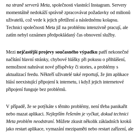
na straně serverů Meta
, společnosti vlastnící Instagram. Servery
momentálně nedokáží správně zpracovávat požadavky od milionů
uživatelů, což vede k jejich přetížení a následnému kolapsu.
Technici společnosti Meta již na problému intenzivně pracují, ale
zatím nebyl oznámen předpokládaný čas obnovení služby.
Mezi
nejčastější projevy současného výpadku
patří nekonečné
načítání hlavní stránky, chybové hlášky při pokusu o přihlášení,
nemožnost nahrávat nové příspěvky či stories, a problémy s
aktualizací feedu. Někteří uživatelé také reportují, že jim aplikace
hlásí neexistující připojení k internetu, i když jejich internetové
připojení funguje bez problémů.
V případě, že se potýkáte s těmito problémy, není třeba panikařit
nebo mazat aplikaci.
Nejlepším řešením je vyčkat, dokud technici
Meta problém neodstraní
. Můžete zkusit několik základních kroků
jako restart aplikace, vymazání mezipaměti nebo restart zařízení, ale