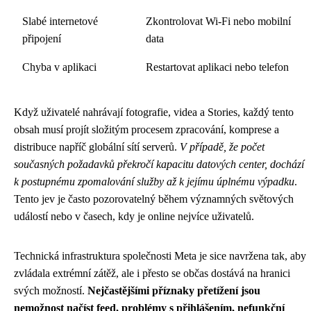
Slabé internetové
Zkontrolovat Wi-Fi nebo mobilní
připojení
data
Chyba v aplikaci
Restartovat aplikaci nebo telefon
Když uživatelé nahrávají fotografie, videa a Stories, každý tento
obsah musí projít složitým procesem zpracování, komprese a
distribuce napříč globální sítí serverů.
V případě, že počet
současných požadavků překročí kapacitu datových center, dochází
k postupnému zpomalování služby až k jejímu úplnému výpadku
.
Tento jev je často pozorovatelný během významných světových
událostí nebo v časech, kdy je online nejvíce uživatelů.
Technická infrastruktura společnosti Meta je sice navržena tak, aby
zvládala extrémní zátěž, ale i přesto se občas dostává na hranici
svých možností.
Nejčastějšími příznaky přetížení jsou
nemožnost načíst feed, problémy s přihlášením, nefunkční