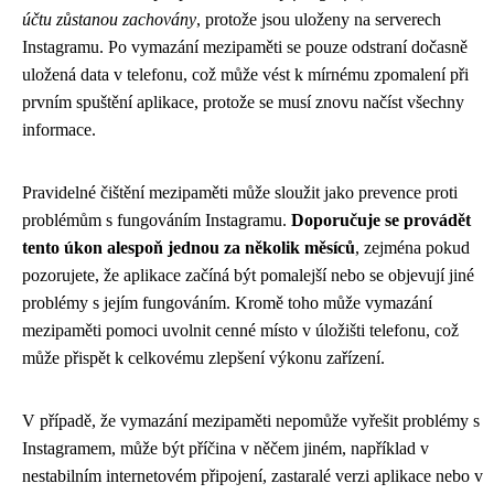
účtu zůstanou zachovány
, protože jsou uloženy na serverech
Instagramu. Po vymazání mezipaměti se pouze odstraní dočasně
uložená data v telefonu, což může vést k mírnému zpomalení při
prvním spuštění aplikace, protože se musí znovu načíst všechny
informace.
Pravidelné čištění mezipaměti může sloužit jako prevence proti
problémům s fungováním Instagramu.
Doporučuje se provádět
tento úkon alespoň jednou za několik měsíců
, zejména pokud
pozorujete, že aplikace začíná být pomalejší nebo se objevují jiné
problémy s jejím fungováním. Kromě toho může vymazání
mezipaměti pomoci uvolnit cenné místo v úložišti telefonu, což
může přispět k celkovému zlepšení výkonu zařízení.
V případě, že vymazání mezipaměti nepomůže vyřešit problémy s
Instagramem, může být příčina v něčem jiném, například v
nestabilním internetovém připojení, zastaralé verzi aplikace nebo v