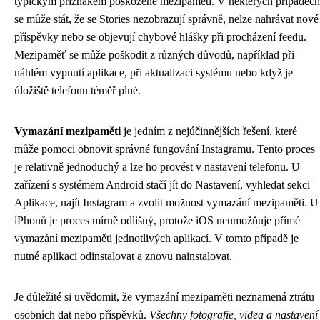
typickým příznakem poškozené mezipaměti. V některých případech
se může stát, že se Stories nezobrazují správně, nelze nahrávat nové
příspěvky nebo se objevují chybové hlášky při procházení feedu.
Mezipaměť se může poškodit z různých důvodů, například při
náhlém vypnutí aplikace, při aktualizaci systému nebo když je
úložiště telefonu téměř plné.
Vymazání mezipaměti
je jedním z nejúčinnějších řešení, které
může pomoci obnovit správné fungování Instagramu. Tento proces
je relativně jednoduchý a lze ho provést v nastavení telefonu. U
zařízení s systémem Android stačí jít do Nastavení, vyhledat sekci
Aplikace, najít Instagram a zvolit možnost vymazání mezipaměti. U
iPhonů je proces mírně odlišný, protože iOS neumožňuje přímé
vymazání mezipaměti jednotlivých aplikací. V tomto případě je
nutné aplikaci odinstalovat a znovu nainstalovat.
Je důležité si uvědomit, že vymazání mezipaměti neznamená ztrátu
osobních dat nebo příspěvků.
Všechny fotografie, videa a nastavení