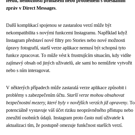
feedu, nemožností přihlášení nebo problémem s odesíláním
zpráv v Direct Messages
.
Další komplikací spojenou se zastaralou verzí může být
nekompatibilita s novými funkcemi Instagramu. Například když
Instagram představí nové filtry pro Stories nebo nové možnosti
úpravy fotografií, starší verze aplikace nemusí být schopná tyto
funkce zpracovat. To může vést k frustrujícím situacím, kdy vidíte
zajímavý obsah od jiných uživatelů, ale sami ho nemůžete vytvořit
nebo s ním interagovat.
V některých případech může zastaralá verze aplikace způsobit i
problémy s zabezpečením účtu.
Starší verze mohou obsahovat
bezpečnostní mezery, které byly v novějších verzích již opraveny
. To
potenciálně vystavuje váš účet riziku neoprávněného přístupu nebo
zneužití osobních údajů. Instagram proto často nutí uživatele k
aktualizaci tím, že postupně omezuje funkčnost starších verzí.