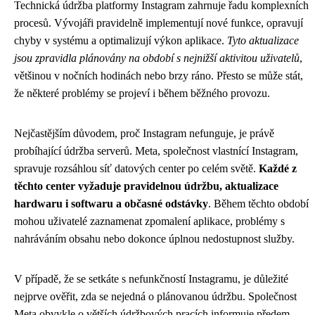
Technická údržba platformy Instagram zahrnuje řadu komplexních
procesů. Vývojáři pravidelně implementují nové funkce, opravují
chyby v systému a optimalizují výkon aplikace.
Tyto aktualizace
jsou zpravidla plánovány na období s nejnižší aktivitou uživatelů
,
většinou v nočních hodinách nebo brzy ráno. Přesto se může stát,
že některé problémy se projeví i během běžného provozu.
Nejčastějším důvodem, proč Instagram nefunguje, je právě
probíhající údržba serverů. Meta, společnost vlastnící Instagram,
spravuje rozsáhlou síť datových center po celém světě.
Každé z
těchto center vyžaduje pravidelnou údržbu, aktualizace
hardwaru i softwaru a občasné odstávky
. Během těchto období
mohou uživatelé zaznamenat zpomalení aplikace, problémy s
nahráváním obsahu nebo dokonce úplnou nedostupnost služby.
V případě, že se setkáte s nefunkčností Instagramu, je důležité
nejprve ověřit, zda se nejedná o plánovanou údržbu. Společnost
Meta obvykle o větších údržbových pracích informuje předem