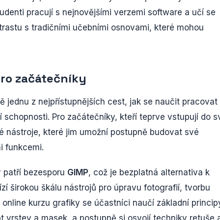
studenti pracují s nejnovějšími verzemi software a učí se
ntrastu s tradičními učebními osnovami, které mohou
pro začátečníky
 jednu z nejpřístupnějších cest, jak se naučit pracovat
 schopnosti. Pro začátečníky, kteří teprve vstupují do s
ávné nástroje, které jim umožní postupně budovat své
i funkcemi.
y patří bezesporu
GIMP
, což je bezplatná alternativa k
í širokou škálu nástrojů pro úpravu fotografií, tvorbu
online kurzu grafiky se účastníci naučí základní princip
 vrstev a masek, a postupně si osvojí techniky retuše 