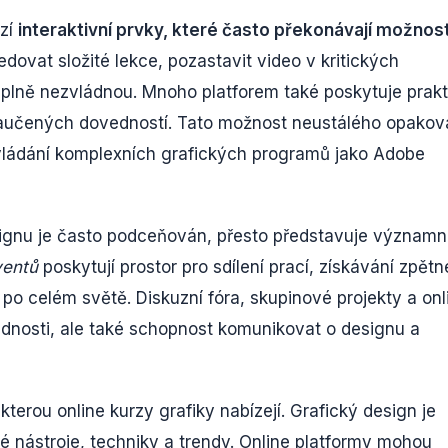
ízí
interaktivní prvky, které často překonávají možnost
dovat složité lekce, pozastavit video v kritických
plně nezvládnou. Mnoho platforem také poskytuje prakt
 naučených dovedností. Tato možnost neustálého opakov
zvládání komplexních grafických programů jako Adobe
signu je často podceňován, přesto představuje význam
ventů
poskytují prostor pro sdílení prací, získávání zpětn
po celém světě. Diskuzní fóra, skupinové projekty a onl
vednosti, ale také schopnost komunikovat o designu a
terou online kurzy grafiky nabízejí. Grafický design je
é nástroje, techniky a trendy. Online platformy mohou