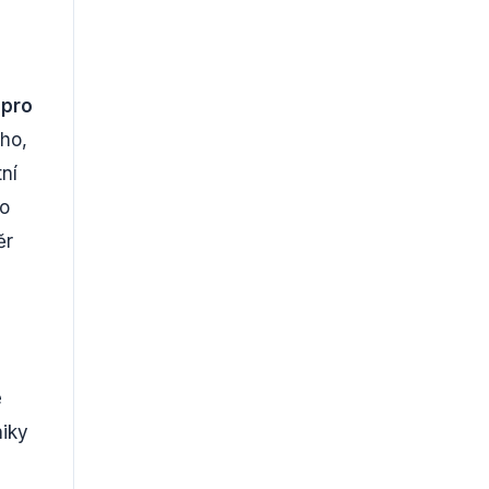
 pro
ého,
tní
bo
ěr
e
niky