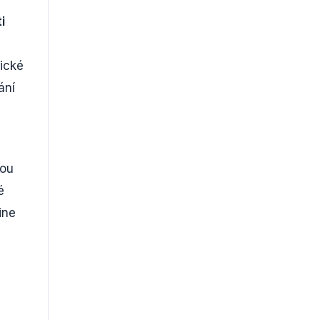
i
ické
ání
nou
é
ine