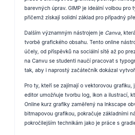
barevných úprav. GIMP je ideální volbou pro ty,
přičemž získají solidní základ pro případný př
Dalším významným nástrojem je
Canva
, kter
tvorbě grafického obsahu. Tento online nástroj
účely, od příspěvků na sociální sítě až po pr
na Canvu se studenti naučí pracovat s typog
tak, aby i naprostý začátečník dokázal vytvoř
Pro ty, kteří se zajímají o vektorovou grafiku, 
editor umožňuje tvorbu log, ikon a ilustrací, kt
Online kurz grafiky zaměřený na Inkscape ob
bitmapovou grafikou, pokračuje základními nás
pokročilejším technikám jako je práce s gradi