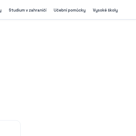
y
Studium v zahraničí
Učební pomůcky
Vysoké školy