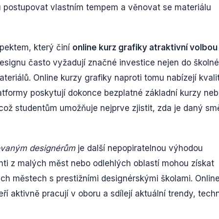
 postupovat vlastním tempem a věnovat se materiálu
pektem, který činí
online kurz grafiky atraktivní volbou
 designu často vyžadují značné investice nejen do školn
teriálů. Online kurzy grafiky naproti tomu nabízejí kvali
atformy poskytují dokonce bezplatné základní kurzy ne
ž studentům umožňuje nejprve zjistit, zda je daný sm
ovaným designérům
je další nepopiratelnou výhodou
denti z malých měst nebo odlehlých oblastí mohou získat
elkých městech s prestižními designérskými školami. Onlin
ří aktivně pracují v oboru a sdílejí aktuální trendy, tech