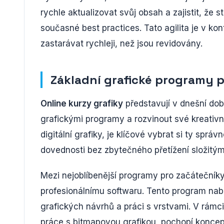
rychle aktualizovat svůj obsah a zajistit, že 
současné best practices. Tato agilita je v ko
zastarávat rychleji, než jsou revidovány.
Základní grafické programy 
Online kurzy grafiky
představují v dnešní době
grafickými programy a rozvinout své kreativní
digitální grafiky, je klíčové vybrat si ty spr
dovednosti bez zbytečného přetížení složitým
Mezi nejoblíbenější programy pro začátečník
profesionálnímu softwaru. Tento program nabíz
grafických návrhů a práci s vrstvami. V rámci 
práce s bitmapovou grafikou, pochopí koncept