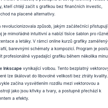
 kteří chtějí začít s grafikou bez finančních investic,
echod na placené alternativy.
á revolucionizovala způsob, jakým začátečníci přistupují
 je mimořádně intuitivní a nabízí tisíce šablon pro různ
ezentace a letáky. V rámci online kurzů grafiky zaměřen
rafií, barevnými schématy a kompozicí. Program je pos
it profesionálně vypadající grafiku během několika minu
je
Inkscape
vynikající volbou. Tento bezplatný vektorov
eré lze škálovat do libovolné velikosti bez ztráty kvality.
vykle začína vysvětlením rozdílu mezi vektorovou a
troji jako jsou křivky a tvary, a postupně přechází k
entem a efekty.