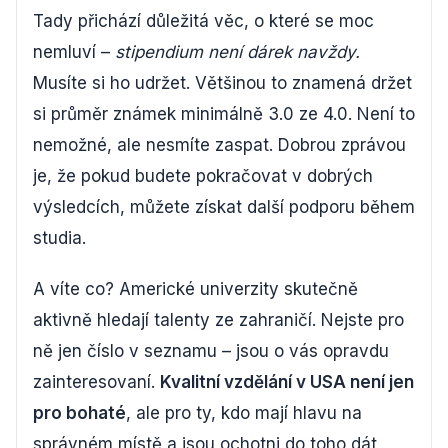
Tady přichází důležitá věc, o které se moc
nemluví –
stipendium není dárek navždy.
Musíte si ho udržet. Většinou to znamená držet
si průměr známek minimálně 3.0 ze 4.0. Není to
nemožné, ale nesmíte zaspat. Dobrou zprávou
je, že pokud budete pokračovat v dobrých
výsledcích, můžete získat další podporu během
studia.
A víte co? Americké univerzity skutečně
aktivně hledají talenty ze zahraničí. Nejste pro
ně jen číslo v seznamu – jsou o vás opravdu
zainteresovaní.
Kvalitní vzdělání v USA není jen
pro bohaté
, ale pro ty, kdo mají hlavu na
správném místě a jsou ochotni do toho dát