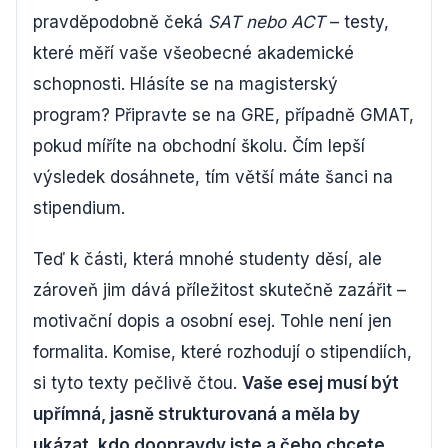
pravděpodobně čeká
SAT nebo ACT
– testy,
které měří vaše všeobecné akademické
schopnosti. Hlásíte se na magisterský
program? Připravte se na GRE, případně GMAT,
pokud míříte na obchodní školu. Čím lepší
výsledek dosáhnete, tím větší máte šanci na
stipendium.
Teď k části, která mnohé studenty děsí, ale
zároveň jim dává příležitost skutečně zazářit –
motivační dopis a osobní esej. Tohle není jen
formalita. Komise, které rozhodují o stipendiích,
si tyto texty pečlivě čtou.
Vaše esej musí být
upřímná, jasně strukturovaná a měla by
ukázat, kdo doopravdy jste a čeho chcete