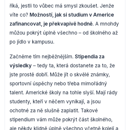
říká, jestli to vůbec má smysl zkoušet. Jenže
víte co?
Možností, jak si studium v Americe
zafinancovat, je překvapivě hodně
. A mnohdy
můžou pokrýt úplně všechno – od školného až
po jídlo v kampusu.
Začněme tím nejběžnějším.
Stipendia za
výsledky
– tedy ta, která dostanete za to, že
jste prostě dobří. Může jít o skvělé známky,
sportovní úspěchy nebo třeba mimořádný
talent. Americké školy na tohle slyší. Mají rády
studenty, kteří v něčem vynikají, a jsou
ochotné za ně slušně zaplatit. Takové
stipendium vám může pokrýt část školného,
ale někdy klidně úplně všechno včetně kolejí a