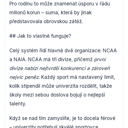
Pro rodinu to může znamenat úsporu v řádu
milionů korun – suma, která by jinak
představovala obrovskou zátěž.
## Jak to vlastně funguje?
Celý systém řídí hlavně dvě organizace: NCAA
a NAIA. NCAA má tři divize, přičemž
první
divize nabízí nejtvrdší konkurenci a zároveň
nejvíc peněz
. Každý sport má nastavený limit,
kolik stipendií může univerzita rozdělit, takže
školy mezi sebou doslova bojují o nejlepší
talenty.
Když se nad tím zamyslíte, je to docela férové
– univerzity potřebují skvělé sportovce,