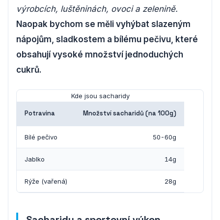
výrobcích, luštěninách, ovoci a zelenině.
Naopak bychom se měli vyhýbat slazeným
nápojům, sladkostem a bílému pečivu, které
obsahují vysoké množství jednoduchých
cukrů.
Kde jsou sacharidy
Potravina
Množství sacharidů (na 100g)
Bílé pečivo
50-60g
Jablko
14g
Rýže (vařená)
28g
Sacharidy a sportovní výkon