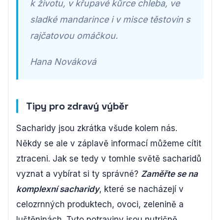
k životu, v křupavé kůrce chleba, ve
sladké mandarince i v misce těstovin s
rajčatovou omáčkou.
Hana Nováková
Tipy pro zdravý výběr
Sacharidy jsou zkrátka všude kolem nás.
Někdy se ale v záplavě informací můžeme cítit
ztraceni. Jak se tedy v tomhle světě sacharidů
vyznat a vybírat si ty správné?
Zaměřte se na
komplexní sacharidy
, které se nacházejí v
celozrnných produktech, ovoci, zelenině a
luštěninách. Tyto potraviny jsou nutričně