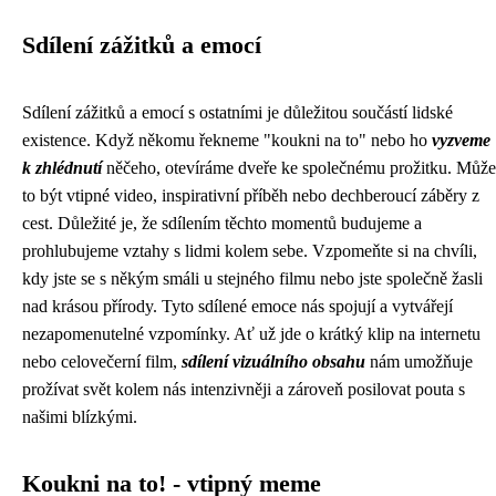
Sdílení zážitků a emocí
Sdílení zážitků a emocí s ostatními je důležitou součástí lidské
existence. Když někomu řekneme "koukni na to" nebo ho
vyzveme
k zhlédnutí
něčeho, otevíráme dveře ke společnému prožitku. Může
to být vtipné video, inspirativní příběh nebo dechberoucí záběry z
cest. Důležité je, že sdílením těchto momentů budujeme a
prohlubujeme vztahy s lidmi kolem sebe. Vzpomeňte si na chvíli,
kdy jste se s někým smáli u stejného filmu nebo jste společně žasli
nad krásou přírody. Tyto sdílené emoce nás spojují a vytvářejí
nezapomenutelné vzpomínky. Ať už jde o krátký klip na internetu
nebo celovečerní film,
sdílení vizuálního obsahu
nám umožňuje
prožívat svět kolem nás intenzivněji a zároveň posilovat pouta s
našimi blízkými.
Koukni na to! - vtipný meme