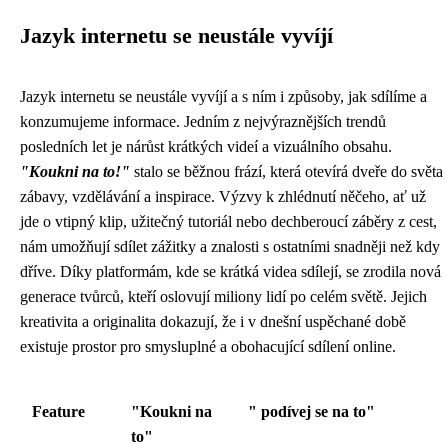
Jazyk internetu se neustále vyvíjí
Jazyk internetu se neustále vyvíjí a s ním i způsoby, jak sdílíme a
konzumujeme informace. Jedním z nejvýraznějších trendů
posledních let je nárůst krátkých videí a vizuálního obsahu.
"Koukni na to!"
stalo se běžnou frází, která otevírá dveře do světa
zábavy, vzdělávání a inspirace. Výzvy k zhlédnutí něčeho, ať už
jde o vtipný klip, užitečný tutoriál nebo dechberoucí záběry z cest,
nám umožňují sdílet zážitky a znalosti s ostatními snadněji než kdy
dříve. Díky platformám, kde se krátká videa sdílejí, se zrodila nová
generace tvůrců, kteří oslovují miliony lidí po celém světě. Jejich
kreativita a originalita dokazují, že i v dnešní uspěchané době
existuje prostor pro smysluplné a obohacující sdílení online.
Feature
"Koukni na
" podívej se na to"
to"