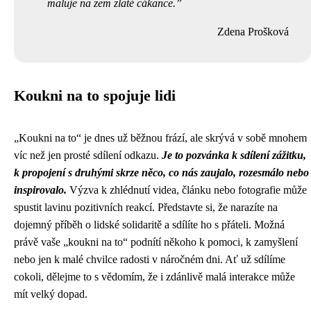
maluje na zem zlaté cákance.
Zdena Prošková
Koukni na to spojuje lidi
„Koukni na to“ je dnes už běžnou frází, ale skrývá v sobě mnohem
víc než jen prosté sdílení odkazu.
Je to pozvánka k sdílení zážitku,
k propojení s druhými skrze něco, co nás zaujalo, rozesmálo nebo
inspirovalo.
Výzva k zhlédnutí videa, článku nebo fotografie může
spustit lavinu pozitivních reakcí. Představte si, že narazíte na
dojemný příběh o lidské solidaritě a sdílíte ho s přáteli. Možná
právě vaše „koukni na to“ podnítí někoho k pomoci, k zamyšlení
nebo jen k malé chvilce radosti v náročném dni. Ať už sdílíme
cokoli, dělejme to s vědomím, že i zdánlivě malá interakce může
mít velký dopad.