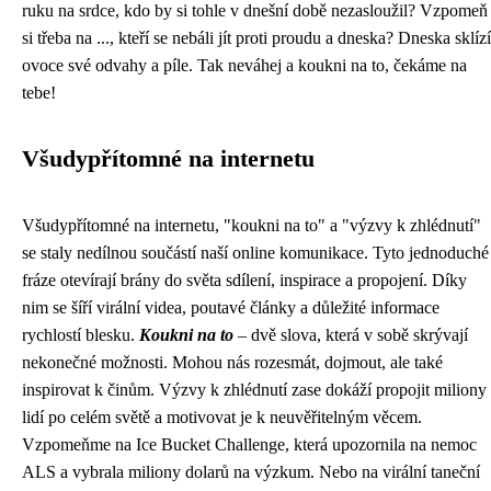
ruku na srdce, kdo by si tohle v dnešní době nezasloužil? Vzpomeň
si třeba na ..., kteří se nebáli jít proti proudu a dneska? Dneska sklízí
ovoce své odvahy a píle. Tak neváhej a koukni na to, čekáme na
tebe!
Všudypřítomné na internetu
Všudypřítomné na internetu, "koukni na to" a "výzvy k zhlédnutí"
se staly nedílnou součástí naší online komunikace. Tyto jednoduché
fráze otevírají brány do světa sdílení, inspirace a propojení. Díky
nim se šíří virální videa, poutavé články a důležité informace
rychlostí blesku.
Koukni na to
– dvě slova, která v sobě skrývají
nekonečné možnosti. Mohou nás rozesmát, dojmout, ale také
inspirovat k činům. Výzvy k zhlédnutí zase dokáží propojit miliony
lidí po celém světě a motivovat je k neuvěřitelným věcem.
Vzpomeňme na Ice Bucket Challenge, která upozornila na nemoc
ALS a vybrala miliony dolarů na výzkum. Nebo na virální taneční