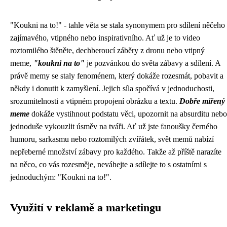
"Koukni na to!" - tahle věta se stala synonymem pro sdílení něčeho
zajímavého, vtipného nebo inspirativního. Ať už je to video
roztomilého štěněte, dechberoucí záběry z dronu nebo vtipný
meme,
"koukni na to"
je pozvánkou do světa zábavy a sdílení. A
právě memy se staly fenoménem, který dokáže rozesmát, pobavit a
někdy i donutit k zamyšlení. Jejich síla spočívá v jednoduchosti,
srozumitelnosti a vtipném propojení obrázku a textu.
Dobře mířený
meme
dokáže vystihnout podstatu věci, upozornit na absurditu nebo
jednoduše vykouzlit úsměv na tváři. Ať už jste fanoušky černého
humoru, sarkasmu nebo roztomilých zvířátek, svět memů nabízí
nepřeberné množství zábavy pro každého. Takže až příště narazíte
na něco, co vás rozesměje, neváhejte a sdílejte to s ostatními s
jednoduchým: "Koukni na to!".
Využití v reklamě a marketingu