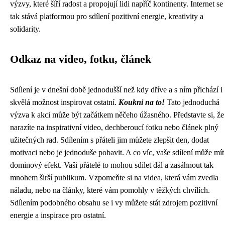
výzvy, které šíří radost a propojují lidi napříč kontinenty. Internet se
tak stává platformou pro sdílení pozitivní energie, kreativity a
solidarity.
Odkaz na video, fotku, článek
Sdílení je v dnešní době jednodušší než kdy dříve a s ním přichází i
skvělá možnost inspirovat ostatní.
Koukni na to!
Tato jednoduchá
výzva k akci může být začátkem něčeho úžasného. Představte si, že
narazíte na inspirativní video, dechberoucí fotku nebo článek plný
užitečných rad. Sdílením s přáteli jim můžete zlepšit den, dodat
motivaci nebo je jednoduše pobavit. A co víc, vaše sdílení může mít
dominový efekt. Vaši přátelé to mohou sdílet dál a zasáhnout tak
mnohem širší publikum. Vzpomeňte si na videa, která vám zvedla
náladu, nebo na články, které vám pomohly v těžkých chvílích.
Sdílením podobného obsahu se i vy můžete stát zdrojem pozitivní
energie a inspirace pro ostatní.