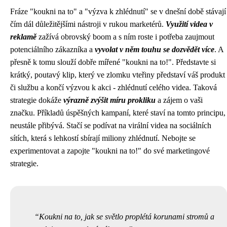
Fráze "koukni na to" a "výzva k zhlédnutí" se v dnešní době stávají
čím dál důležitějšími nástroji v rukou marketérů.
Využití videa v
reklamě
zažívá obrovský boom a s ním roste i potřeba zaujmout
potenciálního zákazníka a
vyvolat v něm touhu se dozvědět více
. A
přesně k tomu slouží dobře mířené "koukni na to!". Představte si
krátký, poutavý klip, který ve zlomku vteřiny představí váš produkt
či službu a končí výzvou k akci - zhlédnutí celého videa. Taková
strategie dokáže
výrazně zvýšit míru prokliku
a zájem o vaši
značku. Příkladů úspěšných kampaní, které staví na tomto principu,
neustále přibývá. Stačí se podívat na virální videa na sociálních
sítích, která s lehkostí sbírají miliony zhlédnutí. Nebojte se
experimentovat a zapojte "koukni na to!" do své marketingové
strategie.
Koukni na to, jak se světlo proplétá korunami stromů a