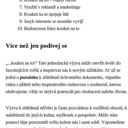
Využití v reklamě a marketingu
Koukni na to spojuje lidi
Jazyk internetu se neustále vyvíjí
Budoucnost fráze koukni na to
Více než jen podívej se
„...koukni na to!“ Tato jednoduchá výzva může otevřít dveře do
fascinujících světů a inspirovat nás k novým zážitkům. Ať už se
jedná o
pozvánku
k zhlédnutí úchvatného dokumentu, vtipného
videa s přáteli nebo inspirativního rozhovoru s osobností, kterou
obdivujeme, vždy se skrývá potenciál pro obohacení našeho života.
Výzva k zhlédnutí něčeho je často pozvánkou k rozšíření obzorů, k
nahlédnutí do jiných kultur, myšlenek a perspektiv. Může nám
pomoci lépe porozumět světu kolem nás i sami sobě. Vzpomeňme