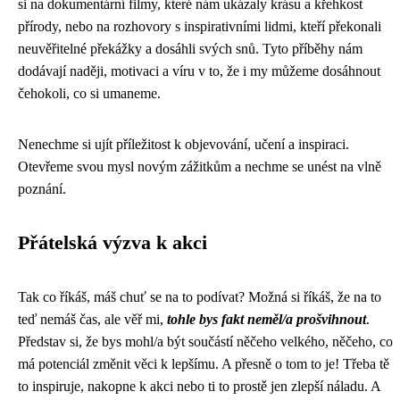
si na dokumentární filmy, které nám ukázaly krásu a křehkost
přírody, nebo na rozhovory s inspirativními lidmi, kteří překonali
neuvěřitelné překážky a dosáhli svých snů. Tyto příběhy nám
dodávají naději, motivaci a víru v to, že i my můžeme dosáhnout
čehokoli, co si umaneme.
Nenechme si ujít příležitost k objevování, učení a inspiraci.
Otevřeme svou mysl novým zážitkům a nechme se unést na vlně
poznání.
Přátelská výzva k akci
Tak co říkáš, máš chuť se na to podívat? Možná si říkáš, že na to
teď nemáš čas, ale věř mi,
tohle bys fakt neměl/a prošvihnout
.
Představ si, že bys mohl/a být součástí něčeho velkého, něčeho, co
má potenciál změnit věci k lepšímu. A přesně o tom to je! Třeba tě
to inspiruje, nakopne k akci nebo ti to prostě jen zlepší náladu. A