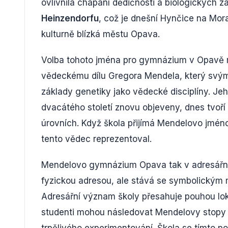
ovlivnila chápání dědičnosti a biologických zá
Heinzendorfu
, což je dnešní Hynčice na Morav
kulturně blízká městu Opava.
Volba tohoto jména pro gymnázium v Opavě m
vědeckému dílu Gregora Mendela, který svými
základy genetiky jako vědecké disciplíny. Jeh
dvacátého století znovu objeveny, dnes tvoří
úrovních. Když škola přijímá Mendelovo jmén
tento vědec reprezentoval.
Mendelovo gymnázium Opava tak v adresářním
fyzickou adresou, ale stává se symbolickým
Adresářní význam školy přesahuje pouhou lok
studenti mohou následovat Mendelovy stopy 
trpělivého experimentování. Škola se tímto p