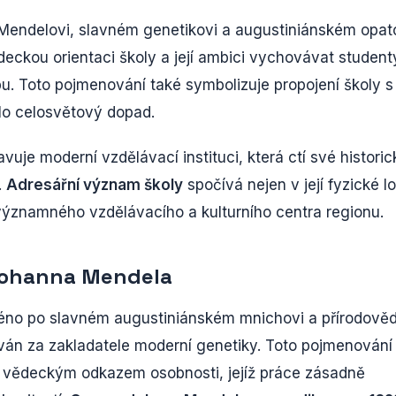
endelovi, slavném genetikovi a augustiniánském opato
deckou orientaci školy a její ambici vychovávat student
u. Toto pojmenování také symbolizuje propojení školy s
lo celosvětový dopad.
e moderní vzdělávací instituci, která ctí své historic
.
Adresářní význam školy
spočívá nejen v její fyzické l
o významného vzdělávacího a kulturního centra regionu.
Johanna Mendela
o po slavném augustiniánském mnichovi a přírodověd
án za zakladatele moderní genetiky. Toto pojmenování
s vědeckým odkazem osobnosti, jejíž práce zásadně