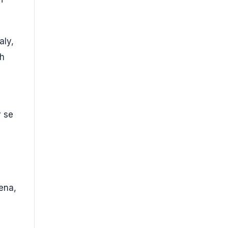
aly,
ch
y se
ena,