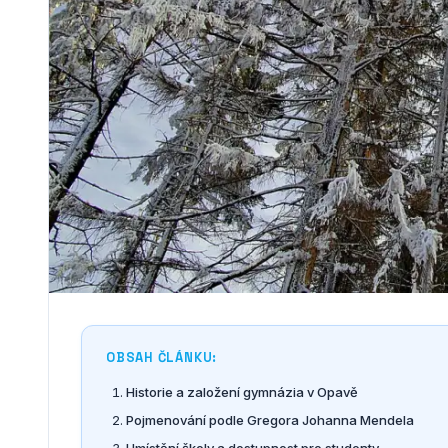
OBSAH ČLÁNKU:
Historie a založení gymnázia v Opavě
Pojmenování podle Gregora Johanna Mendela
Umístění školy a dostupnost pro studenty