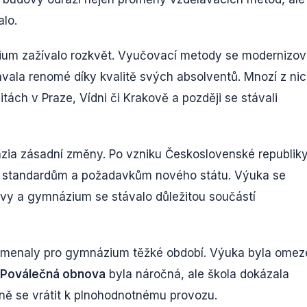
alo.
ium zažívalo rozkvět. Vyučovací metody se modernizov
ávala renomé díky kvalitě svých absolventů. Mnozí z ni
itách v Praze, Vídni či Krakově a později se stávali
zia zásadní změny. Po vzniku Československé republik
m standardům a požadavkům nového státu. Výuka se
vy a gymnázium se stávalo důležitou součástí
amenaly pro gymnázium těžké období. Výuka byla omez
Poválečná obnova
byla náročná, ale škola dokázala
ně se vrátit k plnohodnotnému provozu.