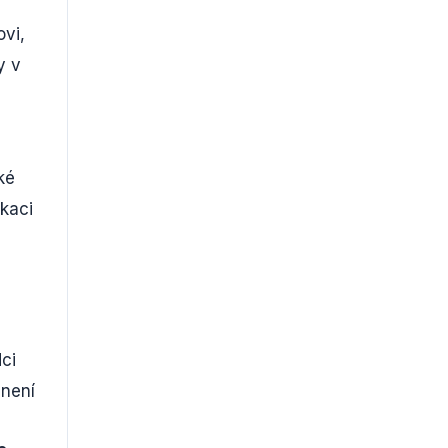
vi,
y v
ké
okaci
ci
 není