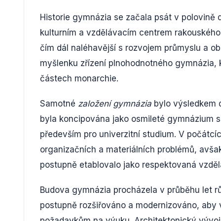
Historie gymnázia se začala psát v polovině 
kulturním a vzdělávacím centrem rakouského
čím dál naléhavější s rozvojem průmyslu a ob
myšlenku zřízení plnohodnotného gymnázia, 
částech monarchie.
Samotné
založení gymnázia
bylo výsledkem d
byla koncipována jako osmileté gymnázium s
především pro univerzitní studium. V počátc
organizačních a materiálních problémů, avšak
postupně etablovalo jako respektovaná vzdělá
Budova gymnázia procházela v průběhu let 
postupně rozšiřováno a modernizováno, aby 
požadavkům na výuku. Architektonický vývoj