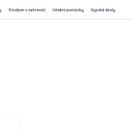
y
Studium v zahraničí
Učební pomůcky
Vysoké školy