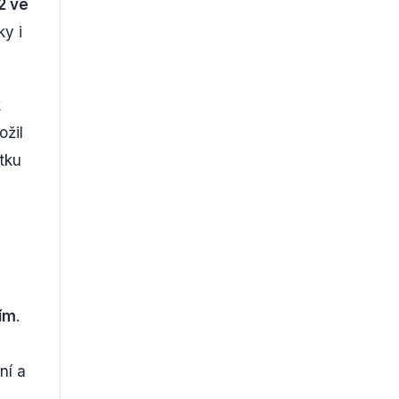
2 ve
ky i
k
ožil
tku
ím
.
e
ní a