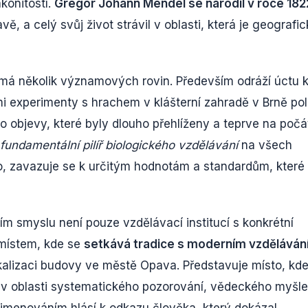
konitostí.
Gregor Johann Mendel se narodil v roce 182
ě, a celý svůj život strávil v oblasti, která je geografic
á několik významových rovin. Především odráží úctu 
 experimenty s hrachem v klášterní zahradě v Brně pol
o objevy, které byly dlouho přehlíženy a teprve na počá
fundamentální pilíř biologického vzdělávání
na všech
o, zavazuje se k určitým hodnotám a standardům, které
 smyslu není pouze vzdělávací institucí s konkrétní
 místem, kde se
setkává tradice s moderním vzděláván
alizaci budovy ve městě Opava. Představuje místo, kd
v oblasti systematického pozorování, vědeckého myšle
ojmenováním hlásí k odkazu člověka, který dokázal