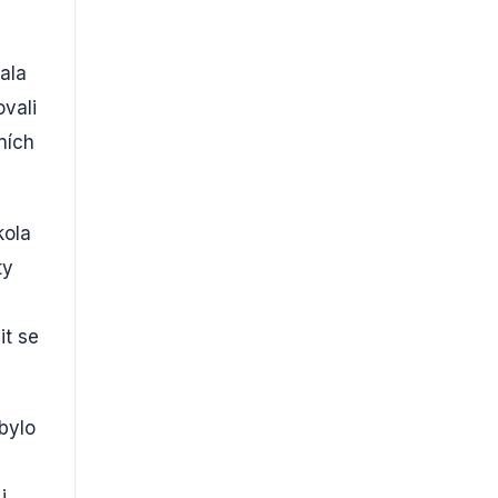
ala
vali
ních
kola
ty
it se
bylo
i