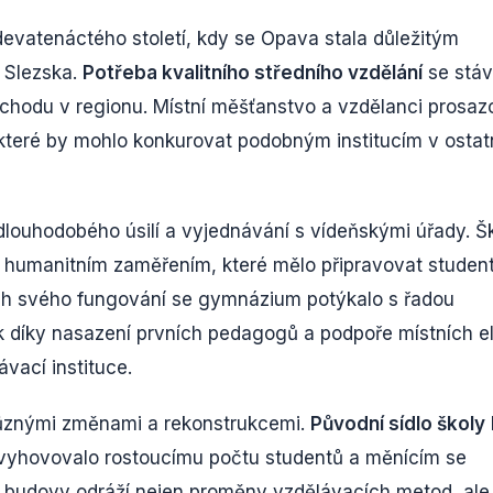
devatenáctého století, kdy se Opava stala důležitým
 Slezska.
Potřeba kvalitního středního vzdělání
se stáv
chodu v regionu. Místní měšťanstvo a vzdělanci prosazo
které by mohlo konkurovat podobným institucím v ostat
louhodobého úsilí a vyjednávání s vídeňskými úřady. Š
 humanitním zaměřením, které mělo připravovat studen
ích svého fungování se gymnázium potýkalo s řadou
 díky nasazení prvních pedagogů a podpoře místních el
vací instituce.
různými změnami a rekonstrukcemi.
Původní sídlo školy
vyhovovalo rostoucímu počtu studentů a měnícím se
 budovy odráží nejen proměny vzdělávacích metod, ale 