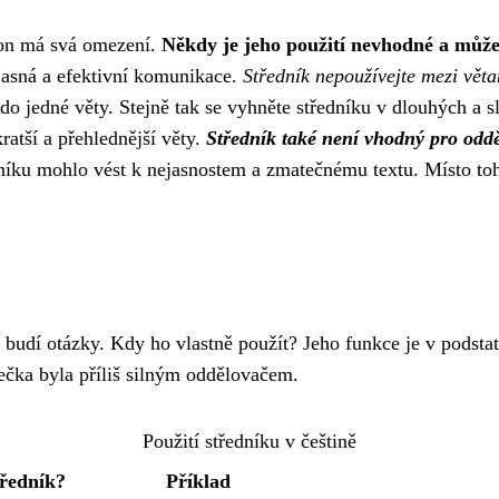
i on má svá omezení.
Někdy je jeho použití nevhodné a může
jasná a efektivní komunikace.
Středník nepoužívejte mezi větam
 do jedné věty. Stejně tak se vyhněte středníku v dlouhých a 
ratší a přehlednější věty.
Středník také není vhodný pro odd
níku mohlo vést k nejasnostem a zmatečnému textu. Místo to
 budí otázky. Kdy ho vlastně použít? Jeho funkce je v podstat
tečka byla příliš silným oddělovačem.
Použití středníku v češtině
tředník?
Příklad