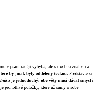
u v psaní raději vyhýbá, ale s trochou znalostí a
teré by jinak byly odděleny tečkou.
Představte si
dníku
je jednoduchý: obě věty musí dávat smysl i
je jednotlivé položky, které už samy o sobě