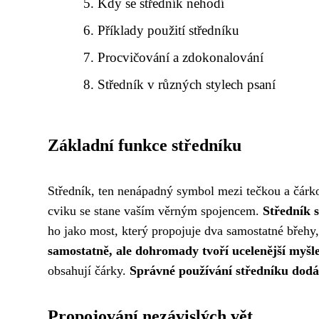
Kdy se středník nehodí
Příklady použití středníku
Procvičování a zdokonalování
Středník v různých stylech psaní
Základní funkce středníku
Středník, ten nenápadný symbol mezi tečkou a čárko
cviku se stane vaším věrným spojencem.
Středník s
ho jako most, který propojuje dva samostatné břehy,
samostatně, ale dohromady tvoří ucelenější myšl
obsahují čárky.
Správné používání středníku dodá 
Propojování nezávislých vět