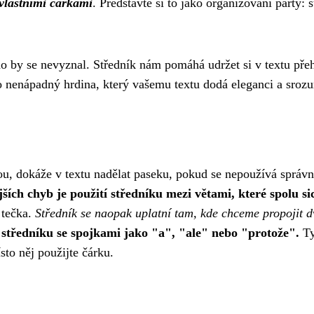
 vlastními čárkami
. Představte si to jako organizování párty: 
 by se nevyznal. Středník nám pomáhá udržet si v textu přehl
 to nenápadný hrdina, který vašemu textu dodá eleganci a srozu
u, dokáže v textu nadělat paseku, pokud se nepoužívá správn
ších chyb je použití středníku mezi větami, které spolu sic
 tečka.
Středník se naopak uplatní tam, kde chceme propojit dv
í středníku se spojkami jako "a", "ale" nebo "protože".
Ty
sto něj použijte čárku.