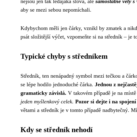
nejsou jen tak ledajaká slova, ale
samostatné věty s
aby se mezi sebou nepomíchali.
Kdybychom měli jen čárky, vznikl by zmatek a nikdo
psát složitější výčet, vzpomeňte si na středník – je
Typické chyby s středníkem
Středník, ten nenápadný symbol mezi tečkou a čárko
se lépe hodilo jednoduché čárka.
Jednou z nejčastěj
gramaticky závislá.
V takovém případě je na místě
jeden myšlenkový celek.
Pozor si dejte i na spojen
větami a středník je v tomto případě nadbytečný. Mí
Kdy se středník nehodí