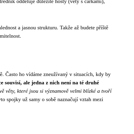
středník odděluje důležité hosty (věty s čárkami),
ednost a jasnou strukturu. Takže až budete příště
mitelnost.
ě. Často ho vídáme zneužívaný v situacích, kdy by
e souvisí, ale jedna z nich není na té druhé
ě věty, které jsou si významově velmi blízké a tvoří
to spojky už samy o sobě naznačují vztah mezi