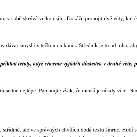
, v sobě skrývá velkou sílu. Dokáže propojit dvě věty, které 
 dávat smysl i s tečkou na konci. Středník je tu od toho, aby 
říklad tehdy, když chceme vyjádřit důsledek v druhé větě, p
u sedne nejlépe. Pamatujte však, že menší je někdy více. Na
e střídmě, ale ve správných chvílích dodá textu šmrnc. Hodí 