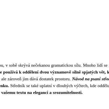
u, v sobě skrývá nečekanou gramatickou sílu. Mnoho lidí se m
e používá k oddělení dvou významově silně spjatých vět, k
 ale zároveň jim dává dostatek prostoru.
Návod na psaní stře
enku.
Středník se také uplatní v dlouhých výčtech, kde oddělu
vašemu textu na eleganci a srozumitelnosti.