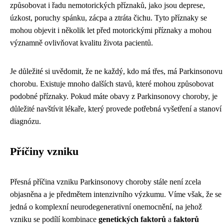
způsobovat i řadu nemotorických příznaků, jako jsou deprese,
úzkost, poruchy spánku, zácpa a ztráta čichu. Tyto příznaky se
mohou objevit i několik let před motorickými příznaky a mohou
významně ovlivňovat kvalitu života pacientů.
Je důležité si uvědomit, že ne každý, kdo má třes, má Parkinsonovu
chorobu. Existuje mnoho dalších stavů, které mohou způsobovat
podobné příznaky. Pokud máte obavy z Parkinsonovy choroby, je
důležité navštívit lékaře, který provede potřebná vyšetření a stanoví
diagnózu.
Příčiny vzniku
Přesná příčina vzniku Parkinsonovy choroby stále není zcela
objasněna a je předmětem intenzivního výzkumu. Víme však, že se
jedná o komplexní neurodegenerativní onemocnění, na jehož
vzniku se podílí kombinace
genetických faktorů
a
faktorů