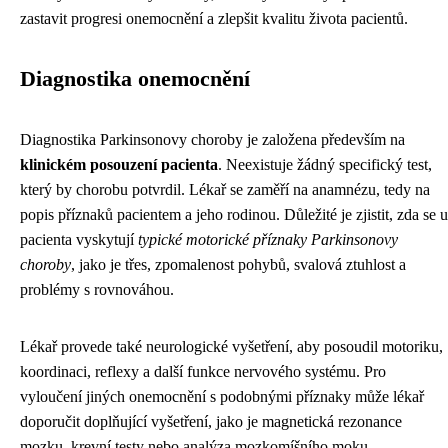
zastavit progresi onemocnění a zlepšit kvalitu života pacientů.
Diagnostika onemocnění
Diagnostika Parkinsonovy choroby je založena především na
klinickém posouzení pacienta
. Neexistuje žádný specifický test,
který by chorobu potvrdil. Lékař se zaměří na anamnézu, tedy na
popis příznaků pacientem a jeho rodinou. Důležité je zjistit, zda se u
pacienta vyskytují
typické motorické příznaky Parkinsonovy
choroby
, jako je třes, zpomalenost pohybů, svalová ztuhlost a
problémy s rovnováhou.
Lékař provede také neurologické vyšetření, aby posoudil motoriku,
koordinaci, reflexy a další funkce nervového systému. Pro
vyloučení jiných onemocnění s podobnými příznaky může lékař
doporučit doplňující vyšetření, jako je magnetická rezonance
mozku, krevní testy nebo analýza mozkomíšního moku.