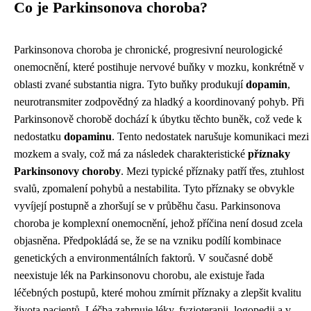
Co je Parkinsonova choroba?
Parkinsonova choroba je chronické, progresivní neurologické
onemocnění, které postihuje nervové buňky v mozku, konkrétně v
oblasti zvané substantia nigra. Tyto buňky produkují
dopamin
,
neurotransmiter zodpovědný za hladký a koordinovaný pohyb. Při
Parkinsonově chorobě dochází k úbytku těchto buněk, což vede k
nedostatku
dopaminu
. Tento nedostatek narušuje komunikaci mezi
mozkem a svaly, což má za následek charakteristické
příznaky
Parkinsonovy choroby
. Mezi typické příznaky patří třes, ztuhlost
svalů, zpomalení pohybů a nestabilita. Tyto příznaky se obvykle
vyvíjejí postupně a zhoršují se v průběhu času. Parkinsonova
choroba je komplexní onemocnění, jehož příčina není dosud zcela
objasněna. Předpokládá se, že se na vzniku podílí kombinace
genetických a environmentálních faktorů. V současné době
neexistuje lék na Parkinsonovu chorobu, ale existuje řada
léčebných postupů, které mohou zmírnit příznaky a zlepšit kvalitu
života pacientů. Léčba zahrnuje léky, fyzioterapii, logopedii a v