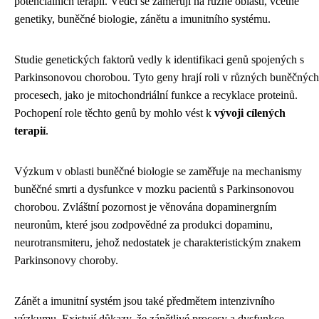
potenciálních terapií. Vědci se zaměřují na různé oblasti, včetně
genetiky, buněčné biologie, zánětu a imunitního systému.
Studie genetických faktorů vedly k identifikaci genů spojených s
Parkinsonovou chorobou. Tyto geny hrají roli v různých buněčných
procesech, jako je mitochondriální funkce a recyklace proteinů.
Pochopení role těchto genů by mohlo vést k
vývoji cílených
terapií
.
Výzkum v oblasti buněčné biologie se zaměřuje na mechanismy
buněčné smrti a dysfunkce v mozku pacientů s Parkinsonovou
chorobou. Zvláštní pozornost je věnována dopaminergním
neuronům, které jsou zodpovědné za produkci dopaminu,
neurotransmiteru, jehož nedostatek je charakteristickým znakem
Parkinsonovy choroby.
Zánět a imunitní systém jsou také předmětem intenzivního
výzkumu. Existují důkazy, že zánětlivé procesy a dysfunkce