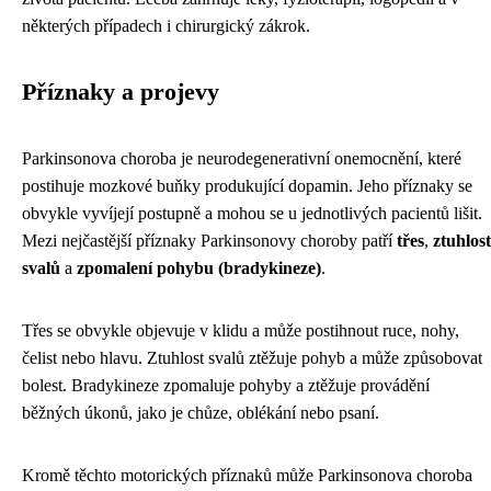
některých případech i chirurgický zákrok.
Příznaky a projevy
Parkinsonova choroba je neurodegenerativní onemocnění, které
postihuje mozkové buňky produkující dopamin. Jeho příznaky se
obvykle vyvíjejí postupně a mohou se u jednotlivých pacientů lišit.
Mezi nejčastější příznaky Parkinsonovy choroby patří
třes
,
ztuhlost
svalů
a
zpomalení pohybu (bradykineze)
.
Třes se obvykle objevuje v klidu a může postihnout ruce, nohy,
čelist nebo hlavu. Ztuhlost svalů ztěžuje pohyb a může způsobovat
bolest. Bradykineze zpomaluje pohyby a ztěžuje provádění
běžných úkonů, jako je chůze, oblékání nebo psaní.
Kromě těchto motorických příznaků může Parkinsonova choroba