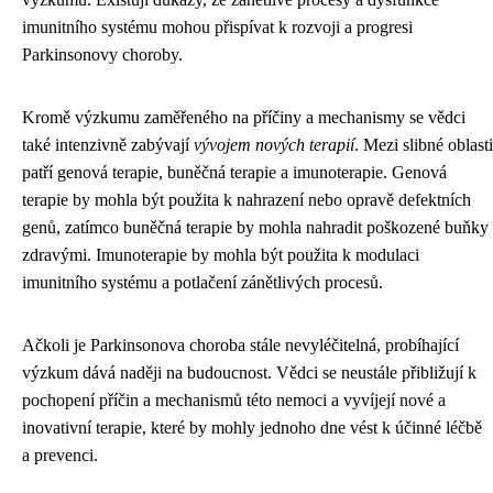
imunitního systému mohou přispívat k rozvoji a progresi
Parkinsonovy choroby.
Kromě výzkumu zaměřeného na příčiny a mechanismy se vědci
také intenzivně zabývají
vývojem nových terapií
. Mezi slibné oblasti
patří genová terapie, buněčná terapie a imunoterapie. Genová
terapie by mohla být použita k nahrazení nebo opravě defektních
genů, zatímco buněčná terapie by mohla nahradit poškozené buňky
zdravými. Imunoterapie by mohla být použita k modulaci
imunitního systému a potlačení zánětlivých procesů.
Ačkoli je Parkinsonova choroba stále nevyléčitelná, probíhající
výzkum dává naději na budoucnost. Vědci se neustále přibližují k
pochopení příčin a mechanismů této nemoci a vyvíjejí nové a
inovativní terapie, které by mohly jednoho dne vést k účinné léčbě
a prevenci.