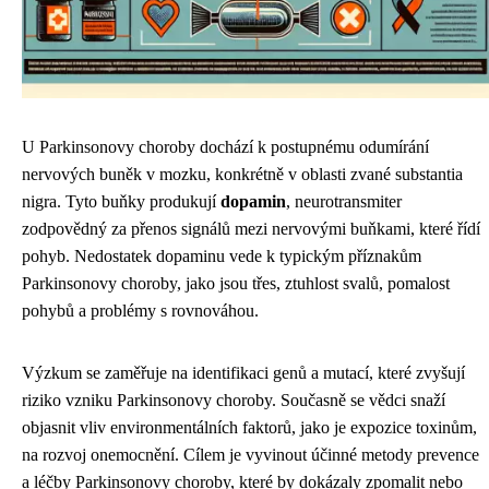
U Parkinsonovy choroby dochází k postupnému odumírání
nervových buněk v mozku, konkrétně v oblasti zvané substantia
nigra. Tyto buňky produkují
dopamin
, neurotransmiter
zodpovědný za přenos signálů mezi nervovými buňkami, které řídí
pohyb. Nedostatek dopaminu vede k typickým příznakům
Parkinsonovy choroby, jako jsou třes, ztuhlost svalů, pomalost
pohybů a problémy s rovnováhou.
Výzkum se zaměřuje na identifikaci genů a mutací, které zvyšují
riziko vzniku Parkinsonovy choroby. Současně se vědci snaží
objasnit vliv environmentálních faktorů, jako je expozice toxinům,
na rozvoj onemocnění. Cílem je vyvinout účinné metody prevence
a léčby Parkinsonovy choroby, které by dokázaly zpomalit nebo