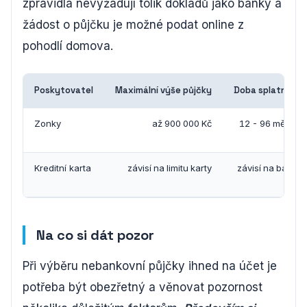
zpravidla nevyžadují tolik dokladů jako banky a
žádost o půjčku je možné podat online z
pohodlí domova.
Poskytovatel
Maximální výše půjčky
Doba splatnosti
Zonky
až 900 000 Kč
12 - 96 měsíců
Kreditní karta
závisí na limitu karty
závisí na bance
Na co si dát pozor
Při výběru nebankovní půjčky ihned na účet je
potřeba být obezřetný a věnovat pozornost