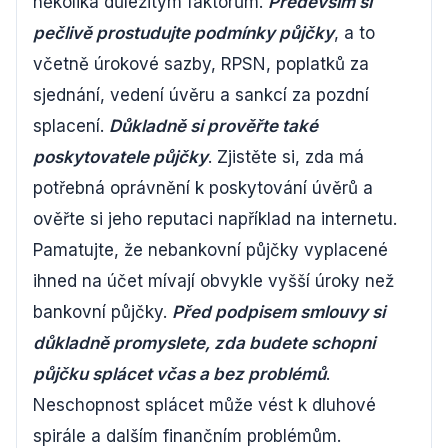
několika důležitým faktorům.
Především si
pečlivě prostudujte podmínky půjčky
, a to
včetně úrokové sazby, RPSN, poplatků za
sjednání, vedení úvěru a sankcí za pozdní
splacení.
Důkladně si prověřte také
poskytovatele půjčky
. Zjistěte si, zda má
potřebná oprávnění k poskytování úvěrů a
ověřte si jeho reputaci například na internetu.
Pamatujte, že nebankovní půjčky vyplacené
ihned na účet mívají obvykle vyšší úroky než
bankovní půjčky.
Před podpisem smlouvy si
důkladně promyslete, zda budete schopni
půjčku splácet včas a bez problémů
.
Neschopnost splácet může vést k dluhové
spirále a dalším finančním problémům.