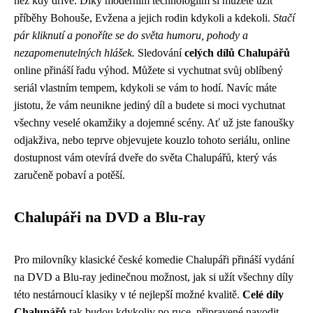
než kdy dříve. Díky moderním technologiím si můžete užít
příběhy Bohouše, Evžena a jejich rodin kdykoli a kdekoli.
Stačí
pár kliknutí a ponoříte se do světa humoru, pohody a
nezapomenutelných hlášek.
Sledování
celých dílů Chalupářů
online přináší řadu výhod. Můžete si vychutnat svůj oblíbený
seriál vlastním tempem, kdykoli se vám to hodí. Navíc máte
jistotu, že vám neunikne jediný díl a budete si moci vychutnat
všechny veselé okamžiky a dojemné scény. Ať už jste fanoušky
odjakživa, nebo teprve objevujete kouzlo tohoto seriálu, online
dostupnost vám otevírá dveře do světa Chalupářů, který vás
zaručeně pobaví a potěší.
Chalupáři na DVD a Blu-ray
Pro milovníky klasické české komedie Chalupáři přináší vydání
na DVD a Blu-ray jedinečnou možnost, jak si užít všechny díly
této nestárnoucí klasiky v té nejlepší možné kvalitě.
Celé díly
Chalupářů
tak budou kdykoliv po ruce, připravené navodit