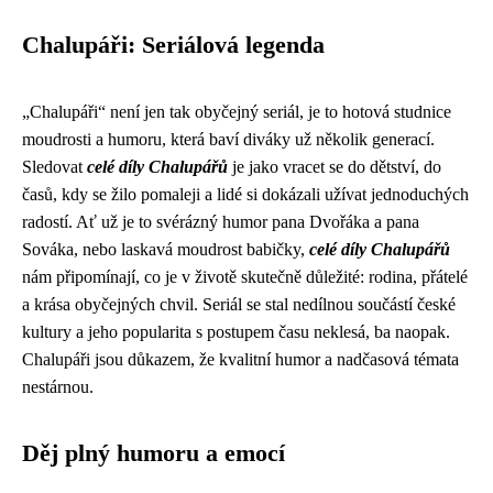
Chalupáři: Seriálová legenda
„Chalupáři“ není jen tak obyčejný seriál, je to hotová studnice
moudrosti a humoru, která baví diváky už několik generací.
Sledovat
celé díly Chalupářů
je jako vracet se do dětství, do
časů, kdy se žilo pomaleji a lidé si dokázali užívat jednoduchých
radostí. Ať už je to svérázný humor pana Dvořáka a pana
Sováka, nebo laskavá moudrost babičky,
celé díly Chalupářů
nám připomínají, co je v životě skutečně důležité: rodina, přátelé
a krása obyčejných chvil. Seriál se stal nedílnou součástí české
kultury a jeho popularita s postupem času neklesá, ba naopak.
Chalupáři jsou důkazem, že kvalitní humor a nadčasová témata
nestárnou.
Děj plný humoru a emocí