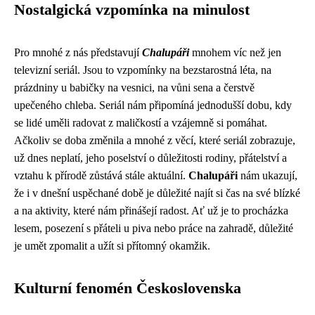
Nostalgická vzpomínka na minulost
Pro mnohé z nás představují
Chalupáři
mnohem víc než jen
televizní seriál. Jsou to vzpomínky na bezstarostná léta, na
prázdniny u babičky na vesnici, na vůni sena a čerstvě
upečeného chleba. Seriál nám připomíná jednodušší dobu, kdy
se lidé uměli radovat z maličkostí a vzájemně si pomáhat.
Ačkoliv se doba změnila a mnohé z věcí, které seriál zobrazuje,
už dnes neplatí, jeho poselství o důležitosti rodiny, přátelství a
vztahu k přírodě zůstává stále aktuální.
Chalupáři
nám ukazují,
že i v dnešní uspěchané době je důležité najít si čas na své blízké
a na aktivity, které nám přinášejí radost. Ať už je to procházka
lesem, posezení s přáteli u piva nebo práce na zahradě, důležité
je umět zpomalit a užít si přítomný okamžik.
Kulturní fenomén Československa