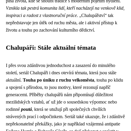
plná života, kde se snoubí tradice s moderním pojetím bydlení.
Vznikla tak pestrá komunita lidí, kteří nacházejí na venkově klid,
inspiraci a radost z vlastnoruční práce.
„Chalupářství“ tak
nepředstavuje jen útěk od ruchu města, ale i aktivní přístup k
životu a touhu po zachování kulturního dědictví.
Chalupáři: Stále aktuální témata
I přes svou zdánlivou jednoduchost a zasazení do minulého
století, seriál Chalupáři i dnes otevírá témata, která jsou stále
aktuální.
Touha po úniku z ruchu velkoměsta
, touha po klidu
a spojení s přírodou, to jsou motivy, které rezonují napříč
generacemi. Příběhy chalupářů nám připomínají důležitost
mezilidských vztahů, ať už jde o sousedskou výpomoc nebo
rodinné
poutá
, která se utužují při společných chvílích
strávených prací i odpočinkem. Seriál také ukazuje, že i zdánlivě
nepřekonatelné překážky, jako je například vzájemná antipatie