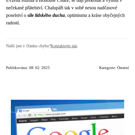
Evžena Humla a Bohouše Císaře, se dají překonat a vyústit v
nečekané přátelství. Chalupáři tak v sobě nesou nadčasové
poselství o
síle lidského ducha
, optimismu a kráse obyčejných
radostí.
Našli jste v článku chybu?
Kontaktujte nás
Publikováno: 08. 02. 2025
Kategorie:
Ostatní