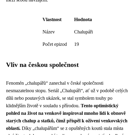
Vlastnost
Hodnota
Název
Chalupáři
Počet epizod
19
Vliv na českou společnost
Fenomén „chalupářů“ zanechal v české společnosti
nesmazatelnou stopu. Seriál „Chalupáři“, ať už v podobě celých
dílů nebo poutavých ukázek, se stal symbolem touhy po
klidnějším životě v souladu s přírodou.
Tento optimistický
pohled na život na venkově inspiroval mnoho lidí k obnově
starých chalup a statků, čímž přispěl k oživení venkovských
oblastí.
Díky „chalupářům“ se z opuštěných koutů stala místa