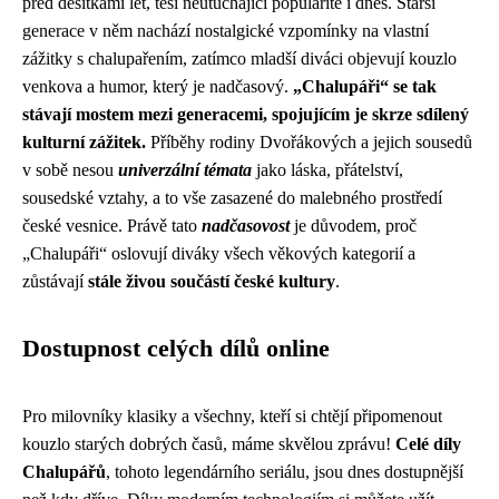
před desítkami let, těší neutuchající popularitě i dnes. Starší
generace v něm nachází nostalgické vzpomínky na vlastní
zážitky s chalupařením, zatímco mladší diváci objevují kouzlo
venkova a humor, který je nadčasový.
„Chalupáři“ se tak
stávají mostem mezi generacemi, spojujícím je skrze sdílený
kulturní zážitek.
Příběhy rodiny Dvořákových a jejich sousedů
v sobě nesou
univerzální témata
jako láska, přátelství,
sousedské vztahy, a to vše zasazené do malebného prostředí
české vesnice. Právě tato
nadčasovost
je důvodem, proč
„Chalupáři“ oslovují diváky všech věkových kategorií a
zůstávají
stále živou součástí české kultury
.
Dostupnost celých dílů online
Pro milovníky klasiky a všechny, kteří si chtějí připomenout
kouzlo starých dobrých časů, máme skvělou zprávu!
Celé díly
Chalupářů
, tohoto legendárního seriálu, jsou dnes dostupnější