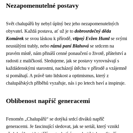
Nezapomenutelné postavy
Svět chalupářů by nebyl úplný bez jeho nezapomenutelných
obyvatel. Každá postava, ať už je to
dobrosrdečný děda
Komárek
se svou láskou k přírodě,
vtipný Evžen Huml
se svými
neustálými trably, nebo
rázná paní Blahová
se srdcem na
pravém místě, nám přináší cenné ponaučení o životě, přátelství a
radosti z maličkostí. Sledujeme, jak se postavy vyrovnávají s
každádenskými starostmi, nacházejí útěchu v přírodě a vzájemně
si pomáhají. A právě tato lidskost a optimismus, který z
chalupářských příběhů vyzařuje, nás i po letech baví a inspiruje.
Oblíbenost napříč generacemi
Fenomén „Chalupářů“ se dotýká srdcí diváků napříč
generacemi. Je fascinující sledovat, jak se seriál, který vznikl