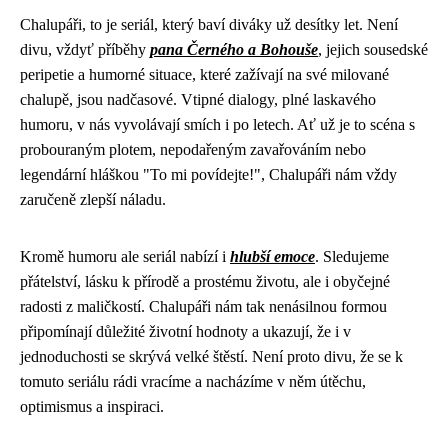
Chalupáři, to je seriál, který baví diváky už desítky let. Není
divu, vždyť příběhy
pana Černého a Bohouše
, jejich sousedské
peripetie a humorné situace, které zažívají na své milované
chalupě, jsou nadčasové. Vtipné dialogy, plné laskavého
humoru, v nás vyvolávají smích i po letech. Ať už je to scéna s
probouraným plotem, nepodařeným zavařováním nebo
legendární hláškou "To mi povídejte!", Chalupáři nám vždy
zaručeně zlepší náladu.
Kromě humoru ale seriál nabízí i
hlubší emoce
. Sledujeme
přátelství, lásku k přírodě a prostému životu, ale i obyčejné
radosti z maličkostí. Chalupáři nám tak nenásilnou formou
připomínají důležité životní hodnoty a ukazují, že i v
jednoduchosti se skrývá velké štěstí. Není proto divu, že se k
tomuto seriálu rádi vracíme a nacházíme v něm útěchu,
optimismus a inspiraci.