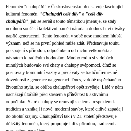
Fenomén "chalupářů" v Československu představuje fascinující
kulturní fenomén.
"Chalupáři celé díly"
a
"celé díly
chalupářů"
, jak se seriál s touto tématikou jmenuje, se staly
nedílnou součástí kolektivní paměti národa a dodnes baví diváky
napříč generacemi. Tento fenomén v sobě nese mnohem hlubší
význam, než se na první pohled může zdát. Představuje touhu
po spojení s přírodou, odpočinkem od ruchu velkoměsta a
návratem k tradičním hodnotám. Mnoho rodin si v dobách
minulých budovalo své chaty a chalupy svépomocí, čímž se
posilovaly komunitní vazby a předávaly se tradiční řemeslné
dovednosti z generace na generaci. Dnes, v době uspěchaného
životního stylu, se obliba chalupářství opět zvyšuje. Lidé v něm
nacházejí útočiště před stresem a příležitost k aktivnímu
odpočinku. Staré chalupy se renovují s citem a respektem k
tradicím a vznikají i nové, moderní stavby, které citlivě zapadají
do okolní krajiny. Chalupářství tak i v 21. století představuje
důležitý fenomén, který propojuje lidi s přírodou, tradicemi a
mezi sebou navzájem.