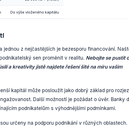
m
Do výše vloženého kapitálu
ti
a jednou z nejčastějších je bezesporu financování. Našt
 podnikatelský sen proměnit v realitu.
Nebojte se pustit 
ilí a kreativity jistě najdete řešení šité na míru vašim
menší kapitál může posloužit jako dobrý základ pro rozje
angažovanost. Další možností je požádat o úvěr. Banky 
čínajícím podnikatelům s výhodnějšími podmínkami.
jsou určeny na podporu podnikání v různých oblastech.