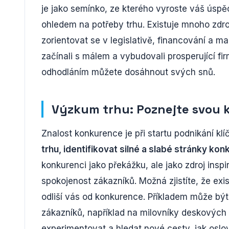
je jako semínko, ze kterého vyroste váš úspě
ohledem na potřeby trhu. Existuje mnoho zdr
zorientovat se v legislativě, financování a ma
začínali s málem a vybudovali prosperující fir
odhodláním můžete dosáhnout svých snů.
Výzkum trhu: Poznejte svou 
Znalost konkurence je při startu podnikání kl
trhu, identifikovat silné a slabé stránky kon
konkurenci jako překážku, ale jako zdroj inspi
spokojenost zákazníků. Možná zjistíte, že exis
odliší vás od konkurence. Příkladem může být
zákazníků, například na milovníky deskových h
experimentovat a hledat nové cesty, jak oslo