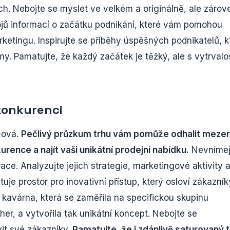
ch. Nebojte se myslet ve velkém a originálně, ale zárov
ojů informací o začátku podnikání, které vám pomohou
rketingu. Inspirujte se příběhy úspěšných podnikatelů, k
my. Pamatujte, že každý začátek je těžký, ale s vytrvalos
konkurenci
íčová.
Pečlivý průzkum trhu vám pomůže odhalit mezer
kurence a najít vaši unikátní prodejní nabídku.
Nevnímej
race. Analyzujte jejich strategie, marketingové aktivity 
tuje prostor pro inovativní přístup, který osloví zákazník
 kavárna, která se zaměřila na specifickou skupinu
er, a vytvořila tak unikátní koncept. Nebojte se
vit své zákazníky.
Pamatujte, že i zdánlivě saturovaný t