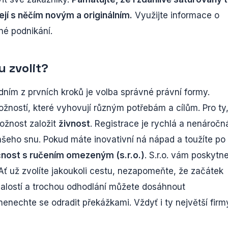
zejí s něčím novým a originálním.
Využijte informace o
né podnikání.
 zvolit?
edním z prvních kroků je volba správné právní formy.
ožností, které vyhovují různým potřebám a cílům. Pro ty
možnost založit
živnost
. Registrace je rychlá a nenáročn
šeho snu. Pokud máte inovativní ná nápad a toužíte po
nost s ručením omezeným (s.r.o.)
. S.r.o. vám poskytn
i. Ať už zvolíte jakoukoli cestu, nezapomeňte, že začátek
rvalostí a trochou odhodlání můžete dosáhnout
enechte se odradit překážkami. Vždyť i ty největší firm