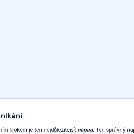
nikání
vním krokem je ten nejdůležitější:
nápad
. Ten správný n