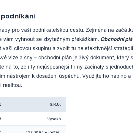
 podnikání
 mapy pro vaši podnikatelskou cestu. Zejména na začátk
že vám vyhnout se zbytečným překážkám.
Obchodní plá
vaši cílovou skupinu a zvolit tu nejefektivnější strategii
 své vize a sny – obchodní plán je živý dokument, který 
e na to, že i ty nejúspěšnější firmy začínaly s jednodu
ím nástrojem k dosažení úspěchu. Využijte ho naplno a
 realitou.
t
S.R.O.
á
Vysoká
č
12 000 Kč + (notář)