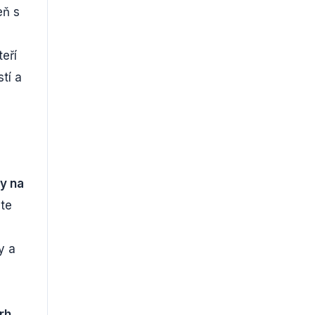
eň s
teří
tí a
y na
te
a
y a
rh