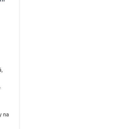
,
á,
e
y na