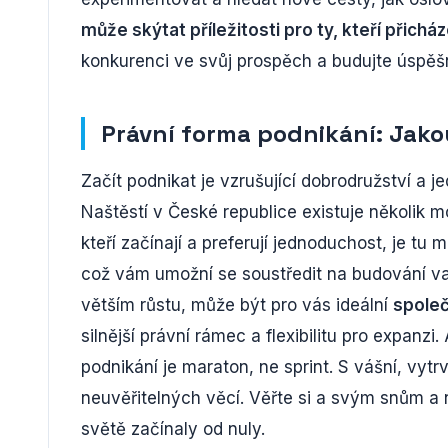
může skýtat příležitosti pro ty, kteří přichá
konkurenci ve svůj prospěch a budujte úspěš
Právní forma podnikání: Jakou
Začít podnikat je vzrušující dobrodružství a j
Naštěstí v České republice existuje několik m
kteří začínají a preferují jednoduchost, je tu 
což vám umožní se soustředit na budování va
větším růstu, může být pro vás ideální
společ
silnější právní rámec a flexibilitu pro expanz
podnikání je maraton, ne sprint. S vášní, vyt
neuvěřitelných věcí. Věřte si a svým snům a n
světě začínaly od nuly.