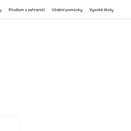
y
Studium v zahraničí
Učební pomůcky
Vysoké školy