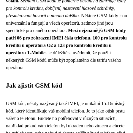
volání.
Seznam GSM kódů je poměrně obsáhlý a zahrnuje kódy
pro kontrolu kreditu, dobíjení, nastavení hlasové schránky,
přesměrování hovorů a mnoho dalšího.
Některé GSM kódy jsou
univerzální a fungují u všech operátorů, zatímco jiné jsou
specifické pro daného operátora.
Mezi nejznámější GSM kódy
patří 06 pro zobrazení IMEI čísla telefonu, 100 pro kontrolu
kreditu u operátora O2 a 123 pro kontrolu kreditu u
operátora T-Mobile.
Je důležité si uvědomit, že použití
některých GSM kódů může být zpoplatněno dle tarifu vašeho
operátora.
Jak zjistit GSM kód
GSM kód, někdy nazývaný také IMEI, je unikátní 15-16místný
kód, který identifikuje váš mobilní telefon. Je to jako otisk prstu
vašeho telefonu. Budete ho potřebovat v různých situacích,
například pokud vám telefon byl ukraden nebo ztracen a chcete