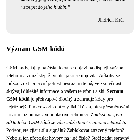
vstoupit do jeho hlubin.
Jindřich Král
Význam GSM kódů
GSM kódy, tajuplná čísla, která se objeví na displeji vašeho
telefonu a zmizí stejně rychle, jako se objevila. Ačkoliv se
můžou zdát na první pohled nesrozumitelná, ve skutečnosti
skrývají důležité informace o vašem telefonu a síti.
Seznam
GSM kódů
je překvapivě dlouhý a zahrnuje kódy pro
nejrůznější funkce - od kontroly IMEI čísla, přes přesměrování
hovorů, až po nastavení hlasové schránky.
Znalost alespoň
základních GSM kódů se vám může hodit v mnoha situacích.
Potřebujete zjistit sílu signálu? Zablokovat ztracený telefon?
Nebo si jen přeposlat hovory na jiné číslo? Stačí zadat správný