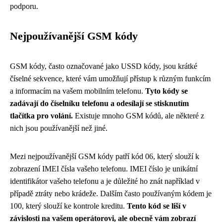
podporu.
Nejpoužívanější GSM kódy
GSM kódy, často označované jako USSD kódy, jsou krátké
číselné sekvence, které vám umožňují přístup k různým funkcím
a informacím na vašem mobilním telefonu.
Tyto kódy se
zadávají do číselníku telefonu a odesílají se stisknutím
tlačítka pro volání.
Existuje mnoho GSM kódů, ale některé z
nich jsou používanější než jiné.
Mezi nejpoužívanější GSM kódy patří kód 06, který slouží k
zobrazení IMEI čísla vašeho telefonu. IMEI číslo je unikátní
identifikátor vašeho telefonu a je důležité ho znát například v
případě ztráty nebo krádeže. Dalším často používaným kódem je
100, který slouží ke kontrole kreditu.
Tento kód se liší v
závislosti na vašem operátorovi, ale obecně vám zobrazí