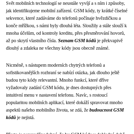
Svět mobilních technologií se neustále vyvíjí a s ním i způsoby,
jak identifikujeme mobilní zařízení. GSM kódy, ty krátké číselné
sekvence, které zadáváme do telefonů počínaje hvězdičkou a
konče mřížkou, s námi byly dlouhá léta. Sloužily a stále slouží k
mnoha účelům, od kontroly kreditu, přes přesměrování hovorů,
až po skrytí vlastního čísla.
Seznam GSM kódů
je překvapivě
dlouhý a zdaleka ne všechny kódy jsou obecně známé.
Nicméně, s nástupem moderních chytrých telefonů a
sofistikovanějších rozhraní se nabízí otázka, jak dlouho ještě
budou tyto kódy relevantní. Mnoho funkcí, které dříve
vyžadovaly zadání GSM kódu, je dnes dostupných přes
intuitivní menu v nastavení telefonu. Navíc, s rostoucí
popularitou mobilních aplikací, které dokáží spravovat mnoho
aspektů našeho mobilního života, se zdá, že
budoucnost GSM
kódů
je nejistá.