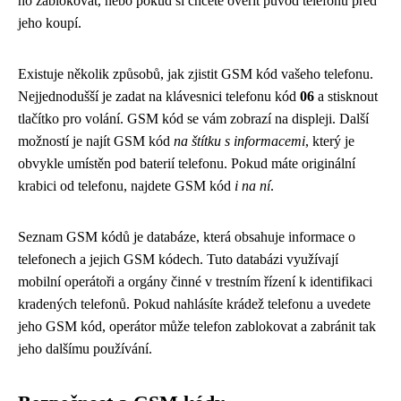
ho zablokovat, nebo pokud si chcete ověřit původ telefonu před
jeho koupí.
Existuje několik způsobů, jak zjistit GSM kód vašeho telefonu.
Nejjednodušší je zadat na klávesnici telefonu kód
06
a stisknout
tlačítko pro volání. GSM kód se vám zobrazí na displeji. Další
možností je najít GSM kód
na štítku s informacemi
, který je
obvykle umístěn pod baterií telefonu. Pokud máte originální
krabici od telefonu, najdete GSM kód
i na ní
.
Seznam GSM kódů je databáze, která obsahuje informace o
telefonech a jejich GSM kódech. Tuto databázi využívají
mobilní operátoři a orgány činné v trestním řízení k identifikaci
kradených telefonů. Pokud nahlásíte krádež telefonu a uvedete
jeho GSM kód, operátor může telefon zablokovat a zabránit tak
jeho dalšímu používání.