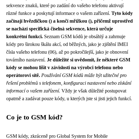
sekvence znaků, které po zadání do vašeho telefonu aktivují
různé funkce a poskytují informace o vašem zařízení.
Tyto kódy
začínají hvězdičkou () a končí mřížkou (), přičemž uprostřed
se nachází specifická číselná sekvence, která určuje
konkrétní funkci.
Seznam GSM kódů je obsáhlý a zahrnuje
kódy pro širokou škálu akcí, od běžných, jako je zjištění IMEI
čísla vašeho telefonu (06), až po pokročilejší, jako je obnovení
továrního nastavení.
Je důležité si uvědomit, že některé GSM
kódy se mohou lišit v závislosti na výrobci telefonu nebo
operátorovi sítě.
Používání GSM kódů může být užitečné pro
řešení problémů s telefonem, konfiguraci nastavení nebo získání
informací o vašem zařízení.
Vždy je však důležité postupovat
opatrně a zadávat pouze kódy, u kterých jste si jisti jejich funkcí.
Co je to GSM kód?
GSM kódy, zkráceně pro Global System for Mobile