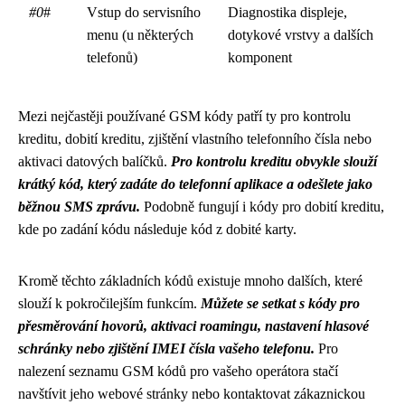
#0
#
Vstup do servisního
Diagnostika displeje,
menu (u některých
dotykové vrstvy a dalších
telefonů)
komponent
Mezi nejčastěji používané GSM kódy patří ty pro kontrolu
kreditu, dobití kreditu, zjištění vlastního telefonního čísla nebo
aktivaci datových balíčků.
Pro kontrolu kreditu obvykle slouží
krátký kód, který zadáte do telefonní aplikace a odešlete jako
běžnou SMS zprávu.
Podobně fungují i kódy pro dobití kreditu,
kde po zadání kódu následuje kód z dobité karty.
Kromě těchto základních kódů existuje mnoho dalších, které
slouží k pokročilejším funkcím.
Můžete se setkat s kódy pro
přesměrování hovorů, aktivaci roamingu, nastavení hlasové
schránky nebo zjištění IMEI čísla vašeho telefonu.
Pro
nalezení seznamu GSM kódů pro vašeho operátora stačí
navštívit jeho webové stránky nebo kontaktovat zákaznickou