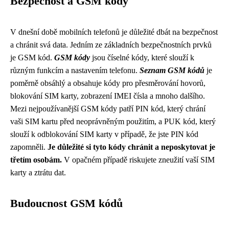
Bezpečnost a GSM kódy
V dnešní době mobilních telefonů je důležité dbát na bezpečnost
a chránit svá data. Jedním ze základních bezpečnostních prvků
je GSM kód.
GSM kódy
jsou číselné kódy, které slouží k
různým funkcím a nastavením telefonu.
Seznam GSM kódů
je
poměrně obsáhlý a obsahuje kódy pro přesměrování hovorů,
blokování SIM karty, zobrazení IMEI čísla a mnoho dalšího.
Mezi nejpoužívanější GSM kódy patří PIN kód, který chrání
vaši SIM kartu před neoprávněným použitím, a PUK kód, který
slouží k odblokování SIM karty v případě, že jste PIN kód
zapomněli.
Je důležité si tyto kódy chránit a neposkytovat je
třetím osobám.
V opačném případě riskujete zneužití vaší SIM
karty a ztrátu dat.
Budoucnost GSM kódů