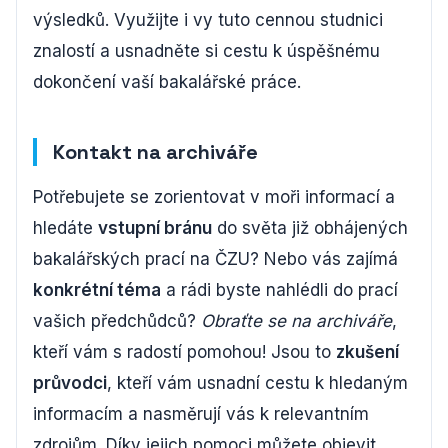
výsledků. Využijte i vy tuto cennou studnici
znalostí a usnadněte si cestu k úspěšnému
dokončení vaší bakalářské práce.
Kontakt na archiváře
Potřebujete se zorientovat v moři informací a
hledáte
vstupní bránu
do světa již obhájených
bakalářských prací na ČZU? Nebo vás zajímá
konkrétní téma
a rádi byste nahlédli do prací
vašich předchůdců?
Obraťte se na archiváře
,
kteří vám s radostí pomohou! Jsou to
zkušení
průvodci
, kteří vám usnadní cestu k hledaným
informacím a nasměrují vás k relevantním
zdrojům. Díky jejich pomoci můžete objevit