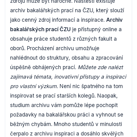
zdrojů může být náročné. Naštěstí existuje
archiv bakalářských prací na ČZU, který slouží
jako cenný zdroj informací a inspirace.
Archiv
bakalářských prací ČZU
je přístupný online a
obsahuje práce studentů z různých fakult a
oborů. Procházení archivu umožňuje
nahlédnout do struktury, obsahu a zpracování
úspěšně obhájených prací.
Můžete zde nalézt
zajímavá témata, inovativní přístupy a inspiraci
pro vlastní výzkum.
Není nic špatného na tom
inspirovat se prací starších kolegů. Naopak,
studium archivu vám pomůže lépe pochopit
požadavky na bakalářskou práci a vyhnout se
běžným chybám. Mnoho studentů v minulosti
čerpalo z archivu inspiraci a dosáhlo skvělých