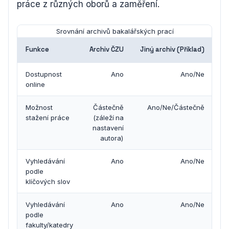
práce z různých oborů a zaměření.
Srovnání archivů bakalářských prací
Funkce
Archiv ČZU
Jiný archiv (Příklad)
Dostupnost
Ano
Ano/Ne
online
Možnost
Částečně
Ano/Ne/Částečně
stažení práce
(záleží na
nastavení
autora)
Vyhledávání
Ano
Ano/Ne
podle
klíčových slov
Vyhledávání
Ano
Ano/Ne
podle
fakulty/katedry