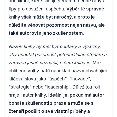
podnikání, které slibují čtenářům cenné rady a
tipy pro dosažení úspěchu.
Výběr té správné
knihy však může být náročný, a proto je
důležité věnovat pozornost nejen názvu, ale
také autorovi a jeho zkušenostem.
Název knihy by měl být poutavý a výstižný,
aby upoutal pozornost potenciálního čtenáře a
zároveň jasně naznačil, o čem kniha je.
Mezi
oblíbené volby patří například názvy obsahující
klíčová slova jako "úspěch", "inovace",
"strategie" nebo "leadership". Důležitou roli
hraje i autor knihy.
Ideální je, pokud má autor
bohaté zkušenosti z praxe a může se s
čtenáři podělit o své vlastní příběhy a