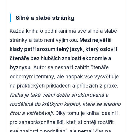
Silné a slabé stránky
Každá kniha o podnikání má své silné a slabé
stránky a tato není výjimkou.
Mezi největší
klady patří srozumitelný jazyk, který osloví i
čtenáře bez hlubších znalostí ekonomie a
byznysu.
Autor se nesnaží zahltit čtenáře
odbornými termíny, ale naopak vše vysvětluje
na praktických příkladech a příbězích z praxe.
Kniha je také velmi dobře strukturovaná a
rozdělená do krátkých kapitol, které se snadno
čtou a vstřebávají.
Díky tomu je kniha ideální i
pro zaneprázdněné lidi, kteří si chtějí rozšířit
své znalosti o podnikání, ale nemají čas na