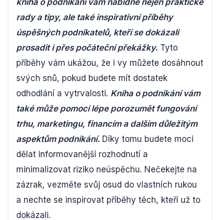
kniha o podnikání vám nabídne nejen praktické
rady a tipy, ale také inspirativní příběhy
úspěšných podnikatelů, kteří se dokázali
prosadit i přes počáteční překážky.
Tyto
příběhy vám ukážou, že i vy můžete dosáhnout
svých snů, pokud budete mít dostatek
odhodlání a vytrvalosti.
Kniha o podnikání vám
také může pomoci lépe porozumět fungování
trhu, marketingu, financím a dalším důležitým
aspektům podnikání.
Díky tomu budete moci
dělat informovanější rozhodnutí a
minimalizovat riziko neúspěchu. Nečekejte na
zázrak, vezměte svůj osud do vlastních rukou
a nechte se inspirovat příběhy těch, kteří už to
dokázali.