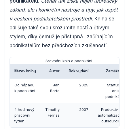
podnikatelů.
Čtenář tak získá nejen teoretický
základ, ale i konkrétní nástroje a tipy, jak uspět
v českém podnikatelském prostředí.
Kniha se
odlišuje také svou srozumitelností a čtivým
stylem, díky čemuž je přístupná i začínajícím
podnikatelům bez předchozích zkušeností.
Srovnání knih o podnikání
Název knihy
Autor
Rok vydání
Zaměření
Od nápadu
Jan
2025
Startupy,
k podnikání
Barta
online
podnikání
4 hodinový
Timothy
2007
Produktivita,
pracovní
Ferriss
automatizace,
týden
outsourcing