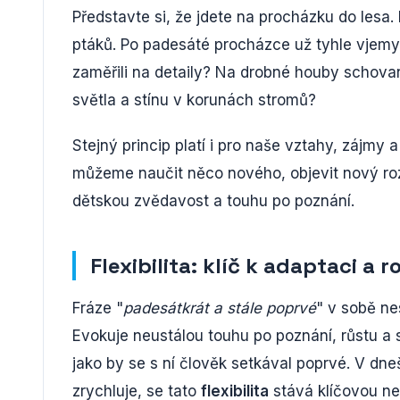
Představte si, že jdete na procházku do lesa.
ptáků. Po padesáté procházce už tyhle vjemy
zaměřili na detaily? Na drobné houby schova
světla a stínu v korunách stromů?
Stejný princip platí i pro naše vztahy, zájmy
můžeme naučit něco nového, objevit nový roz
dětskou zvědavost a touhu po poznání.
Flexibilita: klíč k adaptaci a r
Fráze "
padesátkrát a stále poprvé
" v sobě ne
Evokuje neustálou touhu po poznání, růstu a 
jako by se s ní člověk setkával poprvé. V d
zrychluje, se tato
flexibilita
stává klíčovou nej