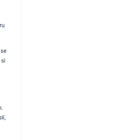
ru
 se
 si
m.
lí,