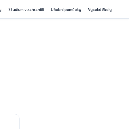
y
Studium v zahraničí
Učební pomůcky
Vysoké školy