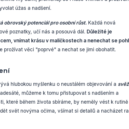
volat úžas a nadšení.
á obrovský potenciál pro osobní růst.
Každá nová
nové poznatky, učí nás a posouvá dál.
Důležité je
dcem, vnímat krásu v maličkostech a nenechat se pohl
rožívat věci "poprvé" a nechat se jimi obohatit.
ení
krývá hlubokou myšlenku o neustálém objevování a
svěž
padesáté, můžeme k tomu přistupovat s nadšením a
ti, které během života sbíráme, by neměly vést k rutině
ět svět novýma očima, všímat si detailů a nacházet r