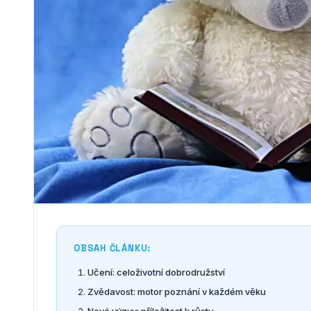
OBSAH ČLÁNKU:
Učení: celoživotní dobrodružství
Zvědavost: motor poznání v každém věku
Nové výzvy: příležitost k růstu