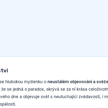
tví
nese hlubokou myšlenku o
neustálém objevování a svěže
, že se jedná o paradox, skrývá se za ní krása celoživot
ového dne a objevuje svět s neutuchající zvědavostí, i 
spělosti.