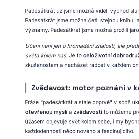
Padesátkrát už jsme možná viděli východ slunc
Padesátkrát jsme možná četli stejnou knihu, 
významy. Padesátkrát jsme možná prožili jaro
Učení není jen o hromadění znalostí, ale před
světa kolem nás
. Je to
celoživotní dobrodru
zkušenostem a nacházet radost v každém dni
Zvědavost: motor poznání v 
Fráze "padesátkrát a stále poprvé" v sobě u
otevřenou myslí
a
zvědavostí
to můžeme prož
úžasem objevuje svět kolem sebe, i my bych
každodennosti něco nového a fascinujícího.