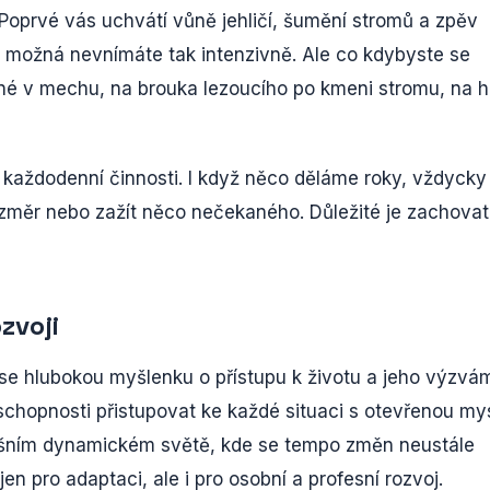
 Poprvé vás uchvátí vůně jehličí, šumění stromů a zpěv
 možná nevnímáte tak intenzivně. Ale co kdybyste se
né v mechu, na brouka lezoucího po kmeni stromu, na h
 a každodenní činnosti. I když něco děláme roky, vždycky
měr nebo zažít něco nečekaného. Důležité je zachovat
ozvoji
se hlubokou myšlenku o přístupu k životu a jeho výzvá
schopnosti přistupovat ke každé situaci s otevřenou mys
nešním dynamickém světě, kde se tempo změn neustále
en pro adaptaci, ale i pro osobní a profesní rozvoj.