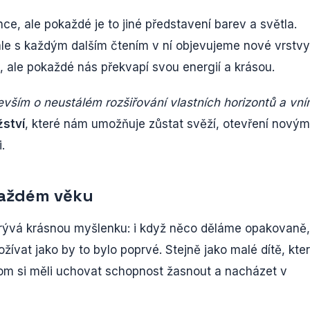
e, ale pokaždé je to jiné představení barev a světla.
ale s každým dalším čtením v ní objevujeme nové vrstvy
, ale pokaždé nás překvapí svou energií a krásou.
evším o neustálém rozšiřování vlastních horizontů a vn
žství
, které nám umožňuje zůstat svěží, otevření novým
.
každém věku
krývá krásnou myšlenku: i když něco děláme opakovaně,
ívat jako by to bylo poprvé. Stejně jako malé dítě, kter
om si měli uchovat schopnost žasnout a nacházet v