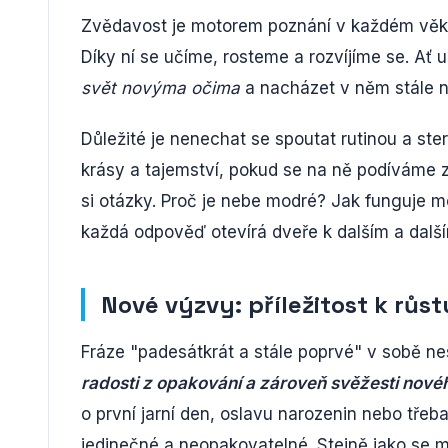
Zvědavost je motorem poznání v každém věku.
Díky ní se učíme, rosteme a rozvíjíme se. Ať
svět novýma očima
a nacházet v něm stále n
Důležité je nenechat se spoutat rutinou a st
krásy a tajemství, pokud se na ně podíváme z 
si otázky. Proč je nebe modré? Jak funguje mo
každá odpověď otevírá dveře k dalším a dal
Nové výzvy: příležitost k růst
Fráze "padesátkrát a stále poprvé" v sobě ne
radosti z opakování a zároveň svěžesti nové
o první jarní den, oslavu narozenin nebo třeba
jedinečné a neopakovatelné. Stejně jako se m