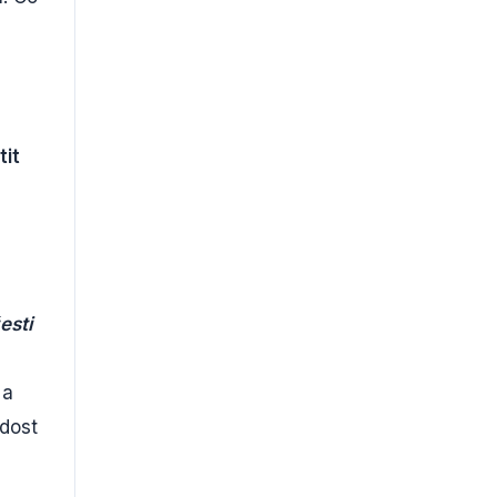
tit
esti
 a
adost