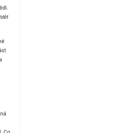
ědi.
dět
né
ást
a
,
dná
í. Co