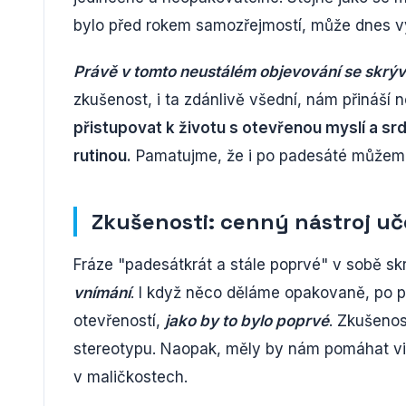
bylo před rokem samozřejmostí, může dnes vy
Právě v tomto neustálém objevování se skrýv
zkušenost, i ta zdánlivě všední, nám přináší 
přistupovat k životu s otevřenou myslí a sr
rutinou.
Pamatujme, že i po padesáté můžeme p
Zkušenosti: cenný nástroj uč
Fráze "padesátkrát a stále poprvé" v sobě s
vnímání
. I když něco děláme opakovaně, po 
otevřeností,
jako by to bylo poprvé
. Zkušenos
stereotypu. Naopak, měly by nám pomáhat vid
v maličkostech.