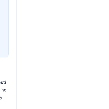
sti
ního
my