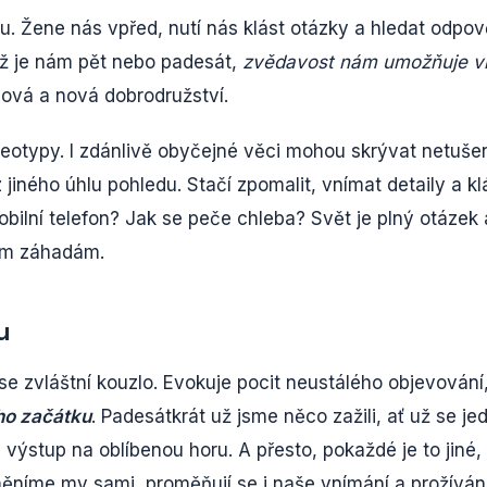
 Žene nás vpřed, nutí nás klást otázky a hledat odpov
 už je nám pět nebo padesát,
zvědavost nám umožňuje vi
ová a nová dobrodružství.
ereotypy. I zdánlivě obyčejné věci mohou skrývat netuše
jiného úhlu pohledu. Stačí zpomalit, vnímat detaily a kl
bilní telefon? Jak se peče chleba? Svět je plný otázek 
ším záhadám.
u
se zvláštní kouzlo. Evokuje pocit neustálého objevování
ho začátku
. Padesátkrát už jsme něco zažili, ať už se je
 výstup na oblíbenou horu. A přesto, pokaždé je to jiné,
ěníme my sami, proměňují se i naše vnímání a prožíván