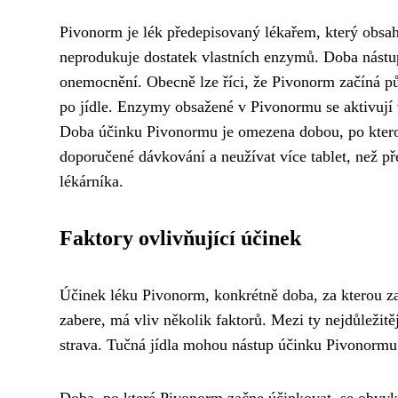
Pivonorm je lék předepisovaný lékařem, který obsahu
neprodukuje dostatek vlastních enzymů. Doba nástupu
onemocnění. Obecně lze říci, že Pivonorm začíná pů
po jídle. Enzymy obsažené v Pivonormu se aktivují v
Doba účinku Pivonormu je omezena dobou, po kterou
doporučené dávkování a neužívat více tablet, než př
lékárníka.
Faktory ovlivňující účinek
Účinek léku Pivonorm, konkrétně doba, za kterou zač
zabere, má vliv několik faktorů. Mezi ty nejdůležitě
strava. Tučná jídla mohou nástup účinku Pivonormu