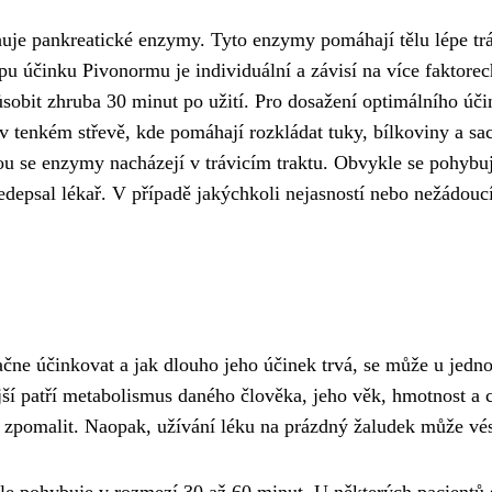
je pankreatické enzymy. Tyto enzymy pomáhají tělu lépe trávi
 účinku Pivonormu je individuální a závisí na více faktorech
sobit zhruba 30 minut po užití. Pro dosažení optimálního úči
 tenkém střevě, kde pomáhají rozkládat tuky, bílkoviny a sach
 se enzymy nacházejí v trávicím traktu. Obvykle se pohybuje
edepsal lékař. V případě jakýchkoli nejasností nebo nežádouc
ne účinkovat a jak dlouho jeho účinek trvá, se může u jednot
jší patří metabolismus daného člověka, jeho věk, hmotnost a c
 zpomalit. Naopak, užívání léku na prázdný žaludek může vés