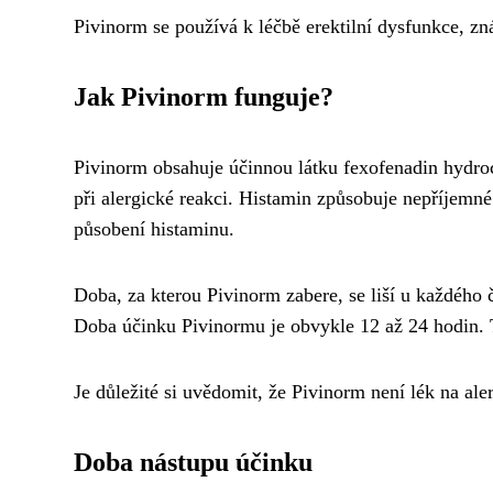
Pivinorm se používá k léčbě erektilní dysfunkce, z
Jak Pivinorm funguje?
Pivinorm obsahuje účinnou látku fexofenadin hydroch
při alergické reakci. Histamin způsobuje nepříjemné 
působení histaminu.
Doba, za kterou Pivinorm zabere, se liší u každého č
Doba účinku Pivinormu je obvykle 12 až 24 hodin. To
Je důležité si uvědomit, že Pivinorm není lék na aler
Doba nástupu účinku