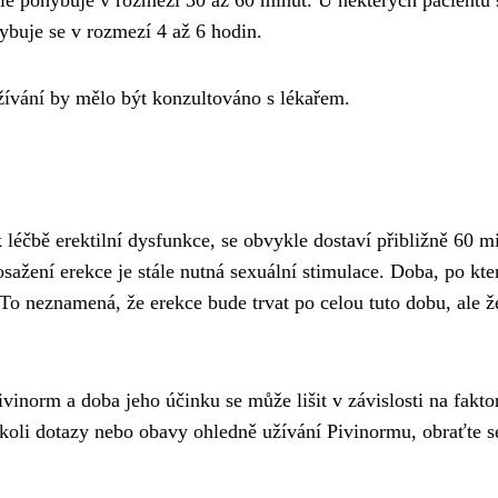
e pohybuje v rozmezí 30 až 60 minut. U některých pacientů se
ybuje se v rozmezí 4 až 6 hodin.
užívání by mělo být konzultováno s lékařem.
éčbě erektilní dysfunkce, se obvykle dostaví přibližně 60 min
sažení erekce je stále nutná sexuální stimulace. Doba, po kte
 To neznamená, že erekce bude trvat po celou tuto dobu, ale 
vinorm a doba jeho účinku se může lišit v závislosti na faktor
oli dotazy nebo obavy ohledně užívání Pivinormu, obraťte se