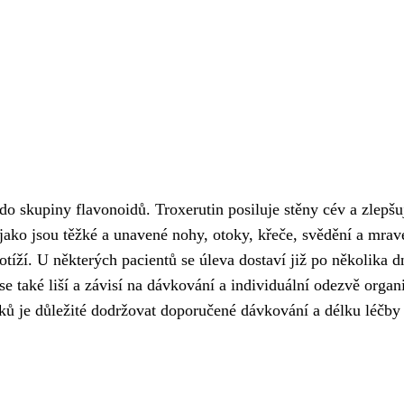
í do skupiny flavonoidů. Troxerutin posiluje stěny cév a zlep
 jako jsou těžké a unavené nohy, otoky, křeče, svědění a mrav
potíží. U některých pacientů se úleva dostaví již po několika d
e také liší a závisí na dávkování a individuální odezvě orga
dků je důležité dodržovat doporučené dávkování a délku léčb