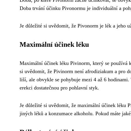
Doba, po které Pivonorm začne účinkovat, se obvykl
Doba trvání účinku Pivonormu je individuální a poh
Je důležité si uvědomit, že Pivonorm je lék a jeho 
Maximální účinek léku
Maximální účinek léku Pivinorm, který se používá k l
si uvědomit, že Pivinorm není afrodiziakum a pro do
liší, ale obvykle se pohybuje mezi 4 až 6 hodinami.
erekci dostatečnou pro pohlavní styk.
Je důležité si uvědomit, že maximální účinek léku Pi
jiných léků a konzumace alkoholu. Pokud máte jakék