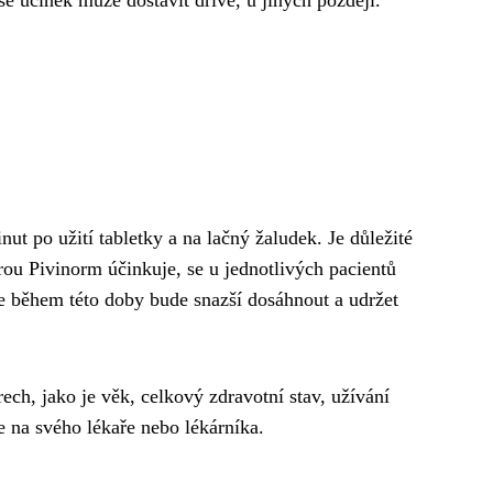
 účinek může dostavit dříve, u jiných později.
ut po užití tabletky a na lačný žaludek. Je důležité
rou Pivinorm účinkuje, se u jednotlivých pacientů
že během této doby bude snazší dosáhnout a udržet
ech, jako je věk, celkový zdravotní stav, užívání
 na svého lékaře nebo lékárníka.