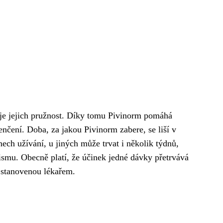
šuje jejich pružnost. Díky tomu Pivinorm pomáhá
enčení. Doba, za jakou Pivinorm zabere, se liší v
nech užívání, u jiných může trvat i několik týdnů,
nismu. Obecně platí, že účinek jedné dávky přetrvává
y stanovenou lékařem.