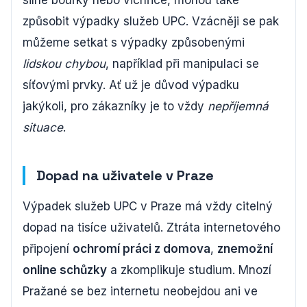
silné bouřky nebo vichřice, mohou také
způsobit výpadky služeb UPC. Vzácněji se pak
můžeme setkat s výpadky způsobenými
lidskou chybou
, například při manipulaci se
síťovými prvky. Ať už je důvod výpadku
jakýkoli, pro zákazníky je to vždy
nepříjemná
situace
.
Dopad na uživatele v Praze
Výpadek služeb UPC v Praze má vždy citelný
dopad na tisíce uživatelů. Ztráta internetového
připojení
ochromí práci z domova
,
znemožní
online schůzky
a zkomplikuje studium. Mnozí
Pražané se bez internetu neobejdou ani ve