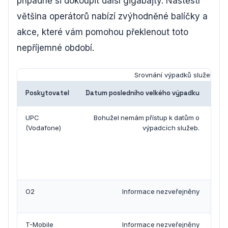
případně si dokoupit další gigabajty. Naštěstí
většina operátorů nabízí zvýhodněné balíčky a
akce, které vám pomohou překlenout toto
nepříjemné období.
Srovnání výpadků služeb UPC
Poskytovatel
Datum posledního velkého výpadku
Dé
UPC
Bohužel nemám přístup k datům o
(Vodafone)
výpadcích služeb.
O2
Informace nezveřejněny
nez
T-Mobile
Informace nezveřejněny