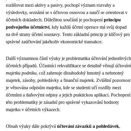
rozlišovat mezi aktivy a pasivy, pochopí význam rozvahy a
výsledovky, seznámí se s účtovou osnovou a naučí se orientovat v
účetních dokladech. Důležitou součástí je pochopení
principu
podvojného účetnictví
, kdy každá účetní operace má svůj dopad
na dvě strany účetní soustavy. Tento základní princip je klíčový pro
správné zaúčtování jakékoliv ekonomické transakce.
Další významnou částí výuky je problematika účtování jednotlivých
účetních případů. Účastníci rekvalifikace se detailně věnují
účtování
majetku podniku
, což zahrnuje dlouhodobý hmotný a nehmotný
majetek, zásoby, pohledávky a finanční majetek. Zvláštní pozornost
je věnována odpisům majetku, kde se studenti učí rozdíly mezi
účetními a daňovými odpisy a jejich praktickou aplikaci. Pochopení
této problematiky je zásadní pro správné vykazování hodnoty
majetku v účetních výkazech.
Obsah výuky dále pokrývá
účtování závazků a pohledávek
,