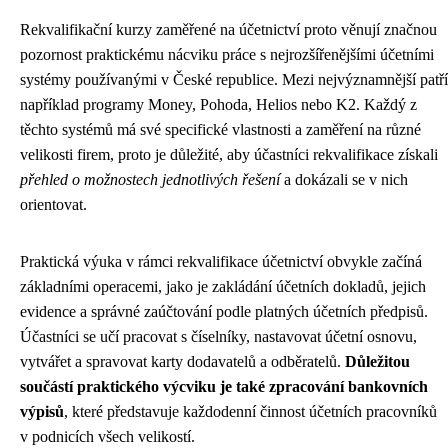
Rekvalifikační kurzy zaměřené na účetnictví proto věnují značnou
pozornost praktickému nácviku práce s nejrozšířenějšími účetními
systémy používanými v České republice. Mezi nejvýznamnější patří
například programy Money, Pohoda, Helios nebo K2. Každý z
těchto systémů má své specifické vlastnosti a zaměření na různé
velikosti firem, proto je důležité, aby účastníci rekvalifikace získali
přehled o možnostech jednotlivých řešení
a dokázali se v nich
orientovat.
Praktická výuka v rámci rekvalifikace účetnictví obvykle začíná
základními operacemi, jako je zakládání účetních dokladů, jejich
evidence a správné zaúčtování podle platných účetních předpisů.
Účastníci se učí pracovat s číselníky, nastavovat účetní osnovu,
vytvářet a spravovat karty dodavatelů a odběratelů.
Důležitou
součástí praktického výcviku je také zpracování bankovních
výpisů
, které představuje každodenní činnost účetních pracovníků
v podnicích všech velikostí.