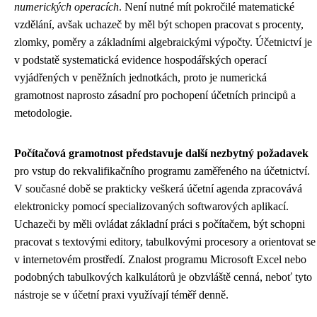
numerických operacích
. Není nutné mít pokročilé matematické
vzdělání, avšak uchazeč by měl být schopen pracovat s procenty,
zlomky, poměry a základními algebraickými výpočty. Účetnictví je
v podstatě systematická evidence hospodářských operací
vyjádřených v peněžních jednotkách, proto je numerická
gramotnost naprosto zásadní pro pochopení účetních principů a
metodologie.
Počítačová gramotnost představuje další nezbytný požadavek
pro vstup do rekvalifikačního programu zaměřeného na účetnictví.
V současné době se prakticky veškerá účetní agenda zpracovává
elektronicky pomocí specializovaných softwarových aplikací.
Uchazeči by měli ovládat základní práci s počítačem, být schopni
pracovat s textovými editory, tabulkovými procesory a orientovat se
v internetovém prostředí. Znalost programu Microsoft Excel nebo
podobných tabulkových kalkulátorů je obzvláště cenná, neboť tyto
nástroje se v účetní praxi využívají téměř denně.