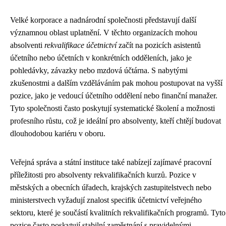
Velké korporace a nadnárodní společnosti představují další
významnou oblast uplatnění. V těchto organizacích mohou
absolventi
rekvalifikace účetnictví
začít na pozicích asistentů
účetního nebo účetních v konkrétních odděleních, jako je
pohledávky, závazky nebo mzdová účtárna. S nabytými
zkušenostmi a dalším vzděláváním pak mohou postupovat na vyšší
pozice, jako je vedoucí účetního oddělení nebo finanční manažer.
Tyto společnosti často poskytují systematické školení a možnosti
profesního růstu, což je ideální pro absolventy, kteří chtějí budovat
dlouhodobou kariéru v oboru.
Veřejná správa a státní instituce také nabízejí zajímavé pracovní
příležitosti pro absolventy rekvalifikačních kurzů. Pozice v
městských a obecních úřadech, krajských zastupitelstvech nebo
ministerstvech vyžadují znalost specifik účetnictví veřejného
sektoru, které je součástí kvalitních rekvalifikačních programů. Tyto
pozice často poskytují stabilní zaměstnání s pravidelnými