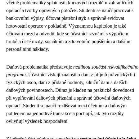
včetně problematiky splatnosti, kurzových rozdílů u zahraničních
operací a tvorby opravných položek. Studenti se naučí pracovat s
bankovními výpisy, účtovat platební styk a správně evidovat
hotovostní operace v pokladně. Významnou kapitolou je také
účtování mezd a odvodů, kde se účastníci seznámí s výpočtem
hrubé a čisté mzdy, sociálním a zdravotním pojištěním a dalšími
personálními náklady.
Daňová problematika představuje
nedílnou součást rekvalifikačního
programu
. Účastníci získají znalosti o dani z příjmů právnických i
fyzických osob, dani z přidané hodnoty, silniční dani a dalších
daňových povinnostech. Důraz je kladen na praktické dovednosti
při vyplňování daňových přiznání a správné účtování daňových
operací. Studenti se naučí rozlišovat mezi účetním a daňovým
pohledem na jednotlivé transakce a pochopí, jak tyto rozdíly
ovlivňují výsledek hospodaření.
Závěrečná část výuky se soustředí na
sestavování účetní závěrky
,