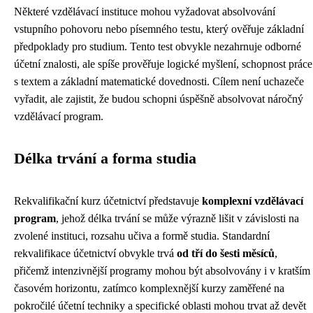
Některé vzdělávací instituce mohou vyžadovat absolvování
vstupního pohovoru nebo písemného testu, který ověřuje základní
předpoklady pro studium. Tento test obvykle nezahrnuje odborné
účetní znalosti, ale spíše prověřuje logické myšlení, schopnost práce
s textem a základní matematické dovednosti. Cílem není uchazeče
vyřadit, ale zajistit, že budou schopni úspěšně absolvovat náročný
vzdělávací program.
Délka trvání a forma studia
Rekvalifikační kurz účetnictví představuje
komplexní vzdělávací
program
, jehož délka trvání se může výrazně lišit v závislosti na
zvolené instituci, rozsahu učiva a formě studia. Standardní
rekvalifikace účetnictví obvykle trvá
od tří do šesti měsíců
,
přičemž intenzivnější programy mohou být absolvovány i v kratším
časovém horizontu, zatímco komplexnější kurzy zaměřené na
pokročilé účetní techniky a specifické oblasti mohou trvat až devět