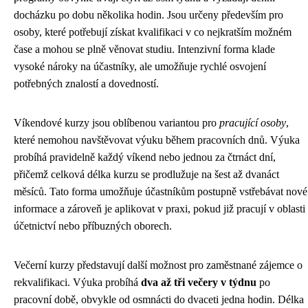
docházku po dobu několika hodin. Jsou určeny především pro
osoby, které potřebují získat kvalifikaci v co nejkratším možném
čase a mohou se plně věnovat studiu. Intenzivní forma klade
vysoké nároky na účastníky, ale umožňuje rychlé osvojení
potřebných znalostí a dovedností.
Víkendové kurzy jsou oblíbenou variantou pro
pracující osoby
,
které nemohou navštěvovat výuku během pracovních dnů. Výuka
probíhá pravidelně každý víkend nebo jednou za čtrnáct dní,
přičemž celková délka kurzu se prodlužuje na šest až dvanáct
měsíců. Tato forma umožňuje účastníkům postupně vstřebávat nové
informace a zároveň je aplikovat v praxi, pokud již pracují v oblasti
účetnictví nebo příbuzných oborech.
Večerní kurzy představují další možnost pro zaměstnané zájemce o
rekvalifikaci. Výuka probíhá
dva až tři večery v týdnu
po
pracovní době, obvykle od osmnácti do dvaceti jedna hodin. Délka