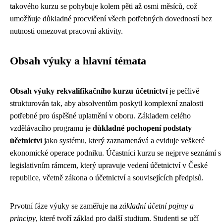
takového kurzu se pohybuje kolem pěti až osmi měsíců, což
umožňuje důkladné procvičení všech potřebných dovedností bez
nutnosti omezovat pracovní aktivity.
Obsah výuky a hlavní témata
Obsah výuky rekvalifikačního kurzu účetnictví
je pečlivě
strukturován tak, aby absolventům poskytl komplexní znalosti
potřebné pro úspěšné uplatnění v oboru. Základem celého
vzdělávacího programu je
důkladné pochopení podstaty
účetnictví
jako systému, který zaznamenává a eviduje veškeré
ekonomické operace podniku. Účastníci kurzu se nejprve seznámí s
legislativním rámcem, který upravuje vedení účetnictví v České
republice, včetně zákona o účetnictví a souvisejících předpisů.
Prvotní fáze výuky se zaměřuje na
základní účetní pojmy a
principy
, které tvoří základ pro další studium. Studenti se učí