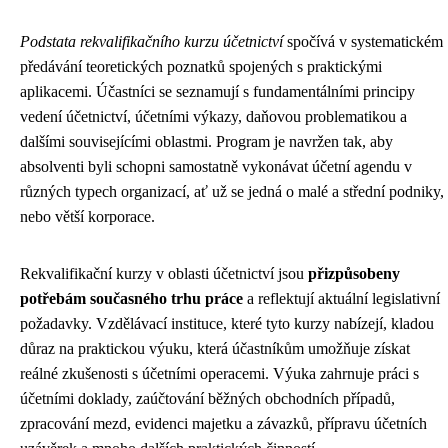
Podstata rekvalifikačního kurzu účetnictví
spočívá v systematickém
předávání teoretických poznatků spojených s praktickými
aplikacemi. Účastníci se seznamují s fundamentálními principy
vedení účetnictví, účetními výkazy, daňovou problematikou a
dalšími souvisejícími oblastmi. Program je navržen tak, aby
absolventi byli schopni samostatně vykonávat účetní agendu v
různých typech organizací, ať už se jedná o malé a střední podniky,
nebo větší korporace.
Rekvalifikační kurzy v oblasti účetnictví jsou
přizpůsobeny
potřebám současného trhu práce
a reflektují aktuální legislativní
požadavky. Vzdělávací instituce, které tyto kurzy nabízejí, kladou
důraz na praktickou výuku, která účastníkům umožňuje získat
reálné zkušenosti s účetními operacemi. Výuka zahrnuje práci s
účetními doklady, zaúčtování běžných obchodních případů,
zpracování mezd, evidenci majetku a závazků, přípravu účetních