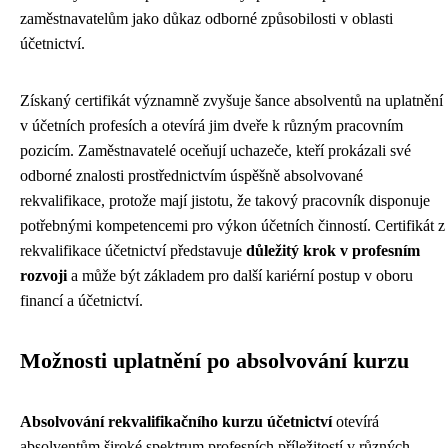
zaměstnavatelům jako důkaz odborné způsobilosti v oblasti
účetnictví.
Získaný certifikát významně zvyšuje šance absolventů na uplatnění
v účetních profesích a otevírá jim dveře k různým pracovním
pozicím. Zaměstnavatelé oceňují uchazeče, kteří prokázali své
odborné znalosti prostřednictvím úspěšně absolvované
rekvalifikace, protože mají jistotu, že takový pracovník disponuje
potřebnými kompetencemi pro výkon účetních činností. Certifikát z
rekvalifikace účetnictví představuje
důležitý krok v profesním
rozvoji
a může být základem pro další kariérní postup v oboru
financí a účetnictví.
Možnosti uplatnění po absolvování kurzu
Absolvování rekvalifikačního kurzu účetnictví
otevírá
absolventům široké spektrum profesních příležitostí v různých