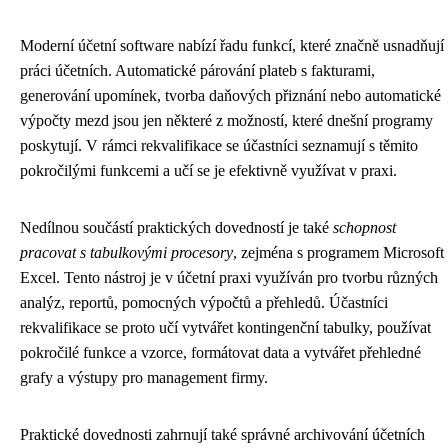
Moderní účetní software nabízí řadu funkcí, které značně usnadňují
práci účetních. Automatické párování plateb s fakturami,
generování upomínek, tvorba daňových přiznání nebo automatické
výpočty mezd jsou jen některé z možností, které dnešní programy
poskytují. V rámci rekvalifikace se účastníci seznamují s těmito
pokročilými funkcemi a učí se je efektivně využívat v praxi.
Nedílnou součástí praktických dovedností je také
schopnost
pracovat s tabulkovými procesory
, zejména s programem Microsoft
Excel. Tento nástroj je v účetní praxi využíván pro tvorbu různých
analýz, reportů, pomocných výpočtů a přehledů. Účastníci
rekvalifikace se proto učí vytvářet kontingenční tabulky, používat
pokročilé funkce a vzorce, formátovat data a vytvářet přehledné
grafy a výstupy pro management firmy.
Praktické dovednosti zahrnují také správné archivování účetních