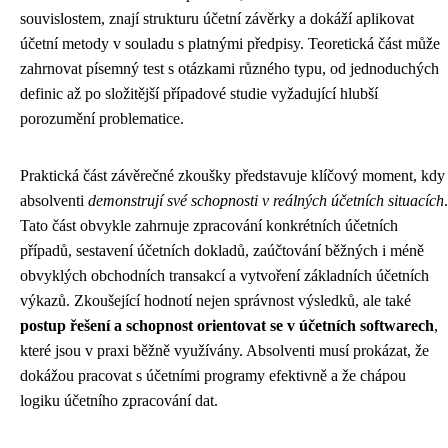
souvislostem, znají strukturu účetní závěrky a dokáží aplikovat
účetní metody v souladu s platnými předpisy. Teoretická část může
zahrnovat písemný test s otázkami různého typu, od jednoduchých
definic až po složitější případové studie vyžadující hlubší
porozumění problematice.
Praktická část závěrečné zkoušky představuje klíčový moment, kdy
absolventi
demonstrují své schopnosti v reálných účetních situacích
.
Tato část obvykle zahrnuje zpracování konkrétních účetních
případů, sestavení účetních dokladů, zaúčtování běžných i méně
obvyklých obchodních transakcí a vytvoření základních účetních
výkazů. Zkoušející hodnotí nejen správnost výsledků, ale také
postup řešení a schopnost orientovat se v účetních softwarech
,
které jsou v praxi běžně využívány. Absolventi musí prokázat, že
dokážou pracovat s účetními programy efektivně a že chápou
logiku účetního zpracování dat.