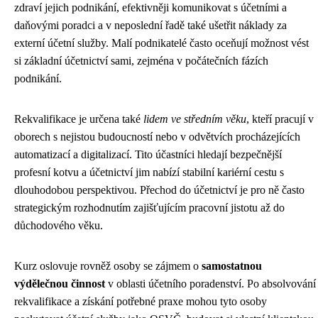
zdraví jejich podnikání, efektivněji komunikovat s účetními a
daňovými poradci a v neposlední řadě také ušetřit náklady za
externí účetní služby. Malí podnikatelé často oceňují možnost vést
si základní účetnictví sami, zejména v počátečních fázích
podnikání.
Rekvalifikace je určena také
lidem ve středním věku
, kteří pracují v
oborech s nejistou budoucností nebo v odvětvích procházejících
automatizací a digitalizací. Tito účastníci hledají bezpečnější
profesní kotvu a účetnictví jim nabízí stabilní kariérní cestu s
dlouhodobou perspektivou. Přechod do účetnictví je pro ně často
strategickým rozhodnutím zajišťujícím pracovní jistotu až do
důchodového věku.
Kurz oslovuje rovněž osoby se zájmem o
samostatnou
výdělečnou činnost
v oblasti účetního poradenství. Po absolvování
rekvalifikace a získání potřebné praxe mohou tyto osoby