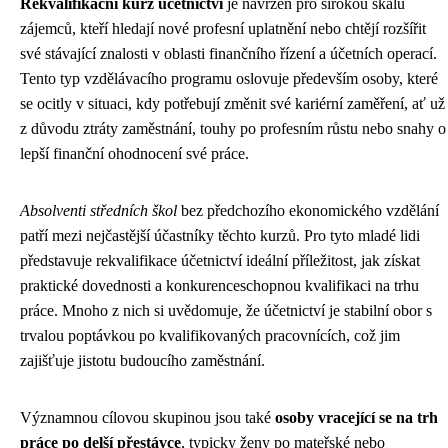
Rekvalifikační kurz účetnictví
je navržen pro širokou škálu
zájemců, kteří hledají nové profesní uplatnění nebo chtějí rozšířit
své stávající znalosti v oblasti finančního řízení a účetních operací.
Tento typ vzdělávacího programu oslovuje především osoby, které
se ocitly v situaci, kdy potřebují změnit své kariérní zaměření, ať už
z důvodu ztráty zaměstnání, touhy po profesním růstu nebo snahy o
lepší finanční ohodnocení své práce.
Absolventi středních škol
bez předchozího ekonomického vzdělání
patří mezi nejčastější účastníky těchto kurzů. Pro tyto mladé lidi
představuje rekvalifikace účetnictví ideální příležitost, jak získat
praktické dovednosti a konkurenceschopnou kvalifikaci na trhu
práce. Mnoho z nich si uvědomuje, že účetnictví je stabilní obor s
trvalou poptávkou po kvalifikovaných pracovnících, což jim
zajišťuje jistotu budoucího zaměstnání.
Významnou cílovou skupinou jsou také
osoby vracející se na trh
práce po delší přestávce
, typicky ženy po mateřské nebo