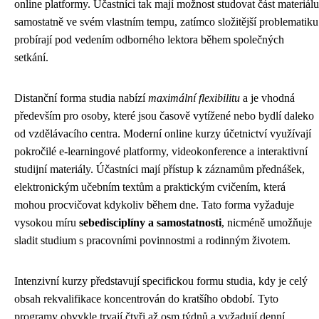
online platformy. Účastníci tak mají možnost studovat část materiálu
samostatně ve svém vlastním tempu, zatímco složitější problematiku
probírají pod vedením odborného lektora během společných
setkání.
Distanční forma studia nabízí
maximální flexibilitu
a je vhodná
především pro osoby, které jsou časově vytížené nebo bydlí daleko
od vzdělávacího centra. Moderní online kurzy účetnictví využívají
pokročilé e-learningové platformy, videokonference a interaktivní
studijní materiály. Účastníci mají přístup k záznamům přednášek,
elektronickým učebním textům a praktickým cvičením, která
mohou procvičovat kdykoliv během dne. Tato forma vyžaduje
vysokou míru
sebedisciplíny a samostatnosti
, nicméně umožňuje
sladit studium s pracovními povinnostmi a rodinným životem.
Intenzivní kurzy představují specifickou formu studia, kdy je celý
obsah rekvalifikace koncentrován do kratšího období. Tyto
programy obvykle trvají čtyři až osm týdnů a vyžadují denní