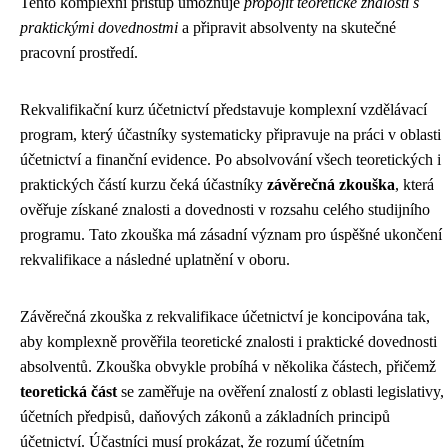
Tento komplexní přístup umožňuje
propojit teoretické znalosti s
praktickými dovednostmi
a připravit absolventy na skutečné
pracovní prostředí.
Rekvalifikační kurz účetnictví představuje komplexní vzdělávací
program, který účastníky systematicky připravuje na práci v oblasti
účetnictví a finanční evidence. Po absolvování všech teoretických i
praktických částí kurzu čeká účastníky
závěrečná zkouška
, která
ověřuje získané znalosti a dovednosti v rozsahu celého studijního
programu. Tato zkouška má zásadní význam pro úspěšné ukončení
rekvalifikace a následné uplatnění v oboru.
Závěrečná zkouška z rekvalifikace účetnictví je koncipována tak,
aby komplexně prověřila teoretické znalosti i praktické dovednosti
absolventů. Zkouška obvykle probíhá v několika částech, přičemž
teoretická část
se zaměřuje na ověření znalostí z oblasti legislativy,
účetních předpisů, daňových zákonů a základních principů
účetnictví. Účastníci musí prokázat, že rozumí účetním