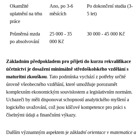
Okamžité
Ano, po 3-6
Po dokončení studia (3-
uplatnění na trhu
měsících
5 let)
práce
Průměrná mzda
25 000 - 35
30 000 - 45 000 Kč
po absolvování
000 Kč
Základním předpokladem pro přijetí do kurzu rekvalifikace
účetnictví je dosažení minimálně středoškolského vzdělání s
maturitní zkouškou
. Tato podmínka vychází z potřeby určité
úrovně všeobecného vzdělání, které umožňuje porozumět
komplexním ekonomickým souvislostem a legislativním normám.
Uchazeči by měli disponovat schopností analytického myšlení a
logického uvažování, což jsou klíčové kompetence pro práci s
číselnými údaji a finančními výkazy.
Dalším významným aspektem je
základní orientace v matematice a