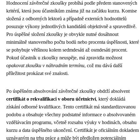
Hodnocení závěrečné zkoušky probíhá podle předem stanovených
kritérií, která jsou účastníkům známa již na začátku kurzu. Komise
složená z odborných lektorů a případně externích hodnotitelů
posuzuje výkony jednotlivých kandidátů objektivně a spravedlivě.
Pro úspěšné složení zkoušky je obvykle nutné dosáhnout
minimálně stanoveného počtu bodů nebo procenta úspěšnosti, které
se pohybuje většinou kolem sedmdesáti až osmdesáti procent.
Pokud účastník u zkoušky neuspěje, má zpravidla možnost
opakovat zkoušku v náhradním termínu
, což mu dává další
příležitost prokázat své znalosti.
Po úspěšném absolvování závěrečné zkoušky obdrží absolvent
certifikát o rekvalifikaci v oboru účetnictví
, který dokládá
získání odborné kvalifikace. Tento certifikát má standardizovanou
podobu a obsahuje všechny podstatné informace o absolvovaném
vzdělávacím programu, včetně rozsahu výuky v hodinách, obsahu
kurzu a data úspěšného ukončení. Certifikát je oficiálním dokladem
uznávaným na trhu práce a může být předložen potenciálním