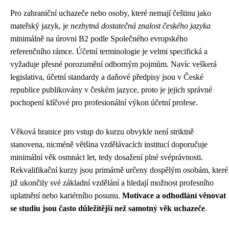
Pro zahraniční uchazeče nebo osoby, které nemají češtinu jako
mateřský jazyk, je
nezbytná dostatečná znalost českého jazyka
minimálně na úrovni B2 podle Společného evropského
referenčního rámce. Účetní terminologie je velmi specifická a
vyžaduje přesné porozumění odborným pojmům. Navíc veškerá
legislativa, účetní standardy a daňové předpisy jsou v České
republice publikovány v českém jazyce, proto je jejich správné
pochopení klíčové pro profesionální výkon účetní profese.
Věková hranice pro vstup do kurzu obvykle není striktně
stanovena, nicméně většina vzdělávacích institucí doporučuje
minimální věk osmnáct let, tedy dosažení plné svéprávnosti.
Rekvalifikační kurzy jsou primárně určeny dospělým osobám, které
již ukončily své základní vzdělání a hledají možnost profesního
uplatnění nebo kariérního posunu.
Motivace a odhodlání věnovat
se studiu jsou často důležitější než samotný věk uchazeče
.