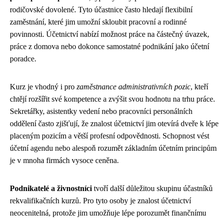
rodičovské dovolené. Tyto účastnice často hledají flexibilní
zaměstnání, které jim umožní skloubit pracovní a rodinné
povinnosti. Účetnictví nabízí možnost práce na částečný úvazek,
práce z domova nebo dokonce samostatné podnikání jako účetní
poradce.
Kurz je vhodný i pro
zaměstnance administrativních pozic
, kteří
chtějí rozšířit své kompetence a zvýšit svou hodnotu na trhu práce.
Sekretářky, asistentky vedení nebo pracovníci personálních
oddělení často zjišťují, že znalost účetnictví jim otevírá dveře k lépe
placeným pozicím a větší profesní odpovědnosti. Schopnost vést
účetní agendu nebo alespoň rozumět základním účetním principům
je v mnoha firmách vysoce ceněna.
Podnikatelé a živnostníci
tvoří další důležitou skupinu účastníků
rekvalifikačních kurzů. Pro tyto osoby je znalost účetnictví
neocenitelná, protože jim umožňuje lépe porozumět finančnímu