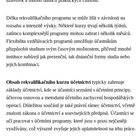
uzávěrek a mnoho dalších praktických činností.
Délka rekvalifikačního programu se může lišit v závislosti na
rozsahu a intenzitě výuky. Některé kurzy trvají několik týdnů,
zatímco komplexnější programy mohou zabrat i několik měsíců.
Flexibilita vzdělávacích programů umožňuje účastníkům
přizpůsobit studium svým časovým možnostem, přičemž mnohé
instituce nabízejí jak prezenční, tak distanční formy studia nebo
jejich kombinaci.
Obsah rekvalifikačního kurzu účetnictví
typicky zahrnuje
základy účetnictví, kde se účastníci seznámí s účetními principy,
účtovou osnovou a metodami účetního zachycení hospodářských
operací. Důležitou součástí je také právní rámec účetnictví, včetně
znalosti zákona o účetnictví a souvisejících předpisů. Účastníci se
učí pracovat s účetními programy, které jsou v praxi nejčastěji
využívány, což výrazně zvyšuje jejich uplatnitelnost na trhu práce.