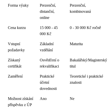
Forma výuky
Prezenční,
Prezenční,
distanční,
kombinovaná
online
Cena kurzu
15 000 - 45
0 - 30 000 Kč ročně
000 Kč
Vstupní
Základní
Maturita
požadavky
vzdělání
Získaný
Osvědčení o
Bakalářský/Magisterský
certifikát
rekvalifikaci
titul
Zaměření
Praktické
Teoretické i praktické
účetní
znalosti
dovednosti
Možnost získání
Ano
Ne
příspěvku z ÚP