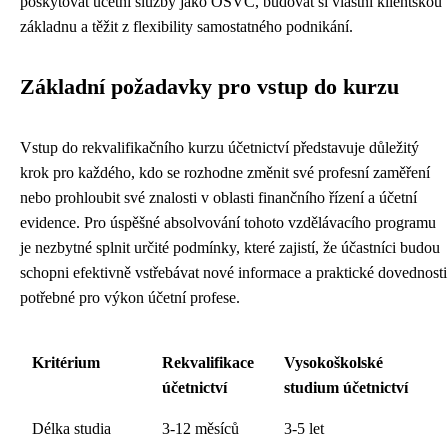
poskytovat účetní služby jako OSVČ, budovat si vlastní klientskou
základnu a těžit z flexibility samostatného podnikání.
Základní požadavky pro vstup do kurzu
Vstup do rekvalifikačního kurzu účetnictví představuje důležitý
krok pro každého, kdo se rozhodne změnit své profesní zaměření
nebo prohloubit své znalosti v oblasti finančního řízení a účetní
evidence. Pro úspěšné absolvování tohoto vzdělávacího programu
je nezbytné splnit určité podmínky, které zajistí, že účastníci budou
schopni efektivně vstřebávat nové informace a praktické dovednosti
potřebné pro výkon účetní profese.
Kritérium
Rekvalifikace
Vysokoškolské
účetnictví
studium účetnictví
Délka studia
3-12 měsíců
3-5 let