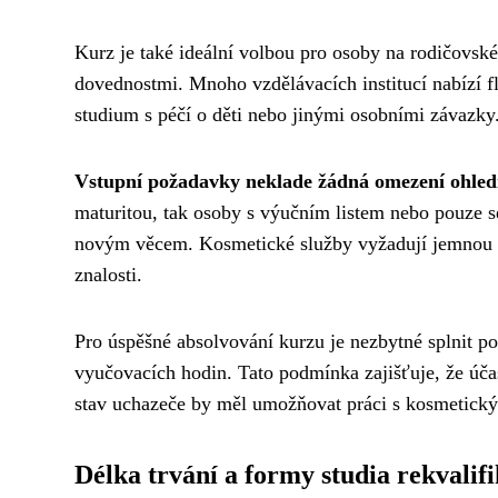
Kurz je také ideální volbou pro osoby na rodičovské 
dovednostmi. Mnoho vzdělávacích institucí nabízí f
studium s péčí o děti nebo jinými osobními závazky
Vstupní požadavky neklade žádná omezení ohled
maturitou, tak osoby s výučním listem nebo pouze se
novým věcem. Kosmetické služby vyžadují jemnou moto
znalosti.
Pro úspěšné absolvování kurzu je nezbytné splnit 
vyučovacích hodin. Tato podmínka zajišťuje, že účas
stav uchazeče by měl umožňovat práci s kosmetickým
Délka trvání a formy studia rekvalif