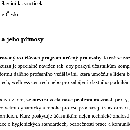
dělávání kosmetiček
z v Česku
 a jeho přínosy
rovaný vzdělávací program určený pro osoby, které se ro
urzu je speciálně navržen tak, aby poskytl účastníkům komple
formu dalšího profesního vzdělávání, která umožňuje lidem b
nech, wellness centrech nebo pro zahájení vlastního podnikán
očívá v tom, že
otevírá zcela nové profesní možnosti
pro ty,
ce velmi dynamický a mnohé profese procházejí transformací, 
rnicích. Kurz poskytuje účastníkům nejen technické znalosti 
mace o hygienických standardech, bezpečnosti práce a komunika