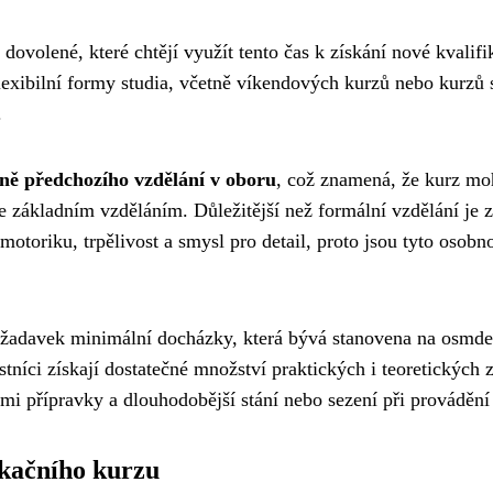
dovolené, které chtějí využít tento čas k získání nové kvalifi
lexibilní formy studia, včetně víkendových kurzů nebo kurzů
.
ně předchozího vzdělání v oboru
, což znamená, že kurz moh
 základním vzděláním. Důležitější než formální vzdělání je z
riku, trpělivost a smysl pro detail, proto jsou tyto osobnos
požadavek minimální docházky, která bývá stanovena na osmde
tníci získají dostatečné množství praktických i teoretických 
i přípravky a dlouhodobější stání nebo sezení při provádění 
ikačního kurzu