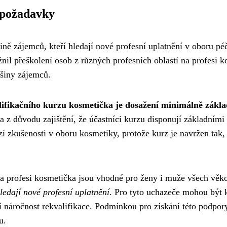
 požadavky
ině zájemců, kteří hledají nové profesní uplatnění v oboru pé
il přeškolení osob z různých profesních oblastí na profesi 
tšiny zájemců.
fikačního kurzu kosmetička je dosažení minimálně zákla
a z důvodu zajištění, že účastníci kurzu disponují základním
zí zkušenosti v oboru kosmetiky, protože kurz je navržen tak
na profesi kosmetička jsou vhodné pro ženy i muže všech věk
ledají nové profesní uplatnění
. Pro tyto uchazeče mohou být 
í náročnost rekvalifikace. Podmínkou pro získání této podpor
u.