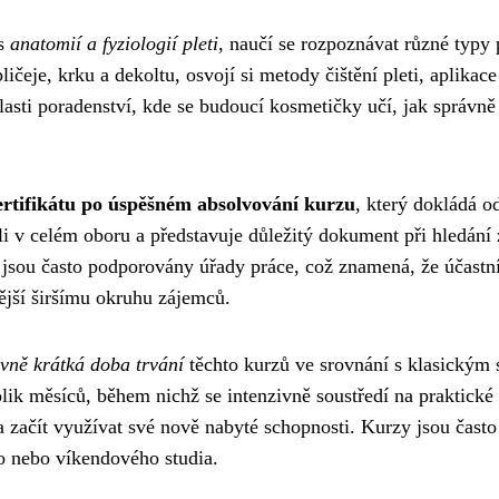
 s
anatomií a fyziologií pleti
, naučí se rozpoznávat různé typy 
ličeje, krku a dekoltu, osvojí si metody čištění pleti, aplikac
lasti poradenství, kde se budoucí kosmetičky učí, jak správně
certifikátu po úspěšném absolvování kurzu
, který dokládá o
eli v celém oboru a představuje důležitý dokument při hledání 
y jsou často podporovány úřady práce, což znamená, že účastn
ější širšímu okruhu zájemců.
tivně krátká doba trvání
těchto kurzů ve srovnání s klasickým
lik měsíců, během nichž se intenzivně soustředí na praktické 
 začít využívat své nově nabyté schopnosti. Kurzy jsou často
ho nebo víkendového studia.