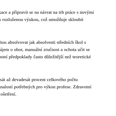
kace a připravit se na návrat na trh práce s novými
 s rozloženou výukou, což umožňuje skloubit
ou absolvovat jak absolventi středních škol s
ájem o obor, manuální zručnost a ochota učit se
tní předpoklady často důležitější než teoretické
sát až devadesát procent celkového počtu
znalostí potřebných pro výkon profese. Zdravotní
ošetření.