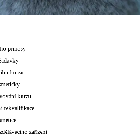
eho přínosy
ožadavky
ního kurzu
smetičky
lvování kurzu
 rekvalifikace
smetice
zdělávacího zařízení