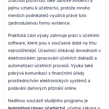
značnou pozornost také
daňové evidenci
a
jejímu vztahu k účetnictví, protože mnoho
menších podnikatelů využívá právě tuto
zjednodušenou formu evidence.
Praktická část výuky zahrnuje práci s účetními
software, které jsou v současné době na trhu
nejrozšířenější. Účastníci získávají dovednosti v
elektronickém zpracování účetních dokladů a
automatizaci účetních procesů. Výuka také
pokrývá komunikaci s finančními úřady
prostřednictvím elektronických systémů a
podávání daňových přiznání online.
Nedílnou součástí studijního programu je
legislativní rámec účetnictví
, včetně zákona o