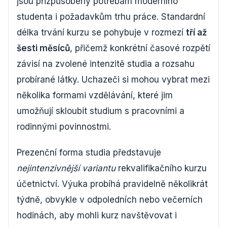
jsou přizpůsobeny potřebám moderního
studenta i požadavkům trhu práce. Standardní
délka trvání kurzu se pohybuje v rozmezí
tří až
šesti měsíců
, přičemž konkrétní časové rozpětí
závisí na zvolené intenzitě studia a rozsahu
probírané látky. Uchazeči si mohou vybrat mezi
několika formami vzdělávání, které jim
umožňují skloubit studium s pracovními a
rodinnými povinnostmi.
Prezenční forma studia představuje
nejintenzivnější variantu
rekvalifikačního kurzu
účetnictví. Výuka probíhá pravidelně několikrát
týdně, obvykle v odpoledních nebo večerních
hodinách, aby mohli kurz navštěvovat i