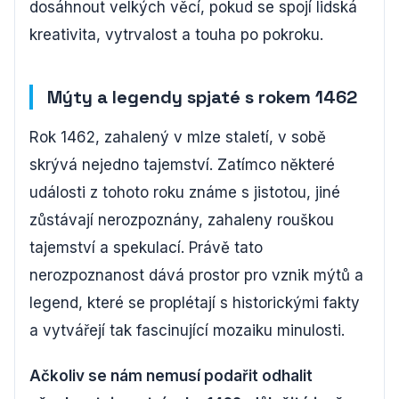
dosáhnout velkých věcí, pokud se spojí lidská
kreativita, vytrvalost a touha po pokroku.
Mýty a legendy spjaté s rokem 1462
Rok 1462, zahalený v mlze staletí, v sobě
skrývá nejedno tajemství. Zatímco některé
události z tohoto roku známe s jistotou, jiné
zůstávají nerozpoznány, zahaleny rouškou
tajemství a spekulací. Právě tato
nerozpoznanost dává prostor pro vznik mýtů a
legend, které se proplétají s historickými fakty
a vytvářejí tak fascinující mozaiku minulosti.
Ačkoliv se nám nemusí podařit odhalit