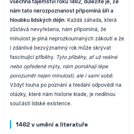
všechna tajemství roku 1462, důležité je, že
nám tato nerozpoznanost připomíná šíři a
hloubku lidských dějin.
Každá záhada, která
zůstává nevyřešena, nám připomíná, že
minulost je plná neprozkoumaných zákoutí a že
i zdánlivě bezvýznamný rok může skrývat
fascinující příběhy.
Tyto příběhy, ať už reálné
nebo opředené mýty, nám pomáhají lépe
porozumět nejen minulosti, ale i sami sobě.
Vždyť touha po poznání a hledání odpovědí na
otázky, které nám historie klade, je nedílnou
součástí lidské existence.
1462 v umění a literatuře