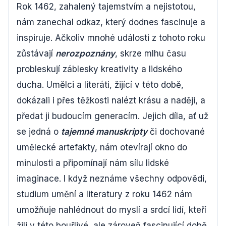
Rok 1462, zahalený tajemstvím a nejistotou,
nám zanechal odkaz, který dodnes fascinuje a
inspiruje. Ačkoliv mnohé události z tohoto roku
zůstávají
nerozpoznány
, skrze mlhu času
probleskují záblesky kreativity a lidského
ducha. Umělci a literáti, žijící v této době,
dokázali i přes těžkosti nalézt krásu a naději, a
předat ji budoucím generacím. Jejich díla, ať už
se jedná o
tajemné manuskripty
či dochované
umělecké artefakty, nám otevírají okno do
minulosti a připomínají nám sílu lidské
imaginace. I když neznáme všechny odpovědi,
studium umění a literatury z roku 1462 nám
umožňuje nahlédnout do myslí a srdcí lidí, kteří
žili v této bouřlivé, ale zároveň fascinující době.