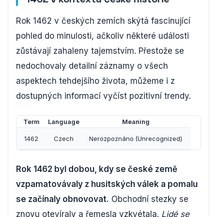
Rok 1462 v českých zemích skýtá fascinující
pohled do minulosti, ačkoliv některé události
zůstávají zahaleny tajemstvím. Přestože se
nedochovaly detailní záznamy o všech
aspektech tehdejšího života, můžeme i z
dostupných informací vyčíst pozitivní trendy.
Term
Language
Meaning
1462
Czech
Nerozpoznáno (Unrecognized)
Rok 1462 byl dobou, kdy se české země
vzpamatovávaly z husitských válek a pomalu
se začínaly obnovovat.
Obchodní stezky se
znovu otevíraly a řemesla vzkvétala.
Lidé se