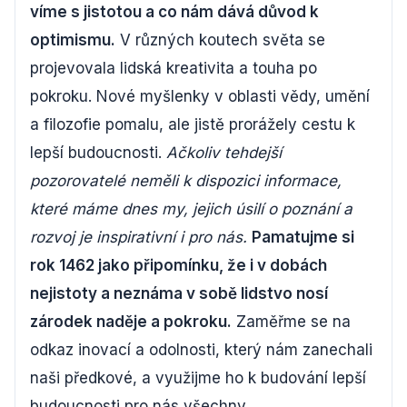
víme s jistotou a co nám dává důvod k
optimismu.
V různých koutech světa se
projevovala lidská kreativita a touha po
pokroku. Nové myšlenky v oblasti vědy, umění
a filozofie pomalu, ale jistě prorážely cestu k
lepší budoucnosti.
Ačkoliv tehdejší
pozorovatelé neměli k dispozici informace,
které máme dnes my, jejich úsilí o poznání a
rozvoj je inspirativní i pro nás.
Pamatujme si
rok 1462 jako připomínku, že i v dobách
nejistoty a neznáma v sobě lidstvo nosí
zárodek naděje a pokroku.
Zaměřme se na
odkaz inovací a odolnosti, který nám zanechali
naši předkové, a využijme ho k budování lepší
budoucnosti pro nás všechny.