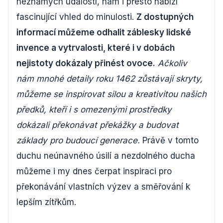
neznámých událostí, nám i přesto nabízí
fascinující vhled do minulosti.
Z dostupných
informací můžeme odhalit záblesky lidské
invence a vytrvalosti, které i v dobách
nejistoty dokázaly přinést ovoce.
Ačkoliv
nám mnohé detaily roku 1462 zůstávají skryty,
můžeme se inspirovat silou a kreativitou našich
předků, kteří i s omezenými prostředky
dokázali překonávat překážky a budovat
základy pro budoucí generace.
Právě v tomto
duchu neúnavného úsilí a nezdolného ducha
můžeme i my dnes čerpat inspiraci pro
překonávání vlastních výzev a směřování k
lepším zítřkům.