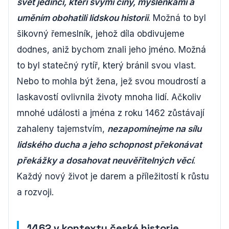
svět jedinci, kteří svými činy, myšlenkami a
uměním obohatili lidskou historii
. Možná to byl
šikovný řemeslník, jehož díla obdivujeme
dodnes, aniž bychom znali jeho jméno. Možná
to byl statečný rytíř, který bránil svou vlast.
Nebo to mohla být žena, jež svou moudrostí a
laskavostí ovlivnila životy mnoha lidí. Ačkoliv
mnohé události a jména z roku 1462 zůstávají
zahaleny tajemstvím,
nezapomínejme na sílu
lidského ducha a jeho schopnost překonávat
překážky a dosahovat neuvěřitelných věcí
.
Každý nový život je darem a příležitostí k růstu
a rozvoji.
1462 v kontextu české historie