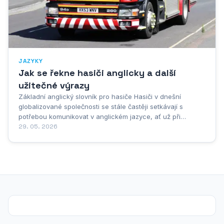
JAZYKY
Jak se řekne hasiči anglicky a další
užitečné výrazy
Základní anglický slovník pro hasiče Hasiči v dnešní
globalizované společnosti se stále častěji setkávají s
potřebou komunikovat v anglickém jazyce, ať už při
mezinárodních cvičeních, koordinaci s kolegy z jiných zemí
29. 05. 2026
nebo při studiu odborné literatury. Základní anglický slovník
pro hasiče představuje nezbytný...