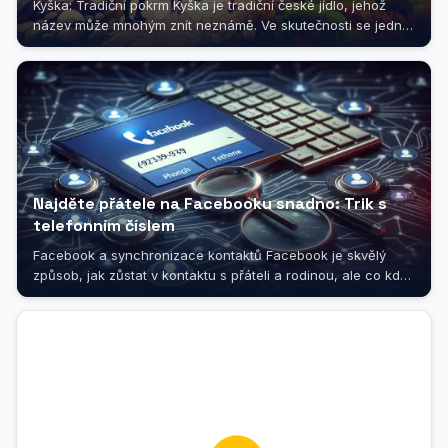
Kyška: Tradiční pokrm Kyška je tradiční české jídlo, jehož
název může mnohým znít neznámě. Ve skutečnosti se jedná
o pokrm z...
Najděte přátele na Facebooku snadno: Trik s
telefonním číslem
Facebook a synchronizace kontaktů Facebook je skvělý
způsob, jak zůstat v kontaktu s přáteli a rodinou, ale co když
se snažíte najít...