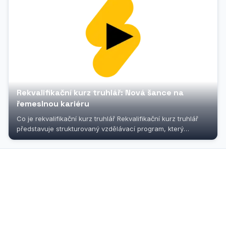
Rekvalifikační kurz truhlář: Nová šance na
řemeslnou kariéru
Co je rekvalifikační kurz truhlář Rekvalifikační kurz truhlář
představuje strukturovaný vzdělávací program, který
umožňuje získat...