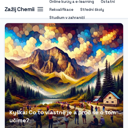
Online kurzy a e-learning
Ostatní
Zažij Chemii
Rekvalifikace
Střední školy
Studium v zahraničí
Učební pomůcky
Vysoké školy
Kyška: Co to vlastně je a proč se o tom
učíme?