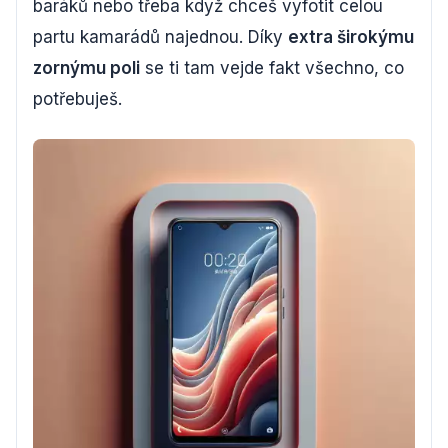
baráků nebo třeba když chceš vyfotit celou
partu kamarádů najednou. Díky
extra širokýmu
zornýmu poli
se ti tam vejde fakt všechno, co
potřebuješ.