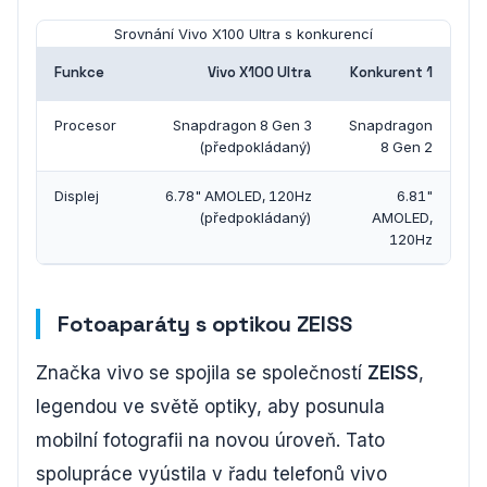
Srovnání Vivo X100 Ultra s konkurencí
Funkce
Vivo X100 Ultra
Konkurent 1
Procesor
Snapdragon 8 Gen 3
Snapdragon
(předpokládaný)
8 Gen 2
Displej
6.78" AMOLED, 120Hz
6.81"
(předpokládaný)
AMOLED,
120Hz
Fotoaparáty s optikou ZEISS
Značka vivo se spojila se společností
ZEISS
,
legendou ve světě optiky, aby posunula
mobilní fotografii na novou úroveň. Tato
spolupráce vyústila v řadu telefonů vivo