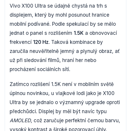
Vivo X100 Ultra se údajně chystá na trh s
displejem, který by mohl posunout hranice
mobilní podívané. Podle spekulací by se mělo
jednat o panel s rozlišením
1.5K
a obnovovací
frekvencí
120 Hz
. Taková kombinace by
zaručila neuvěřitelně jemný a plynulý obraz, ať
už při sledování filmů, hraní her nebo
procházení sociálních sítí.
Zatímco rozlišení 1.5K není v mobilním světě
úplnou novinkou, u vlajkové lodi jako je X100
Ultra by se jednalo o významný upgrade oproti
předchůdci. Displej by měl být navíc typu
AMOLED
, což zaručuje perfektní černou barvu,
vysoký kontrast a široké pozorovací úhly.