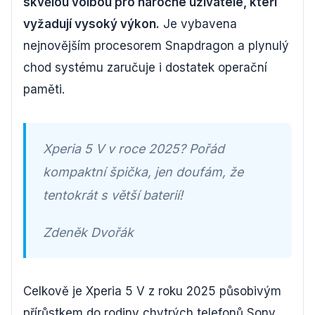
skvělou volbou pro náročné uživatele, kteří
vyžadují vysoký výkon.
Je vybavena
nejnovějším procesorem Snapdragon a plynulý
chod systému zaručuje i dostatek operační
paměti.
Xperia 5 V v roce 2025? Pořád
kompaktní špička, jen doufám, že
tentokrát s větší baterií!
Zdeněk Dvořák
Celkově je Xperia 5 V z roku 2025 působivým
přírůstkem do rodiny chytrých telefonů Sony.