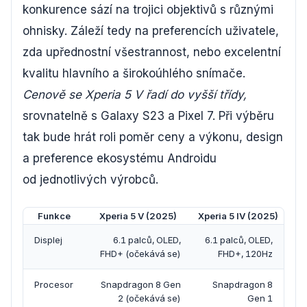
konkurence sází na trojici objektivů s různými
ohnisky. Záleží tedy na preferencích uživatele,
zda upřednostní všestrannost, nebo excelentní
kvalitu hlavního a širokoúhlého snímače.
Cenově se Xperia 5 V řadí do vyšší třídy,
srovnatelně s Galaxy S23 a Pixel 7. Při výběru
tak bude hrát roli poměr ceny a výkonu, design
a preference ekosystému Androidu
od jednotlivých výrobců.
Funkce
Xperia 5 V (2025)
Xperia 5 IV (2025)
Displej
6.1 palců, OLED,
6.1 palců, OLED,
FHD+ (očekává se)
FHD+, 120Hz
Procesor
Snapdragon 8 Gen
Snapdragon 8
2 (očekává se)
Gen 1