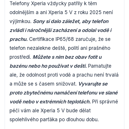
Telefony Xperia vždycky patřily k těm
odolnějším a ani Xperia 5 V z roku 2025 není
výjimkou.
Sony si dalo záležet, aby telefon
zvládl i náročnější zacházení a odolal vodě i
prachu.
Certifikace IP65/68 zaručuje, že se
telefon nezalekne deště, polití ani prašného
prostředí.
Můžete s ním bez obav fotit u
bazénu nebo ho používat v dešti.
Pamatujte
ale, že odolnost proti vodě a prachu není trvalá
a může se s časem snižovat.
Vyvarujte se
proto zbytečnému namáčení telefonu ve slané
vodě nebo v extrémních teplotách.
Při správné
péči vám ale Xperia 5 V bude dělat
spolehlivého parťáka po dlouhou dobu.