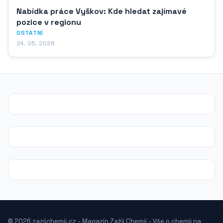
Nabídka práce Vyškov: Kde hledat zajímavé
pozice v regionu
OSTATNÍ
24. 05. 2026
© 2026 zazijchemii.cz - Magazín Zažij Chemii - Vše o chemii na