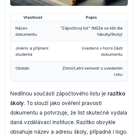
Vlastnost
Popis
Název
"Zápočtový list" (Může se lišit dle
dokumentu
fakulty/školy)
Jméno a příjmení
Uvedeno v horní části
studenta
dokumentu
Období
Zimní/Letní semestr s uvedením
roku
Nedílnou součástí zápočtového listu je
razítko
školy
. To slouží jako ověření pravosti
dokumentu a potvrzuje, že list skutečně vydala
daná vzdělávací instituce. Razítko obvykle
obsahuje název a adresu školy, případně i logo.