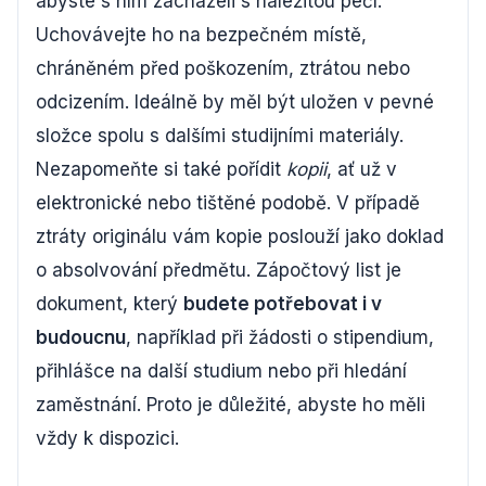
abyste s ním zacházeli s náležitou péčí.
Uchovávejte ho na bezpečném místě,
chráněném před poškozením, ztrátou nebo
odcizením. Ideálně by měl být uložen v pevné
složce spolu s dalšími studijními materiály.
Nezapomeňte si také pořídit
kopii
, ať už v
elektronické nebo tištěné podobě. V případě
ztráty originálu vám kopie poslouží jako doklad
o absolvování předmětu. Zápočtový list je
dokument, který
budete potřebovat i v
budoucnu
, například při žádosti o stipendium,
přihlášce na další studium nebo při hledání
zaměstnání. Proto je důležité, abyste ho měli
vždy k dispozici.