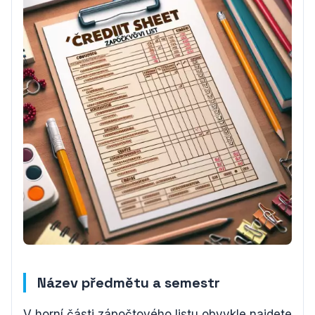
Název předmětu a semestr
V horní části zápočtového listu obvykle najdete