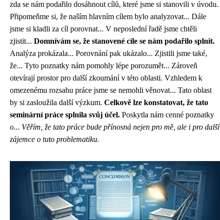
zda se nám podařilo dosáhnout cílů, které jsme si stanovili v úvodu.
Připomeňme si, že naším hlavním cílem bylo analyzovat... Dále
jsme si kladli za cíl porovnat... V neposlední řadě jsme chtěli
zjistit...
Domnívám se, že stanovené cíle se nám podařilo splnit.
Analýza prokázala... Porovnání pak ukázalo... Zjistili jsme také,
že... Tyto poznatky nám pomohly lépe porozumět... Zároveň
otevírají prostor pro další zkoumání v této oblasti. Vzhledem k
omezenému rozsahu práce jsme se nemohli věnovat... Tato oblast
by si zasloužila další výzkum.
Celkově lze konstatovat, že tato
seminární práce splnila svůj účel.
Poskytla nám cenné poznatky
o...
Věřím, že tato práce bude přínosná nejen pro mě, ale i pro další
zájemce o tuto problematiku.