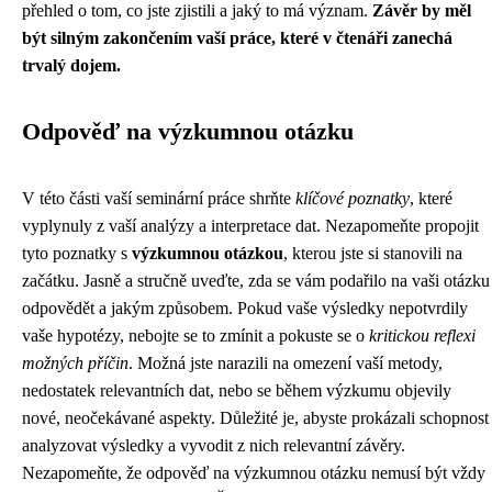
přehled o tom, co jste zjistili a jaký to má význam.
Závěr by měl
být silným zakončením vaší práce, které v čtenáři zanechá
trvalý dojem.
Odpověď na výzkumnou otázku
V této části vaší seminární práce shrňte
klíčové poznatky
, které
vyplynuly z vaší analýzy a interpretace dat. Nezapomeňte propojit
tyto poznatky s
výzkumnou otázkou
, kterou jste si stanovili na
začátku. Jasně a stručně uveďte, zda se vám podařilo na vaši otázku
odpovědět a jakým způsobem. Pokud vaše výsledky nepotvrdily
vaše hypotézy, nebojte se to zmínit a pokuste se o
kritickou reflexi
možných příčin
. Možná jste narazili na omezení vaší metody,
nedostatek relevantních dat, nebo se během výzkumu objevily
nové, neočekávané aspekty. Důležité je, abyste prokázali schopnost
analyzovat výsledky a vyvodit z nich relevantní závěry.
Nezapomeňte, že odpověď na výzkumnou otázku nemusí být vždy