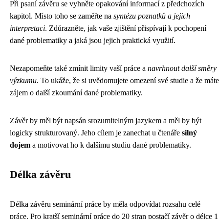
Při psaní závěru se vyhněte opakování informací z předchozích
kapitol. Místo toho se zaměřte na
syntézu poznatků a jejich
interpretaci
. Zdůrazněte, jak vaše zjištění přispívají k pochopení
dané problematiky a jaká jsou jejich praktická využití.
Nezapomeňte také zmínit limity vaší práce a
navrhnout další směry
výzkumu
. To ukáže, že si uvědomujete omezení své studie a že máte
zájem o další zkoumání dané problematiky.
Závěr by měl být napsán srozumitelným jazykem a měl by být
logicky strukturovaný. Jeho cílem je zanechat u čtenáře
silný
dojem
a motivovat ho k dalšímu studiu dané problematiky.
Délka závěru
Délka závěru seminární práce by měla odpovídat rozsahu celé
práce. Pro kratší seminární práce do 20 stran postačí závěr o délce 1