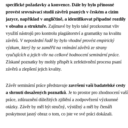
specifické požadavky a konvence. Dále by bylo přínosné
provést srovnávací studii závěrů psaných v českém a cizím
jazyce, například v angličtině, a identifikovat případné rozdíly
v obsahu a struktuře.
Zajímavé by bylo také prozkoumat vliv
využití nástrojů pro kontrolu plagiátorství a gramatiky na kvalitu
závěrů.
V neposlední řadě by bylo vhodné provést empirický
výzkum, který by se zaměřil na vnímání závěrů ze strany
vyučujících a jejich vliv na celkové hodnocení seminární práce.
Získané poznatky by mohly přispět k zefektivnění procesu psaní
závěrů a zlepšení jejich kvality.
Závěr seminární práce představuje
završení vaší badatelské cesty
a shrnutí dosažených poznatků
. Je to prostor pro zhodnocení vaší
práce, zdůraznění důležitých zjištění a zodpovězení výzkumné
otázky. Závěr by měl být stručný, výstižný a měl by čtenáři
poskytnout jasný obraz o tom, co jste ve své práci dokázali.