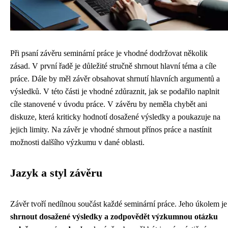
Při psaní závěru seminární práce je vhodné dodržovat několik
zásad. V první řadě je důležité stručně shrnout hlavní téma a cíle
práce. Dále by měl závěr obsahovat shrnutí hlavních argumentů a
výsledků. V této části je vhodné zdůraznit, jak se podařilo naplnit
cíle stanovené v úvodu práce. V závěru by neměla chybět ani
diskuze, která kriticky hodnotí dosažené výsledky a poukazuje na
jejich limity. Na závěr je vhodné shrnout přínos práce a nastínit
možnosti dalšího výzkumu v dané oblasti.
Jazyk a styl závěru
Závěr tvoří nedílnou součást každé seminární práce. Jeho úkolem je
shrnout dosažené výsledky a zodpovědět výzkumnou otázku