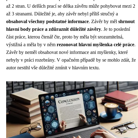
až 2 stran. U delších prací se délka závěru může pohybovat mezi 2
až 3 stranami. Důležité je, aby závěr nebyl příliš stručný a
obsahoval všechny podstatné informace
. Závěr by měl
shrnout
hlavní body práce a zdůraznit důležité závěry
. Je to poslední
část práce, kterou čtenář čte, proto by měla být srozumitelná,
výstižná a měla by v něm
rezonovat hlavní myšlenka celé práce
.
Závěr by neměl obsahovat nové informace ani myšlenky, které
nebyly v práci rozebrány. V opačném případě by se mohlo zdát, že
autor nestihl vše důležité zmínit v hlavním textu.