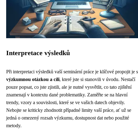
Interpretace výsledků
Při interpretaci výsledků vaší seminární práce je klíčové propojit je s
výzkumnou otázkou a cíli
, které jste si stanovili v úvodu. Nestačí
pouze popsat, co jste zjistili, ale je nutné vysvětlit, co tato zjištění
znamenají v kontextu dané problematiky. Zaměřte se na hlavní
trendy, vzory a souvislosti, které se ve vašich datech objevily.
Nebojte se kriticky zhodnotit případné limity vaší práce, ať už se
jedná o omezený rozsah výzkumu, dostupnost dat nebo použité
metody.