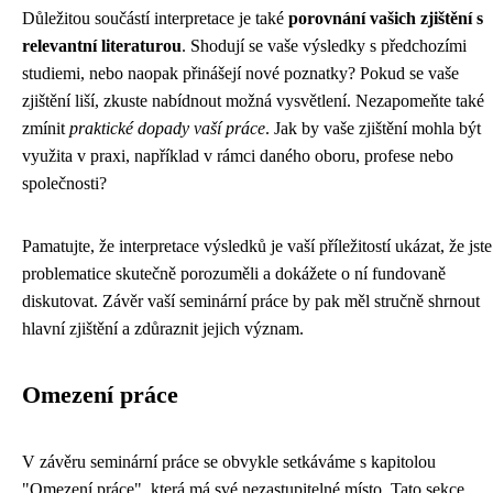
Důležitou součástí interpretace je také
porovnání vašich zjištění s
relevantní literaturou
. Shodují se vaše výsledky s předchozími
studiemi, nebo naopak přinášejí nové poznatky? Pokud se vaše
zjištění liší, zkuste nabídnout možná vysvětlení. Nezapomeňte také
zmínit
praktické dopady vaší práce
. Jak by vaše zjištění mohla být
využita v praxi, například v rámci daného oboru, profese nebo
společnosti?
Pamatujte, že interpretace výsledků je vaší příležitostí ukázat, že jste
problematice skutečně porozuměli a dokážete o ní fundovaně
diskutovat. Závěr vaší seminární práce by pak měl stručně shrnout
hlavní zjištění a zdůraznit jejich význam.
Omezení práce
V závěru seminární práce se obvykle setkáváme s kapitolou
"Omezení práce", která má své nezastupitelné místo. Tato sekce