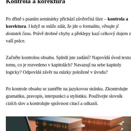
Kontrola a korektura
Po dřině s psaním seminárky přichází závěrečná fáze –
kontrola a
korektura
. I když se může zdát, že jde o formalitu,
věnujte jí
dostatek času
. Právě drobné chyby a překlepy kazí celkový dojem z
vaší práce.
Začněte kontrolou obsahu. Splnili jste zadání? Napovídá úvod textu
tomu, co je rozvedeno v kapitolách? Navazují na sebe kapitoly
logicky? Odpovídá závěr na otázky položené v úvodu?
Po kontrole obsahu se zaměřte na jazykovou stránku. Zkontrolujte
gramatiku, pravopis, interpunkci a stylistiku. Používejte slovník
cizích slov a kontrolujte správnost citací a odkazů.