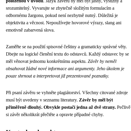
položenou v úvodu
. Jazyk závěru by měl být jasný, výstižný a
srozumitelný. Vyvarujte se zbytečně složitým formulacím a
odbornému žargonu, pokud není nezbytně nutný. Důležitá je
objektivita a věcnost. Nepoužívejte hovorové výrazy, slang ani
emotivně zabarvená slova.
Zaměřte se na použití spisovné češtiny a gramaticky správné věty.
Dbejte na logické členění textu do odstavců. Každý odstavec by se
měl věnovat jednomu konkrétnímu aspektu.
Závěr by neměl
obsahovat žádné nové informace ani argumenty. Jeho úkolem je
pouze shrnout a interpretovat již prezentované poznatky.
Při psaní závěru se vyhněte plagiátorství. Všechny citované zdroje
musí být uvedeny v seznamu literatury.
Závěr by měl být
přiměřeně dlouhý. Obvykle postačí jedna až dvě strany.
Pečlivě
si závěr několikrát přečtěte a opravte případné chyby.