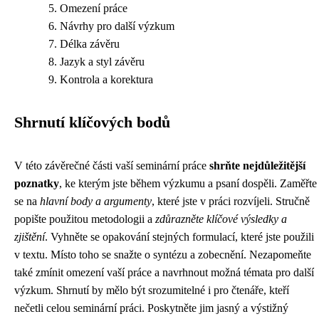
Omezení práce
Návrhy pro další výzkum
Délka závěru
Jazyk a styl závěru
Kontrola a korektura
Shrnutí klíčových bodů
V této závěrečné části vaší seminární práce
shrňte nejdůležitější
poznatky
, ke kterým jste během výzkumu a psaní dospěli. Zaměřte
se na
hlavní body a argumenty
, které jste v práci rozvíjeli. Stručně
popište použitou metodologii a
zdůrazněte klíčové výsledky a
zjištění
. Vyhněte se opakování stejných formulací, které jste použili
v textu. Místo toho se snažte o syntézu a zobecnění. Nezapomeňte
také zmínit omezení vaší práce a navrhnout možná témata pro další
výzkum. Shrnutí by mělo být srozumitelné i pro čtenáře, kteří
nečetli celou seminární práci. Poskytněte jim jasný a výstižný