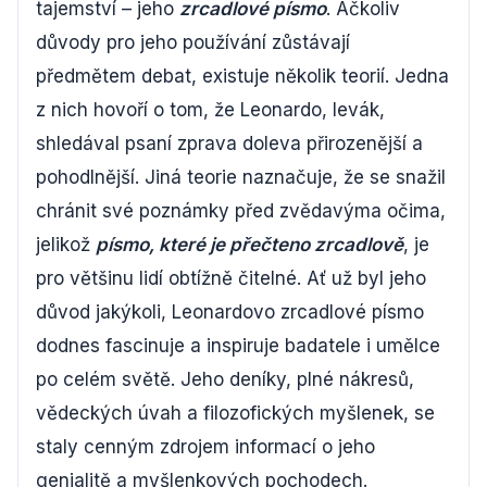
tajemství – jeho
zrcadlové písmo
. Ačkoliv
důvody pro jeho používání zůstávají
předmětem debat, existuje několik teorií. Jedna
z nich hovoří o tom, že Leonardo, levák,
shledával psaní zprava doleva přirozenější a
pohodlnější. Jiná teorie naznačuje, že se snažil
chránit své poznámky před zvědavýma očima,
jelikož
písmo, které je přečteno zrcadlově
, je
pro většinu lidí obtížně čitelné. Ať už byl jeho
důvod jakýkoli, Leonardovo zrcadlové písmo
dodnes fascinuje a inspiruje badatele i umělce
po celém světě. Jeho deníky, plné nákresů,
vědeckých úvah a filozofických myšlenek, se
staly cenným zdrojem informací o jeho
genialitě a myšlenkových pochodech.