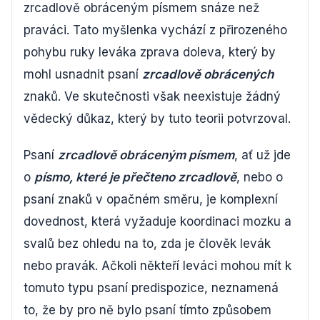
zrcadlově obráceným písmem snáze než
praváci. Tato myšlenka vychází z přirozeného
pohybu ruky leváka zprava doleva, který by
mohl usnadnit psaní
zrcadlově obrácených
znaků. Ve skutečnosti však neexistuje žádný
vědecký důkaz, který by tuto teorii potvrzoval.
Psaní
zrcadlově obráceným písmem
, ať už jde
o
písmo, které je přečteno zrcadlově
, nebo o
psaní znaků v opačném směru, je komplexní
dovednost, která vyžaduje koordinaci mozku a
svalů bez ohledu na to, zda je člověk levák
nebo pravák. Ačkoli někteří leváci mohou mít k
tomuto typu psaní predispozice, neznamená
to, že by pro ně bylo psaní tímto způsobem