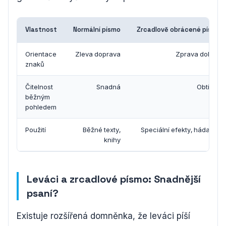
Vlastnost
Normální písmo
Zrcadlově obrácené písmo
Orientace
Zleva doprava
Zprava doleva
znaků
Čitelnost
Snadná
Obtížná
běžným
pohledem
Použití
Běžné texty,
Speciální efekty, hádanky
knihy
Leváci a zrcadlové písmo: Snadnější
psaní?
Existuje rozšířená domněnka, že leváci píší