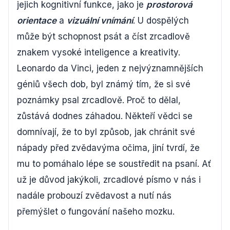
jejich kognitivní funkce, jako je
prostorová
orientace
a
vizuální vnímání
. U dospělých
může být schopnost psát a číst zrcadlově
znakem vysoké inteligence a kreativity.
Leonardo da Vinci, jeden z nejvýznamnějších
géniů všech dob, byl známý tím, že si své
poznámky psal zrcadlově. Proč to dělal,
zůstává dodnes záhadou. Někteří vědci se
domnívají, že to byl způsob, jak chránit své
nápady před zvědavýma očima, jiní tvrdí, že
mu to pomáhalo lépe se soustředit na psaní. Ať
už je důvod jakýkoli, zrcadlové písmo v nás i
nadále probouzí zvědavost a nutí nás
přemýšlet o fungování našeho mozku.