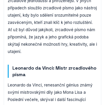
zrcadlově jednodušší a přirozenější. V jiných
případech sloužilo zrcadlové písmo jako nástroj
utajení, kdy bylo sdělení srozumitelné pouze
zasvěceným, kteří znali klíč k jeho rozluštění.
Ať už byl důvod jakýkoli, zrcadlové písmo nám
připomíná, že jazyk a jeho grafická podoba
skýtají nekonečné možnosti hry, kreativity, ale i
utajení.
Leonardo da Vinci: Mistr zrcadlového
písma
Leonardo da Vinci, renesanční génius známý
svými mistrovskými díly jako Mona Lisa a
Poslední večeře, skrýval i další fascinující