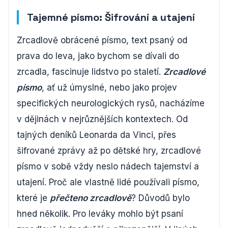
Tajemné písmo: Šifrování a utajení
Zrcadlově obrácené písmo, text psaný od
prava do leva, jako bychom se dívali do
zrcadla, fascinuje lidstvo po staletí.
Zrcadlové
písmo
, ať už úmyslné, nebo jako projev
specifických neurologických rysů, nacházíme
v dějinách v nejrůznějších kontextech. Od
tajných deníků Leonarda da Vinci, přes
šifrované zprávy až po dětské hry, zrcadlové
písmo v sobě vždy neslo nádech tajemství a
utajení. Proč ale vlastně lidé používali písmo,
které je
přečteno zrcadlově
? Důvodů bylo
hned několik. Pro leváky mohlo být psaní