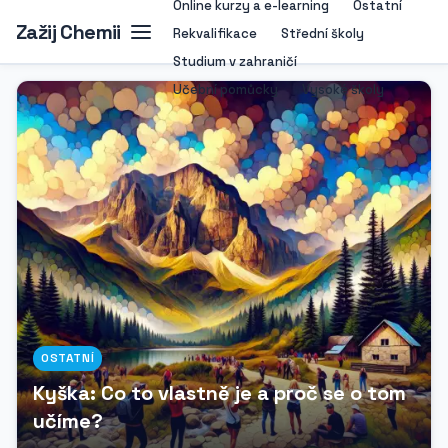
Online kurzy a e-learning
Ostatní
Zažij Chemii
Rekvalifikace
Střední školy
Studium v zahraničí
Učební pomůcky
Vysoké školy
OSTATNÍ
Kyška: Co to vlastně je a proč se o tom
učíme?