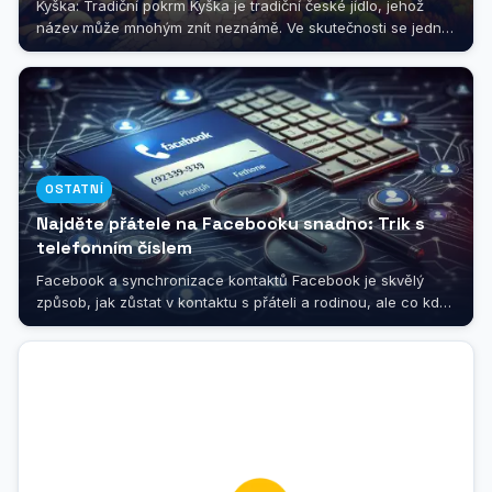
Kyška: Tradiční pokrm Kyška je tradiční české jídlo, jehož
název může mnohým znít neznámě. Ve skutečnosti se jedná
o pokrm z...
OSTATNÍ
Najděte přátele na Facebooku snadno: Trik s
telefonním číslem
Facebook a synchronizace kontaktů Facebook je skvělý
způsob, jak zůstat v kontaktu s přáteli a rodinou, ale co když
se snažíte najít...