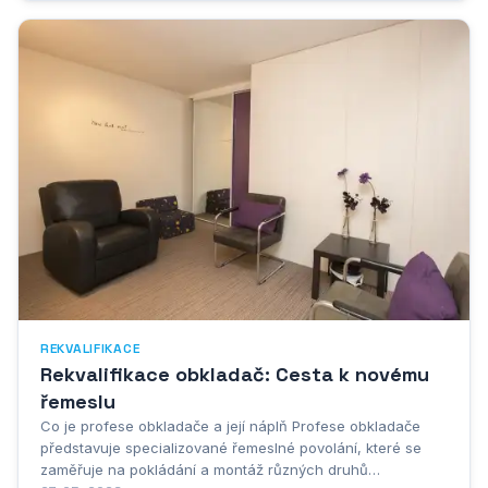
rozhoduje o tom, který z těchto významů je v...
REKVALIFIKACE
Rekvalifikace obkladač: Cesta k novému
řemeslu
Co je profese obkladače a její náplň Profese obkladače
představuje specializované řemeslné povolání, které se
zaměřuje na pokládání a montáž různých druhů