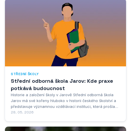
STŘEDNÍ ŠKOLY
Střední odborná škola Jarov: Kde praxe
potkává budoucnost
Historie a založení školy v Jarově Střední odborná škola
Jarov má své kořeny hluboko v historii českého školství a
představuje významnou vzdělávací instituci, která prošla
dlouhým vývojem od svého založení až po současnou
28. 05. 2026
podobu. Vznik této školy je úzce spjat s potřebami regionu
a s rozvojem odborného...