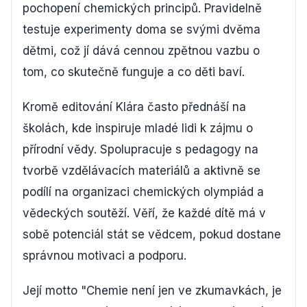
pochopení chemických principů. Pravidelně
testuje experimenty doma se svými dvěma
dětmi, což jí dává cennou zpětnou vazbu o
tom, co skutečně funguje a co děti baví.
Kromě editování Klára často přednáší na
školách, kde inspiruje mladé lidi k zájmu o
přírodní vědy. Spolupracuje s pedagogy na
tvorbě vzdělávacích materiálů a aktivně se
podílí na organizaci chemických olympiád a
vědeckých soutěží. Věří, že každé dítě má v
sobě potenciál stát se vědcem, pokud dostane
správnou motivaci a podporu.
Její motto "Chemie není jen ve zkumavkách, je