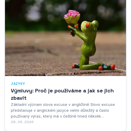
JAZYKY
Výmluvy: Proč je používáme a jak se jich
zbavit
Základní význam slova excuse v angličtině Slovo excuse
představuje v anglickém jazyce velmi důležitý a často
používaný výraz, který má v češtině hned několik
významových rovin. Základní význam slova excuse se
28. 05. 2026
vztahuje k omluvě nebo výmluvě, přičemž kontext použití