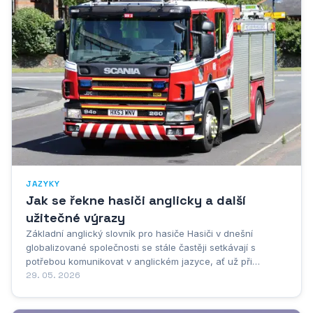
JAZYKY
Jak se řekne hasiči anglicky a další
užitečné výrazy
Základní anglický slovník pro hasiče Hasiči v dnešní
globalizované společnosti se stále častěji setkávají s
potřebou komunikovat v anglickém jazyce, ať už při
mezinárodních cvičeních, koordinaci s kolegy z jiných zemí
29. 05. 2026
nebo při studiu odborné literatury. Základní anglický slovník
pro hasiče představuje nezbytný...