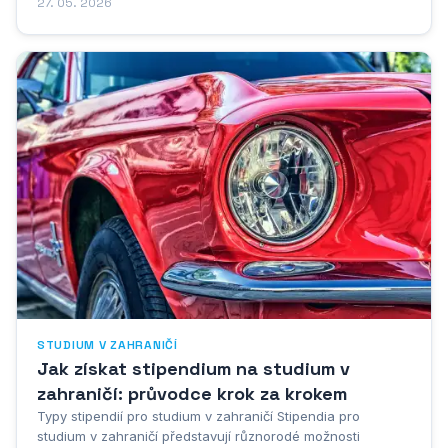
obkladových materiálů na stěny, podlahy a další povrchy v
27. 05. 2026
interiérech i exteriérech budov. Tato profese je v rámci
mezinárodní klasifikace povolání ISCO 08...
STUDIUM V ZAHRANIČÍ
Jak získat stipendium na studium v
zahraničí: průvodce krok za krokem
Typy stipendií pro studium v zahraničí Stipendia pro
studium v zahraničí představují různorodé možnosti