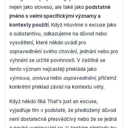
nejen jako sloveso, ale také jako
podstatné
jméno s velmi specifickými významy a
kontexty použití
. Když mluvíme o excuse jako
o substantivu, odkazujeme na důvod nebo
vysvětlení, které někdo uvádí pro
ospravedlnění svého chování, jednání nebo pro
vyhnění se určité povinnosti. V češtině se
tento význam nejčastěji překládá jako
výmluva
,
omluva
nebo
ospravedlnění
, přičemž
konkrétní překlad závisí na kontextu věty.
Když někdo říká That's just an excuse,
vyjadřuje tím v podstatě, že předložený důvod
není dostatečně přesvědčivý nebo že se jedná
o pouhé vymlouvání se. V českém překladu by