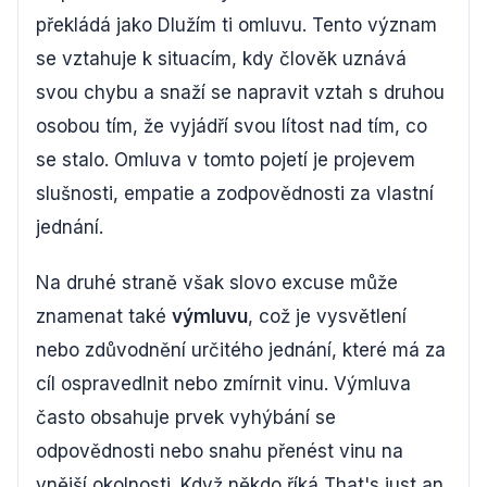
překládá jako Dlužím ti omluvu. Tento význam
se vztahuje k situacím, kdy člověk uznává
svou chybu a snaží se napravit vztah s druhou
osobou tím, že vyjádří svou lítost nad tím, co
se stalo. Omluva v tomto pojetí je projevem
slušnosti, empatie a zodpovědnosti za vlastní
jednání.
Na druhé straně však slovo excuse může
znamenat také
výmluvu
, což je vysvětlení
nebo zdůvodnění určitého jednání, které má za
cíl ospravedlnit nebo zmírnit vinu. Výmluva
často obsahuje prvek vyhýbání se
odpovědnosti nebo snahu přenést vinu na
vnější okolnosti. Když někdo říká That's just an