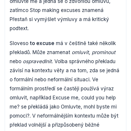
omluvte mě a jedná se o zdvořilou omluvu,
zatímco Stop making excuses znamená
Přestaň si vymýšlet výmluvy a má kritický
podtext.
Sloveso
to excuse
má v češtině také několik
překladů. Může znamenat
omluvit
,
prominout
nebo
ospravedlnit
. Volba správného překladu
závisí na kontextu věty a na tom, zda se jedná
o formální nebo neformální situaci. Ve
formálním prostředí se častěji používá výraz
omluvit, například Excuse me, could you help
me? se překládá jako Omluvte, mohl byste mi
pomoci?. V neformálnějším kontextu může být
překlad volnější a přizpůsobený běžné