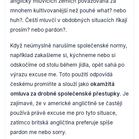
anglicky mluvících zemích považována za
mnohem kultivovanější než pouhé what? nebo
huh?. Čeští mluvčí v obdobných situacích říkají
prosím? nebo pardon?.
Když neúmyslně narušíme společenské normy,
například zakašleme si, kýchneme nebo si
odskočíme od stolu během jídla, opět sahá po
výrazu excuse me. Toto použití odpovídá
českému promiňte a slouží jako
okamžitá
omluva za drobné společenské přestupky
. Je
zajímavé, že v americké angličtině se častěji
používá právě excuse me pro tyto situace,
zatímco britská angličtina preferuje spíše
pardon me nebo sorry.