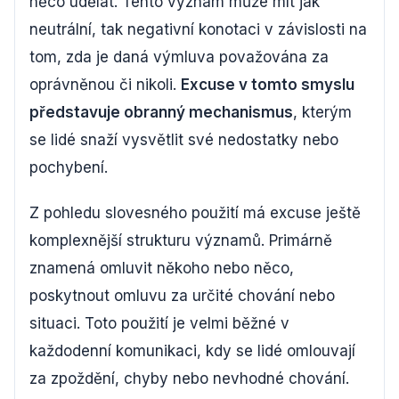
něco udělat. Tento význam může mít jak
neutrální, tak negativní konotaci v závislosti na
tom, zda je daná výmluva považována za
oprávněnou či nikoli.
Excuse v tomto smyslu
představuje obranný mechanismus
, kterým
se lidé snaží vysvětlit své nedostatky nebo
pochybení.
Z pohledu slovesného použití má excuse ještě
komplexnější strukturu významů. Primárně
znamená omluvit někoho nebo něco,
poskytnout omluvu za určité chování nebo
situaci. Toto použití je velmi běžné v
každodenní komunikaci, kdy se lidé omlouvají
za zpoždění, chyby nebo nevhodné chování.