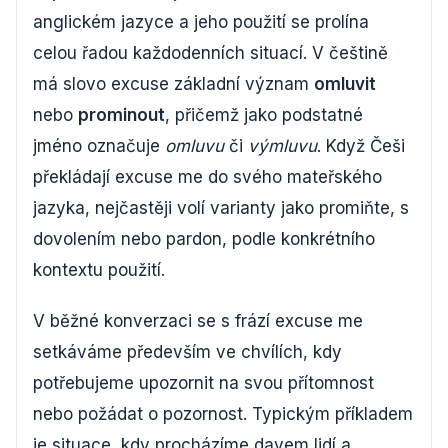
anglickém jazyce a jeho použití se prolína
celou řadou každodenních situací. V češtině
má slovo excuse základní význam
omluvit
nebo
prominout
, přičemž jako podstatné
jméno označuje
omluvu
či
výmluvu
. Když Češi
překládají excuse me do svého mateřského
jazyka, nejčastěji volí varianty jako promiňte, s
dovolením nebo pardon, podle konkrétního
kontextu použití.
V běžné konverzaci se s frází excuse me
setkáváme především ve chvílích, kdy
potřebujeme upozornit na svou přítomnost
nebo požádat o pozornost. Typickým příkladem
je situace, kdy procházíme davem lidí a