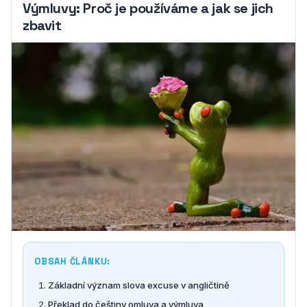
Výmluvy: Proč je používáme a jak se jich
zbavit
OBSAH ČLÁNKU:
Základní význam slova excuse v angličtině
Překlad do češtiny omluva a výmluva