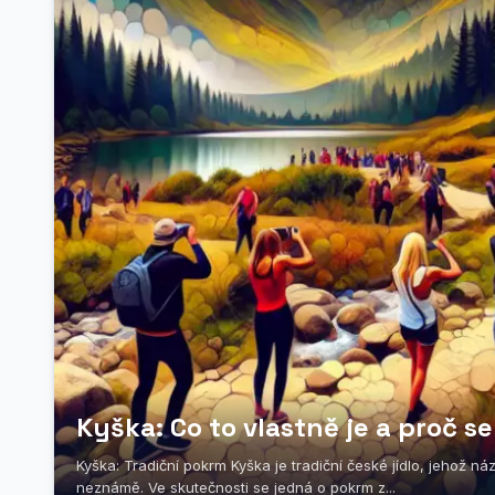
Kyška: Co to vlastně je a proč s
Kyška: Tradiční pokrm Kyška je tradiční české jídlo, jehož 
neznámě. Ve skutečnosti se jedná o pokrm z...