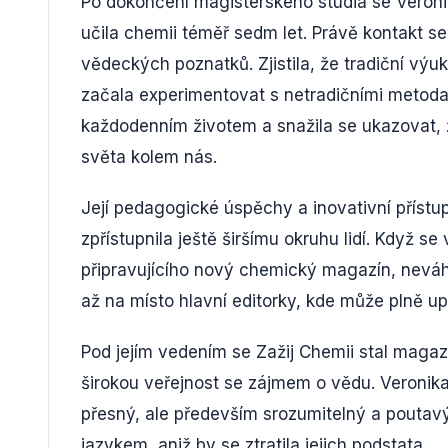
Po dokončení magisterského studia se Veron
učila chemii téměř sedm let. Právě kontakt se
vědeckých poznatků. Zjistila, že tradiční výu
začala experimentovat s netradičními metodam
každodenním životem a snažila se ukazovat, ž
světa kolem nás.
Její pedagogické úspěchy a inovativní přístup
zpřístupnila ještě širšímu okruhu lidí. Když se
připravujícího nový chemický magazín, neváh
až na místo hlavní editorky, kde může plně up
Pod jejím vedením se Zažij Chemii stal magaz
širokou veřejnost se zájmem o vědu. Veronik
přesný, ale především srozumitelný a poutavý
jazykem, aniž by se ztratila jejich podstata.