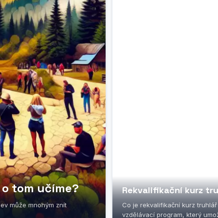
e o tom učíme?
Rekvalifikační kurz tr
název může mnohým znít
Co je rekvalifikační kurz truhlá
vzdělávací program, který umožň