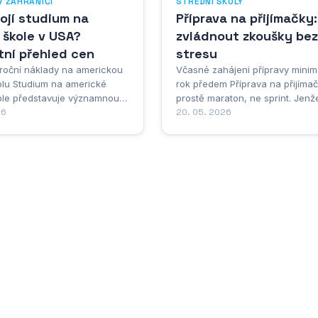
V ZAHRANIČÍ
STŘEDNÍ ŠKOLY
tojí studium na
Příprava na přijímačky
 škole v USA?
zvládnout zkoušky bez
tní přehled cen
stresu
roční náklady na americkou
Včasné zahájení přípravy minim
olu Studium na americké
rok předem Příprava na přijímač
kole představuje významnou
prostě maraton, ne sprint. Jenž
vestici pro rodiny, které
26
spousta z nás si to uvědomí bo
20. 05. 2026
dělávání svých dětí v
pozdě. Známe to – rodiče i děti 
 Průměrné roční náklady se
myslí, že tři měsíce před zkouš
 širokém rozpětí a závisí na
prostě šlápnou na plyn a nějak 
torech, přičemž celková
zvládnou. Pak ale přichází pani
...
nespavé noci a...