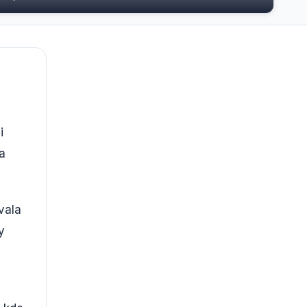
i
a
vala
y