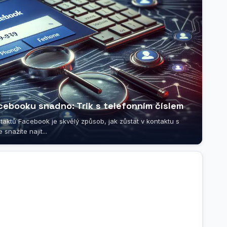
cebooku snadno: Trik s telefonním číslem
ktů Facebook je skvělý způsob, jak zůstat v kontaktu s
 snažíte najít...