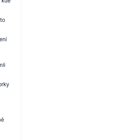
 kde
oto
ení
mii
orky
ně