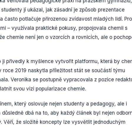
ika věnovala pedagogické praxi na pražském gymnáziu,
 studenty jí ukázal, jak zásadní je způsob prezentace
ka často potlačuje přirozenou zvídavost mladých lidí. Pr
i – využívala praktické pokusy, propojovala chemii s
e chemie není jen o vzorcích a rovnicích, ale o pochop
 ji přivedly k myšlence vytvořit platformu, která by che
 v roce 2019 naskytla příležitost stát se součástí týmu
ala. Veronika se postupně vypracovala z pozice redakt
latnit svou vizi popularizace chemie.
ínem, který oslovuje nejen studenty a pedagogy, ale i
a důsledně dbá na to, aby každý článek byl nejen odbor
. Věří, že složité koncepty lze vysvětlit jednoduchým