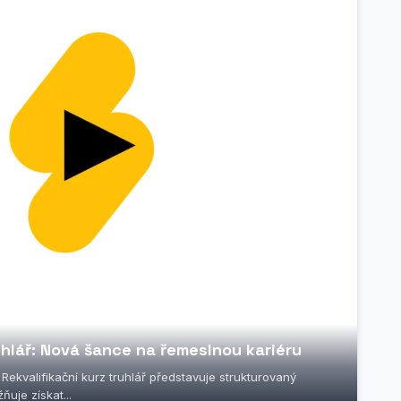
uhlář: Nová šance na řemeslnou kariéru
ř Rekvalifikační kurz truhlář představuje strukturovaný
uje získat...