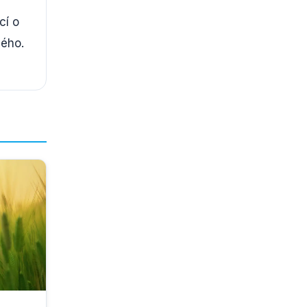
cí o
dého.