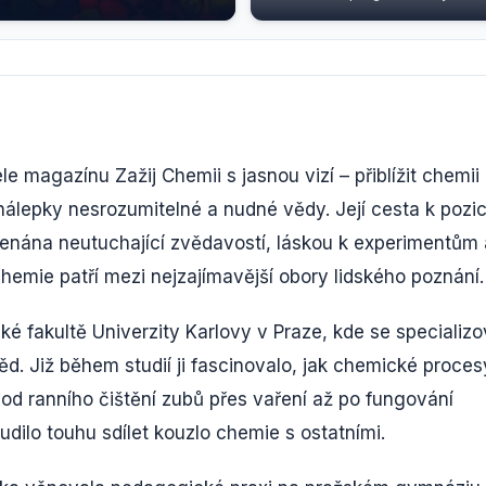
le magazínu Zažij Chemii s jasnou vizí – přiblížit chemii
 nálepky nesrozumitelné a nudné vědy. Její cesta k pozic
menána neutuchající zvědavostí, láskou k experimentům 
emie patří mezi nejzajímavější obory lidského poznání.
é fakultě Univerzity Karlovy v Praze, kde se specializo
ěd. Již během studií ji fascinovalo, jak chemické proces
od ranního čištění zubů přes vaření až po fungování
udilo touhu sdílet kouzlo chemie s ostatními.