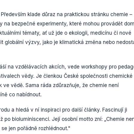
ích. Především klade důraz na praktickou stránku chemie –
dy na bezpečné experimenty, které mohou provádět dom
tuálními tématy, ať už jde o ekologii, medicínu či nové
it globální výzvy, jako je klimatická změna nebo nedost
náší na vzdělávacích akcích, vede workshopy pro peda
stivalech vědy. Je členkou České společnosti chemické
k ve vědě. Sama ráda zdůrazňuje, že chemie není
líně co nabídnout.
u a hledá v ní inspiraci pro další články. Fascinují ji
 po bioluminiscenci. Její osobní motto zní: „Chemie nen
 se jen pořádně rozhlédnout."