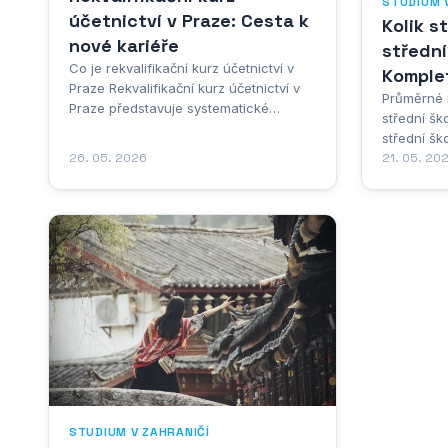
STUDIUM 
účetnictví v Praze: Cesta k
Kolik s
nové kariéře
střední
Co je rekvalifikační kurz účetnictví v
Komple
Praze Rekvalifikační kurz účetnictví v
Průměrné 
Praze představuje systematické
střední šk
vzdělávací programy zaměřené na
střední š
získání nebo prohloubení znalostí v
26. 05. 2026
finanční in
21. 05. 20
oblasti účetnictví a finanční evidence.
zvažují vz
Tyto kurzy jsou koncipovány tak, aby
zahraničí.
účastníkům poskytly komplexní přehled
pohybují v
o účetních...
mnoha fak
cena může
STUDIUM V ZAHRANIČÍ