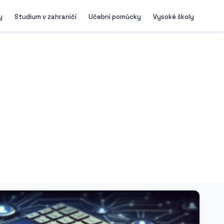
y
Studium v zahraničí
Učební pomůcky
Vysoké školy