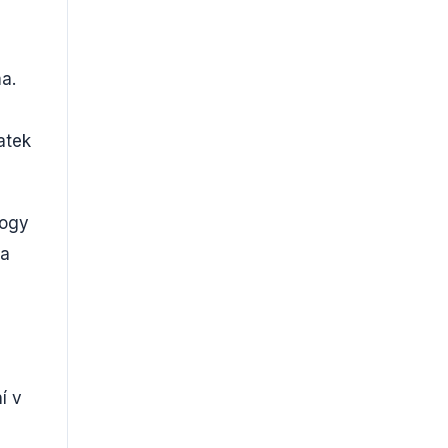
a.
atek
gogy
 a
í v