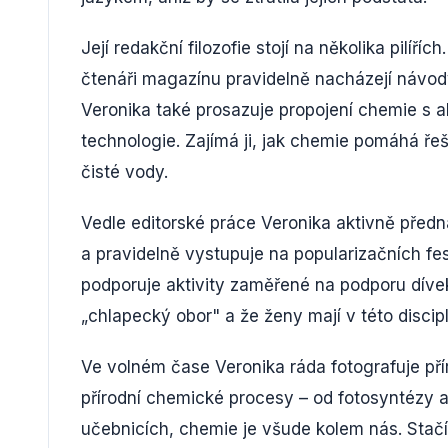
Její redakční filozofie stojí na několika pilíř
čtenáři magazínu pravidelně nacházejí návo
Veronika také prosazuje propojení chemie s ak
technologie. Zajímá ji, jak chemie pomáhá řeš
čisté vody.
Vedle editorské práce Veronika aktivně před
a pravidelně vystupuje na popularizačních fe
podporuje aktivity zaměřené na podporu díve
„chlapecký obor" a že ženy mají v této discip
Ve volném čase Veronika ráda fotografuje přírod
přírodní chemické procesy – od fotosyntézy až
učebnicích, chemie je všude kolem nás. Stačí