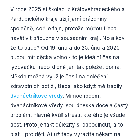
V roce 2025 si školáci z Královéhradeckého a
Pardubického kraje užijí jarní prázdniny
společně, což je fajn, protože můžou třeba
navštívit příbuzné v sousedním kraji. No a kdy
že to bude? Od 19. února do 25. února 2025
budou mít děcka volno - to je ideální čas na
lyžovačku nebo klidně jen tak poležet doma.
Někdo možná využije čas i na doléčení
zdravotních potíží, třeba jako když mě trápily
dvanáctníkové vředy
. Mimochodem,
dvanáctníkové vředy jsou dneska docela častý
problém, hlavně kvůli stresu, kterého je všude
dost. Proto je fakt důležitý si odpočinout, a to
platí i pro děti. Ať už tedy vyrazíte někam na