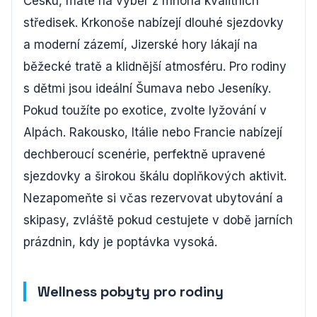
Česku, máte na výběr z mnoha kvalitních
středisek. Krkonoše nabízejí dlouhé sjezdovky
a moderní zázemí, Jizerské hory lákají na
běžecké tratě a klidnější atmosféru. Pro rodiny
s dětmi jsou ideální Šumava nebo Jeseníky.
Pokud toužíte po exotice, zvolte lyžování v
Alpách. Rakousko, Itálie nebo Francie nabízejí
dechberoucí scenérie, perfektně upravené
sjezdovky a širokou škálu doplňkových aktivit.
Nezapomeňte si včas rezervovat ubytování a
skipasy, zvláště pokud cestujete v době jarních
prázdnin, kdy je poptávka vysoká.
Wellness pobyty pro rodiny