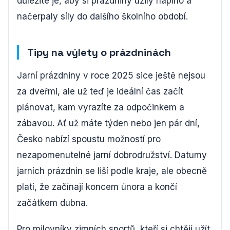
důležité je, aby si prázdniny užily naplno a
načerpaly síly do dalšího školního období.
Tipy na výlety o prázdninách
Jarní prázdniny v roce 2025 sice ještě nejsou
za dveřmi, ale už teď je ideální čas začít
plánovat, kam vyrazíte za odpočinkem a
zábavou. Ať už máte týden nebo jen pár dní,
Česko nabízí spoustu možností pro
nezapomenutelné jarní dobrodružství. Datumy
jarních prázdnin se liší podle kraje, ale obecně
platí, že začínají koncem února a končí
začátkem dubna.
Pro milovníky zimních sportů, kteří si chtějí užít