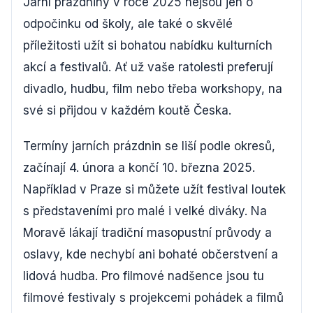
Jarní prázdniny v roce 2025 nejsou jen o
odpočinku od školy, ale také o skvělé
příležitosti užít si bohatou nabídku kulturních
akcí a festivalů. Ať už vaše ratolesti preferují
divadlo, hudbu, film nebo třeba workshopy, na
své si přijdou v každém koutě Česka.
Termíny jarních prázdnin se liší podle okresů,
začínají 4. února a končí 10. března 2025.
Například v Praze si můžete užít festival loutek
s představeními pro malé i velké diváky. Na
Moravě lákají tradiční masopustní průvody a
oslavy, kde nechybí ani bohaté občerstvení a
lidová hudba. Pro filmové nadšence jsou tu
filmové festivaly s projekcemi pohádek a filmů