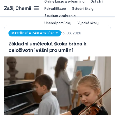
Online kurzy a e-learning
Ostatní
Zažij Chemii
Rekvalifikace
Střední školy
Studium v zahraničí
Učební pomůcky
Vysoké školy
13. 06. 2026
MATEŘSKÉ A ZÁKLADNÍ ŠKOLY
Základní umělecká škola: brána k
celoživotní vášni pro umění