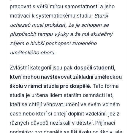
pracovat s větší mírou samostatnosti a jeho
motivaci k systematickému studiu.
Starší
uchazeč musí prokázat, že je schopen se
přizpůsobit tempu výuky a že má skutečný
zájem o hlubší pochopení zvoleného
uměleckého oboru.
Zvláštní kategorií jsou pak
dospělí studenti,
kteří mohou navštěvovat základní uměleckou
školu v rámci studia pro dospělé
. Tato forma
studia je určena lidem starším osmnácti let,
kteří se chtějí věnovat umění ve svém volném
čase nebo kteří si chtějí doplnit vzdělání, jež z
různých důvodů nezískali v dětství. Přijímací
podmínky pro dospělé se liší školu od školy, ale