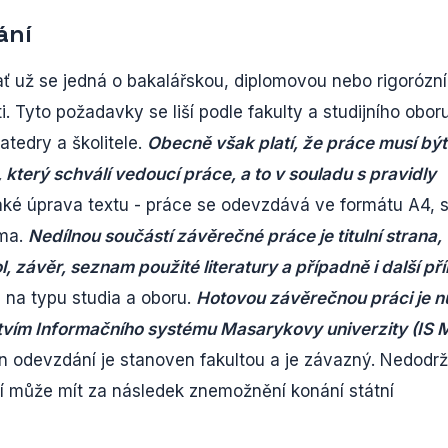
ání
ť už se jedná o bakalářskou, diplomovou nebo rigorózní
i. Tyto požadavky se liší podle fakulty a studijního obor
atedry a školitele.
Obecně však platí, že práce musí být
který schválí vedoucí práce, a to v souladu s pravidly
také úprava textu - práce se odevzdává ve formátu A4, 
sma.
Nedílnou součástí závěrečné práce je titulní strana,
 závěr, seznam použité literatury a případně i další pří
i na typu studia a oboru.
Hotovou závěrečnou práci je n
tvím Informačního systému Masarykovy univerzity (IS 
 odevzdání je stanoven fakultou a je závazný. Nedodrž
ní může mít za následek znemožnění konání státní