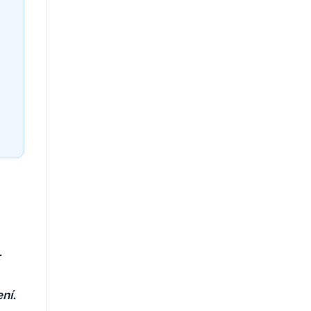
.
ní.