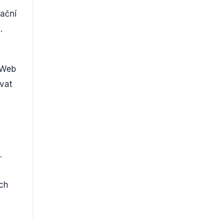
mační
.
o Web
vat
.
ch