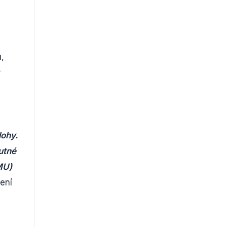
u,
s
lohy.
utné
MU)
ení