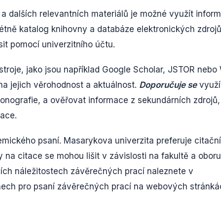
 a dalších relevantních materiálů je možné využít infor
étně katalog knihovny a databáze elektronických zdrojů
sit pomocí univerzitního účtu.
ástroje, jako jsou například Google Scholar, JSTOR neb
 na jejich věrohodnost a aktuálnost.
Doporučuje se
využí
monografie, a ověřovat informace z sekundárních zdrojů,
kace.
ického psaní. Masarykova univerzita preferuje citační
a citace se mohou lišit v závislosti na fakultě a oboru
ích náležitostech závěrečných prací naleznete v
ch pro psaní závěrečných prací na webových stránká