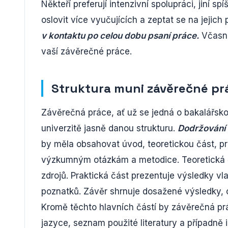
Někteří preferují intenzivní spolupráci, jiní 
oslovit více vyučujících a zeptat se na jejic
v kontaktu po celou dobu psaní práce.
Včasná
vaší závěrečné práce.
Struktura muni závěrečné pr
Závěrečná práce, ať už se jedná o bakalářsk
univerzitě jasně danou strukturu.
Dodržování t
by měla obsahovat úvod, teoretickou část, pr
výzkumným otázkám a metodice. Teoretická čás
zdrojů. Praktická část prezentuje výsledky v
poznatků. Závěr shrnuje dosažené výsledky, 
Kromě těchto hlavních částí by závěrečná p
jazyce, seznam použité literatury a případně 