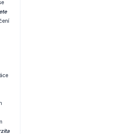
se
ete
čení
áce
h
m
zita