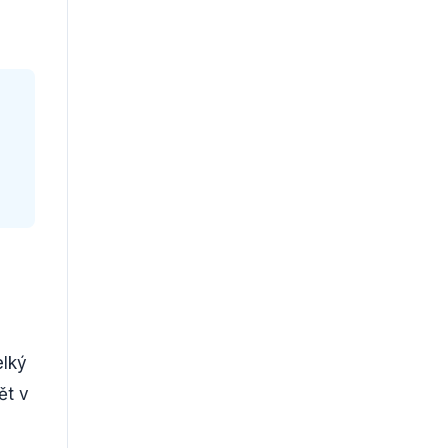
elký
ět v