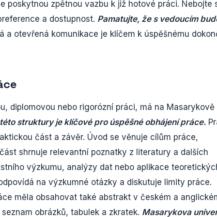
spíše poskytnou zpětnou vazbu k již hotové práci. Nebojte 
h preference a dostupnost.
Pamatujte, že s vedoucím bud
 a otevřená komunikace je klíčem k úspěšnému dokon
áce
ou, diplomovou nebo rigorózní práci, má na Masarykově
éto struktury je klíčové pro úspěšné obhájení práce.
Pr
aktickou část a závěr. Úvod se věnuje cílům práce,
t shrnuje relevantní poznatky z literatury a dalších
lastního výzkumu, analýzy dat nebo aplikace teoretickýc
odpovídá na výzkumné otázky a diskutuje limity práce.
ráce měla obsahovat také abstrakt v českém a anglické
i seznam obrázků, tabulek a zkratek.
Masarykova univer