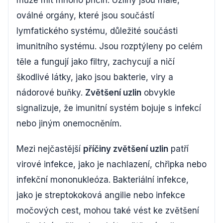
může mít mnoho příčin. Uzliny jsou malé,
oválné orgány, které jsou součástí
lymfatického systému, důležité součásti
imunitního systému. Jsou rozptýleny po celém
těle a fungují jako filtry, zachycují a ničí
škodlivé látky, jako jsou bakterie, viry a
nádorové buňky.
Zvětšení uzlin
obvykle
signalizuje, že imunitní systém bojuje s infekcí
nebo jiným onemocněním.
Mezi nejčastější
příčiny zvětšení uzlin
patří
virové infekce, jako je nachlazení, chřipka nebo
infekční mononukleóza. Bakteriální infekce,
jako je streptokoková angilie nebo infekce
močových cest, mohou také vést ke zvětšení