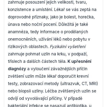
zahrnuje posouzení jejich velikosti, tvaru,
konzistence a umístění. Lékař se vás zeptá na
doprovodné příznaky, jako je bolest, horečka,
únava nebo noční pocení. Důležitá je také
anamnéza, tedy informace o prodělaných
onemocněních, užívání léků nebo pobytu v
rizikových oblastech.
Fyzikální vyšetření
zahrnuje pohmat uzlin na krku, v podpaží,
tříslech a dalších částech těla.
K upřesnění
diagnózy
a vyloučení závažnějších příčin
zvětšení uzlin může lékař doporučit krevní
testy, zobrazovací metody (ultrazvuk, CT, MRI)
nebo biopsii uzliny. Léčba zvětšených uzlin se
odvíjí od vyvolávající příčiny. V případě
bakteriální infekce se nasazují antibiotika, u