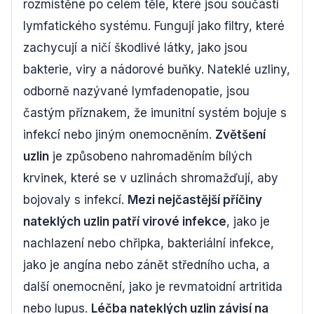
rozmístěné po celém těle, které jsou součástí
lymfatického systému. Fungují jako filtry, které
zachycují a ničí škodlivé látky, jako jsou
bakterie, viry a nádorové buňky. Nateklé uzliny,
odborně nazývané lymfadenopatie, jsou
častým příznakem, že imunitní systém bojuje s
infekcí nebo jiným onemocněním.
Zvětšení
uzlin
je způsobeno nahromaděním bílých
krvinek, které se v uzlinách shromažďují, aby
bojovaly s infekcí.
Mezi nejčastější příčiny
nateklých uzlin patří virové infekce
, jako je
nachlazení nebo chřipka, bakteriální infekce,
jako je angína nebo zánět středního ucha, a
další onemocnění, jako je revmatoidní artritida
nebo lupus.
Léčba nateklých uzlin závisí na