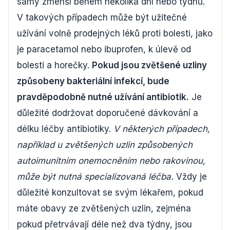
samy zmenší během několika dní nebo týdnů.
V takových případech může být užitečné
užívání volně prodejných léků proti bolesti, jako
je paracetamol nebo ibuprofen, k úlevě od
bolesti a horečky.
Pokud jsou zvětšené uzliny
způsobeny bakteriální infekcí, bude
pravděpodobně nutné užívání antibiotik.
Je
důležité dodržovat doporučené dávkování a
délku léčby antibiotiky.
V některých případech,
například u zvětšených uzlin způsobených
autoimunitním onemocněním nebo rakovinou,
může být nutná specializovaná léčba.
Vždy je
důležité konzultovat se svým lékařem, pokud
máte obavy ze zvětšených uzlin, zejména
pokud přetrvávají déle než dva týdny, jsou