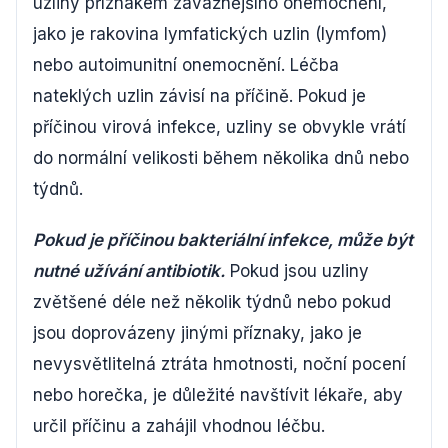
uzliny příznakem závažnějšího onemocnění,
jako je rakovina lymfatických uzlin (lymfom)
nebo autoimunitní onemocnění. Léčba
nateklých uzlin závisí na příčině. Pokud je
příčinou virová infekce, uzliny se obvykle vrátí
do normální velikosti během několika dnů nebo
týdnů.
Pokud je příčinou bakteriální infekce, může být
nutné užívání antibiotik.
Pokud jsou uzliny
zvětšené déle než několik týdnů nebo pokud
jsou doprovázeny jinými příznaky, jako je
nevysvětlitelná ztráta hmotnosti, noční pocení
nebo horečka, je důležité navštívit lékaře, aby
určil příčinu a zahájil vhodnou léčbu.