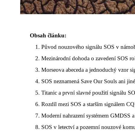
Obsah článku:
Původ nouzového signálu SOS v námoř
Mezinárodní dohoda o zavedení SOS r
Morseova abeceda a jednoduchý vzor si
SOS neznamená Save Our Souls ani jiné
Titanic a první slavné použití signálu S
Rozdíl mezi SOS a starším signálem C
Moderní nahrazení systémem GMDSS a d
SOS v letectví a pozemní nouzové kom