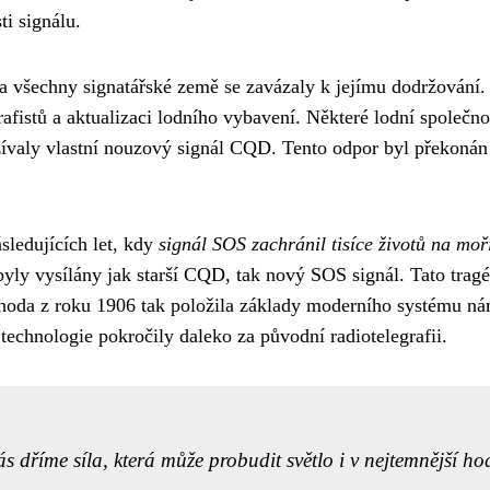
ti signálu.
a všechny signatářské země se zavázaly k jejímu dodržování
rafistů a aktualizaci lodního vybavení. Některé lodní společn
žívaly vlastní nouzový signál CQD. Tento odpor byl překonán 
sledujících let, kdy
signál SOS zachránil tisíce životů na moř
 byly vysílány jak starší CQD, tak nový SOS signál. Tato trag
oda z roku 1906 tak položila základy moderního systému ná
 technologie pokročily daleko za původní radiotelegrafii.
 dříme síla, která může probudit světlo i v nejtemnější ho