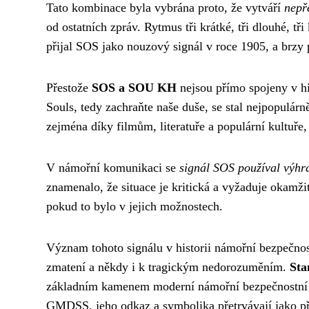
Tato kombinace byla vybrána proto, že vytváří
nepř
od ostatních zpráv. Rytmus tři krátké, tři dlouhé, 
přijal SOS jako nouzový signál v roce 1905, a brzy 
Přestože
SOS a SOU KH
nejsou přímo spojeny v hi
Souls, tedy zachraňte naše duše, se stal nejpopulárn
zejména díky filmům, literatuře a populární kultuře,
V námořní komunikaci se
signál SOS používal výhra
znamenalo, že situace je kritická a vyžaduje okamž
pokud to bylo v jejich možnostech.
Význam tohoto signálu v historii námořní bezpečnos
zmatení a někdy i k tragickým nedorozuměním.
Sta
základním kamenem moderní námořní bezpečnostní 
GMDSS, jeho odkaz a symbolika přetrvávají jako při