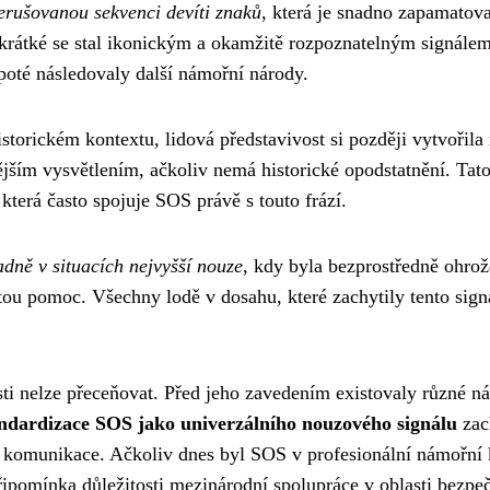
erušovanou sekvenci devíti znaků
, která je snadno zapamatova
tři krátké se stal ikonickým a okamžitě rozpoznatelným signál
poté následovaly další námořní národy.
storickém kontextu, lidová představivost si později vytvořila
ějším vysvětlením, ačkoliv nemá historické opodstatnění. Tato
 která často spojuje SOS právě s touto frází.
dně v situacích nejvyšší nouze
, kdy byla bezprostředně ohrož
itou pomoc. Všechny lodě v dosahu, které zachytily tento sig
ti nelze přeceňovat. Před jeho zavedením existovaly různé ná
ndardizace SOS jako univerzálního nouzového signálu
zach
komunikace. Ačkoliv dnes byl SOS v profesionální námořní 
pomínka důležitosti mezinárodní spolupráce v oblasti bezpeč