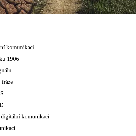
ní komunikaci
oku 1906
gnálu
 fráze
OS
QD
igitální komunikací
unikaci