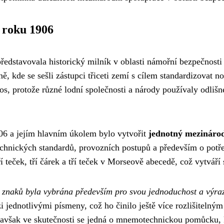
 roku 1906
ředstavovala historický milník v oblasti námořní bezpečnost
ě, kde se sešli zástupci třiceti zemí s cílem standardizovat 
, protože různé lodní společnosti a národy používaly odliš
906 a jejím hlavním úkolem bylo vytvořit
jednotný mezináro
technických standardů, provozních postupů a především o pot
ří teček, tří čárek a tří teček v Morseově abecedě, což vytvář
 znaků byla vybrána především pro svou jednoduchost a výra
 jednotlivými písmeny, což ho činilo ještě více rozlišitelný
šak ve skutečnosti se jedná o mnemotechnickou pomůcku, kte