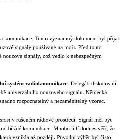
i a komunikace. Tento významný dokument byl přijat
nouzové signály používané na moři. Před touto
né nouzové signály, což vedlo k nebezpečným
dní systém radiokomunikace
. Delegáti diskutovali
řebě univerzálního nouzového signálu. Německá
í snadno rozpoznatelný a nezaměnitelný vzorec.
znost
v rušeném rádiové prostředí. Signál měl být
m od běžné komunikace. Mnoho lidí dodnes věří, že
rá vznikla až později. Původní výběr byl čisto