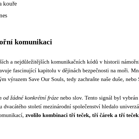
a kouře
nes
ořní komunikaci
ích a nejdůležitějších komunikačních kódů v historii námořní
vuje fascinující kapitolu v dějinách bezpečnosti na moři. Mn
ckým výrazem Save Our Souls, tedy zachraňte naše duše, nebo 
 od žádné konkrétní fráze
nebo slov. Tento signál byl vybrán
 dvacátého století mezinárodní společenství hledalo univerzá
komunikací,
zvolilo kombinaci tří teček, tří čárek a tří teček